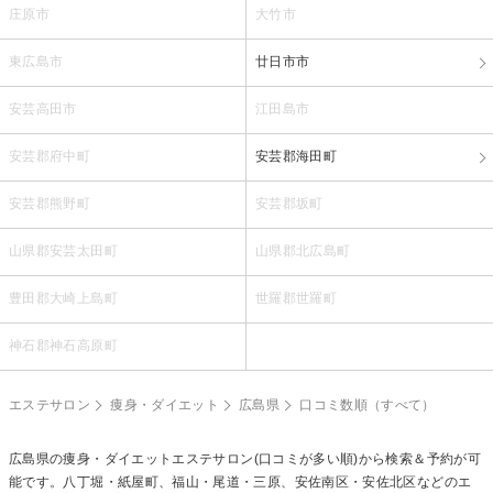
庄原市
大竹市
東広島市
廿日市市
安芸高田市
江田島市
安芸郡府中町
安芸郡海田町
安芸郡熊野町
安芸郡坂町
山県郡安芸太田町
山県郡北広島町
豊田郡大崎上島町
世羅郡世羅町
神石郡神石高原町
エステサロン
痩身・ダイエット
広島県
口コミ数順（すべて）
広島県の
痩身・ダイエットエステ
サロン(口コミが多い順)から検索＆予約が可
能です。八丁堀・紙屋町、福山・尾道・三原、安佐南区・安佐北区などのエ