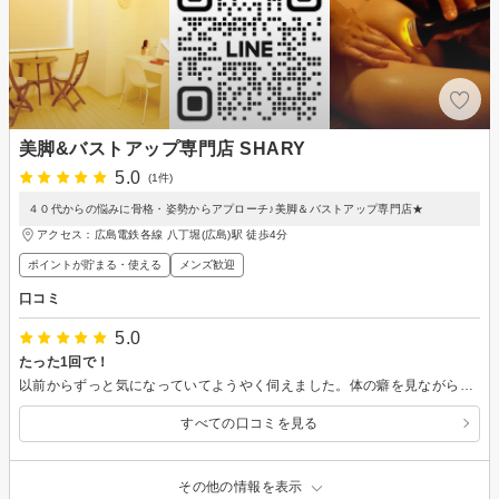
美脚&バストアップ専門店 SHARY
5.0
(1件)
４０代からの悩みに骨格・姿勢からアプローチ♪美脚＆バストアップ専門店★
アクセス：広島電鉄各線 八丁堀(広島)駅 徒歩4分
ポイントが貯まる・使える
メンズ歓迎
口コミ
5.0
たった1回で！
以前からずっと気になっていてようやく伺えました。体の癖を見ながら丁寧にしっかりケアしてもらえます。おすすめ頂いたアロマの効果もあってか終わってからも効果が持続しています。マシンも凄いですがオーナーさんのマッサージがとても気持ちよく、よく効きます!また次回も楽しみです。ありがとうございます。
すべての口コミを見る
その他の情報を表示