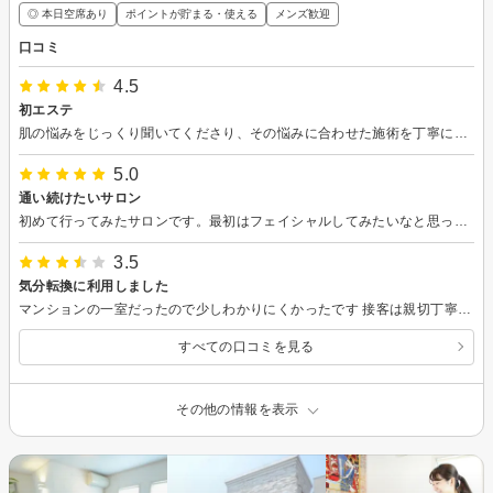
◎ 本日空席あり
ポイントが貯まる・使える
メンズ歓迎
口コミ
4.5
初エステ
肌の悩みをじっくり聞いてくださり、その悩みに合わせた施術を丁寧にしてくださいました。リーズナブルなところも魅力です。ありがとうございました。
5.0
通い続けたいサロン
初めて行ってみたサロンです。最初はフェイシャルしてみたいなと思って検索していたのですが、痩身ですごくお得なコースがあったのでそちらにしてみました。エステサロンには何度か行った事はあるものの、痩身コースは初めて。受けてみてこれは効果が期待できる！と思いました。5回コース完了が楽しみです。痩身が終わったら最初の目的のフェイシャルを受けてみるのも楽しみです。担当していただいた方も感じが良くステキな方でした。痩身が終わったら最初の目的のフェイシャルを受けてみたいと思います。
3.5
気分転換に利用しました
マンションの一室だったので少しわかりにくかったです 接客は親切丁寧で私にあったプランの提供までいただいて気持ちよかったです よくあるエステの営業みたいなのものもなくて最後まで気持ちよく過ごさせていただきました
すべての口コミを見る
その他の情報を表示