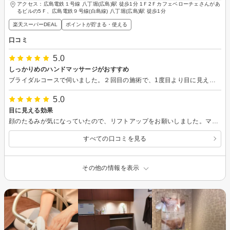
アクセス：広島電鉄１号線 八丁堀(広島)駅 徒歩1分 1Ｆ2Ｆカフェベローチェさんがあ
るビルの5Ｆ、広島電鉄９号線(白島線) 八丁堀(広島)駅 徒歩1分
楽天スーパーDEAL
ポイントが貯まる・使える
口コミ
5.0
しっかりめのハンドマッサージがおすすめ
ブライダルコースで伺いました。２回目の施術で、1度目より目に見えて汗のかく量が増え、体重も落ちていて驚きました！！！しっかりめのハンドマッサージが好きな私にとって、とても丁度よい力加減で気持ち良いです。 皆さんの優しい心遣いのある接客に安心してお任せできます。目標体重まで落とせそうで次回の施術も楽しみにしております、よろしくお願いします。
5.0
目に見える効果
顔のたるみが気になっていたので、リフトアップをお願いしました。マシンでの刺激や経絡のマッサージなど気持ちよく施術していただいた結果、平面的なＵ字型だった顔のラインが奥行きのあるＶ字型になり、思った以上の効果に驚きました！
すべての口コミを見る
その他の情報を表示