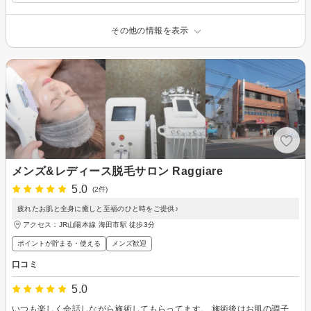
その他の情報を表示
メンズ&レディース脱毛サロン Raggiare
5.0
(2件)
疲れたお肌と全身に癒しと至福のひと時をご提供♪
アクセス：JR山陽本線 海田市駅 徒歩3分
ポイントが貯まる・使える
メンズ歓迎
口コミ
5.0
いつも楽しく会話しながら施術してもらってます。 施術後はお肌の調子も良くて毎月通ってます