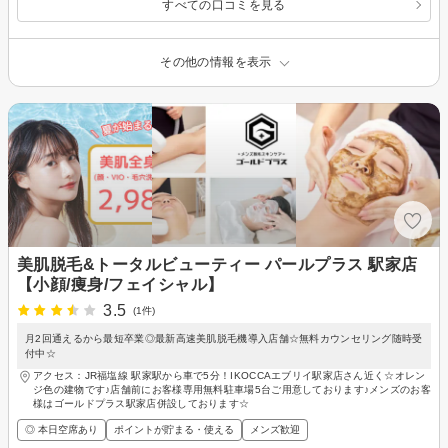
すべての口コミを見る
その他の情報を表示
美肌脱毛&トータルビューティー パールプラス 駅家店
【小顔/痩身/フェイシャル】
3.5
(1件)
月2回通えるから最短卒業◎最新高速美肌脱毛機導入店舗☆無料カウンセリング随時受
付中☆
アクセス：JR福塩線 駅家駅から車で5分！IKOCCAエブリイ駅家店さん近く☆オレン
ジ色の建物です♪店舗前にお客様専用無料駐車場5台ご用意しております♪メンズのお客
様はゴールドプラス駅家店併設しております☆
◎ 本日空席あり
ポイントが貯まる・使える
メンズ歓迎