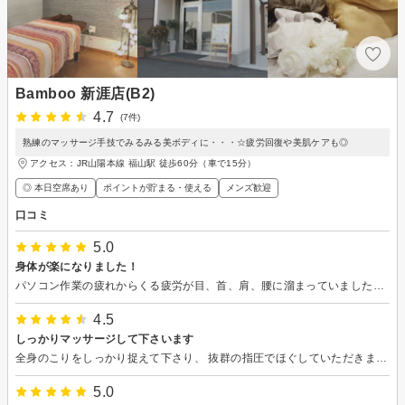
Bamboo 新涯店(B2)
4.7
(7件)
熟練のマッサージ手技でみるみる美ボディに・・・☆疲労回復や美肌ケアも◎
アクセス：JR山陽本線 福山駅 徒歩60分（車で15分）
◎ 本日空席あり
ポイントが貯まる・使える
メンズ歓迎
口コミ
5.0
身体が楽になりました！
パソコン作業の疲れからくる疲労が目、首、肩、腰に溜まっていましたが、適切で心地よい施術をしていただいたおかげで、とても身体が楽になりました。時折寝落ちしておりました。またぜひリピートしたいと思っております。ありがとうございました。
4.5
しっかりマッサージして下さいます
全身のこりをしっかり捉えて下さり、 抜群の指圧でほぐしていただきました! ありがとうございました♪
5.0