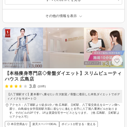
その他の情報を表示
【本格痩身専門店◇骨盤ダイエット】スリムビューティ
ハウス 広島店
3.8
(10件)
【八丁堀駅すぐ】夏本番!!＼痩せたい方大歓迎／骨盤に着目した本気ダイエットでボデ
ィメイクをサポート◎
アクセス：八丁堀駅より徒歩1分／他 広島駅、立町駅、八丁場交差点をローソン側へ
渡り、白島線を女学院前駅方面に道なりに進むと右手に八丁堀八重洲ビルがありま
す。そのビルの2Fです。1Fは賃貸住宅サービスとなります。［他 広島駅、立町駅よ
りアクセス可］
◎ 本日空席あり
楽天スーパーDEAL
ポイントが貯まる・使える