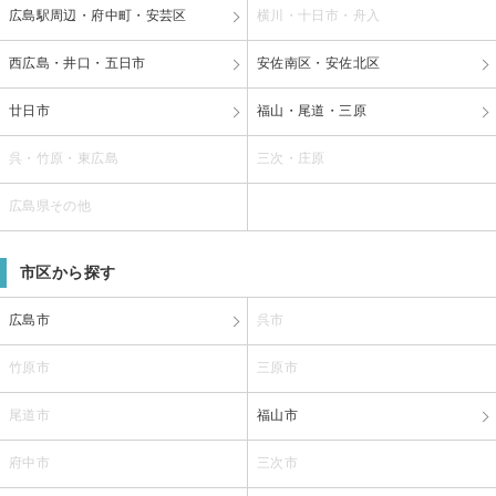
広島駅周辺・府中町・安芸区
横川・十日市・舟入
西広島・井口・五日市
安佐南区・安佐北区
廿日市
福山・尾道・三原
呉・竹原・東広島
三次・庄原
広島県その他
市区から探す
広島市
呉市
竹原市
三原市
尾道市
福山市
府中市
三次市