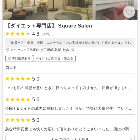
【ダイエット専門店】 Square Salon
4.8
(28件)
【体質ケア】痩身・美肌 エステ初めてのお客様が６割の安心して通えるサロンです♪
アクセス：広島電鉄 八丁堀(広島)駅 徒歩7分
◎ 本日空席あり
ポイントが貯まる・使える
口コミ
5.0
いつも肌の状態が悪いときに行っちゃってすみません。回復が凄まじいので本当に助かります。 購入した美容液もいい感じです！またよろしくお願いします。
5.0
今回もEライトの威力に感動しました！ おかげで顎に大量発生していたニキビ次の日には枯れていて嬉しいです。 美容液の効果もあっあのかもしれません！ またよろしくお願いします。
5.0
急な時間変更にも快く対応して頂きありがとうございました。肌はの調子は一進一退ですが、最悪な頃よりはだいぶ良くなっていると思うので根気強く通いたいと思います。よろしくお願いします。
すべての口コミを見る