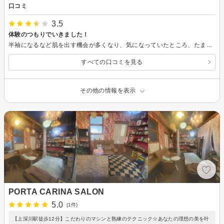
口コミ
3.5
体験のつもりでいきました！
半袖になるなど肌を出す機会が多くなり、気になっていたところ、たまたまこちらで見つけて初回体験で伺いました。接客も施術も申し分ないのですが、初めのカウンセリングでいろいろな料金コースがあることを話して頂きました。いいのはとてもよくわかるのですが、施術後50万近くのローンを組んで…と言った話をお断りすると、(都度払いの方が気楽でいいからです)次々とプランを提案され、当日契約なら…と話がありました。この話に終わりはあるのか？と不安を感じました。感じ方は人それぞれだと思うのですが、私は体験してみてよければ…と考えていて、担当してくださった方もとても綺麗で感じが良かっただけに、残念でした。
すべての口コミを見る
その他の情報を表示
PORTA CARINA SALON
5.0
(1件)
【上深川駅徒歩12分】こだわりのマシンと熟練のテクニック☆あなたの理想の美を叶