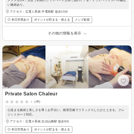
メンズもOK！完全予約制のプライベート空間で肌のケアを！ドライヘッドスパや幅広
い施術あり。
アクセス：広電１系統 中電前駅 徒歩10分
◎ 本日空席あり
ポイントが貯まる・使える
メンズ歓迎
その他の情報を表示
Private Salon Chaleur
-
(-件)
心温まる施術と美しさを導くお手伝い。個室完備でリラックスしたひとときを。クレ
ジットカード対応。
アクセス：広電４系統 比治山橋駅 徒歩8分
◎ 本日空席あり
ポイントが貯まる・使える