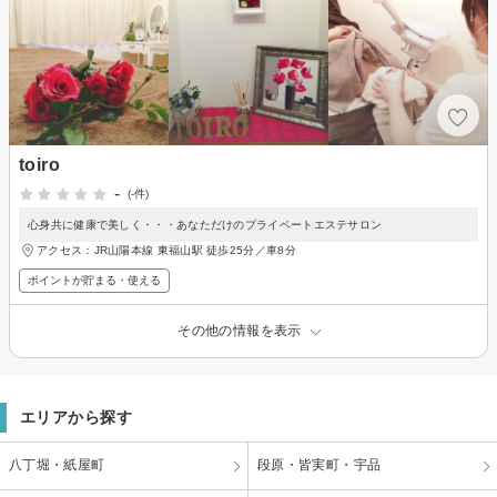
toiro
-
(-件)
心身共に健康で美しく・・・あなただけのプライベートエステサロン
アクセス：JR山陽本線 東福山駅 徒歩25分／車8分
ポイントが貯まる・使える
その他の情報を表示
エリアから探す
八丁堀・紙屋町
段原・皆実町・宇品