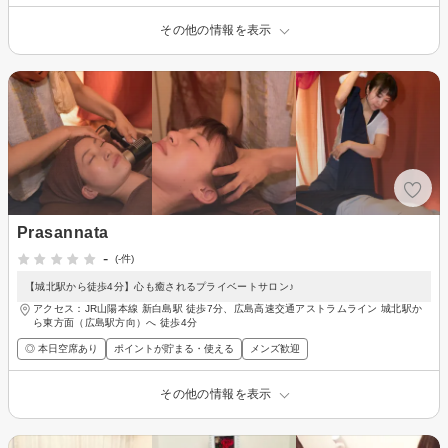
その他の情報を表示
Prasannata
-
(-件)
【城北駅から徒歩4分】心も癒されるプライベートサロン♪
アクセス：JR山陽本線 新白島駅 徒歩7分、広島高速交通アストラムライン 城北駅か
ら東方面（広島駅方向）へ 徒歩4分
◎ 本日空席あり
ポイントが貯まる・使える
メンズ歓迎
その他の情報を表示