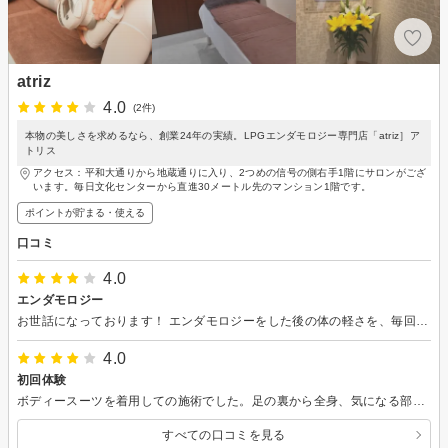
atriz
4.0
(2件)
本物の美しさを求めるなら、創業24年の実績。LPGエンダモロジー専門店「atriz］ア
トリス
アクセス：平和大通りから地蔵通りに入り、2つめの信号の側右手1階にサロンがござ
います。毎日文化センターから直進30メートル先のマンション1階です。
ポイントが貯まる・使える
口コミ
4.0
エンダモロジー
お世話になっております！ エンダモロジーをした後の体の軽さを、毎回実感しています！脚が浮腫みやすいので、ストレッチをおすすめいただきました。少しずつ実践して、効果を上げられれば良いなと思ってます！
4.0
初回体験
ボディースーツを着用しての施術でした。足の裏から全身、気になる部位は時間をかけて当てて下さいました。 初めは強い揉みほぐしのようなイメージをしていましたが気持ち良く、全身がくまなくほぐれた感じがしました。 モニターや回数券も気になるので、また検討していきたいと思います！
すべての口コミを見る