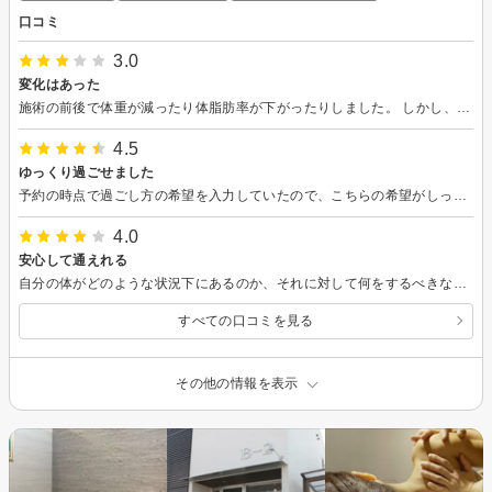
口コミ
3.0
変化はあった
施術の前後で体重が減ったり体脂肪率が下がったりしました。 しかし、お店に入った時や着替えた後にスタッフの人が来られず待たさることが多く、そこが少し気になりました。
4.5
ゆっくり過ごせました
予約の時点で過ごし方の希望を入力していたので、こちらの希望がしっかりと伝わっていたことが嬉しかったです。 おかげでゆっくり過ごせました。ありがとうございます。 1回目の体験なので効果はあまり出ませんでしたが、続けてみようかな、と思いました。
4.0
安心して通えれる
自分の体がどのような状況下にあるのか、それに対して何をするべきなのか、どんな施術が効果的なのか、それを行ったらどんな体になるのか、一つ一つとても丁寧に説明してくださったので納得して詐術を受けることができました。一回しか行ってないのでとても変化があったと言うわけではないのですが、筋肉量が増加したことや、足回りが細くなったことが実際の数値に現れて、通いつづけたらとても効果があるんだろうなと思います。お店の雰囲気もリラックスできるので安心して施術をうけられました！
すべての口コミを見る
その他の情報を表示