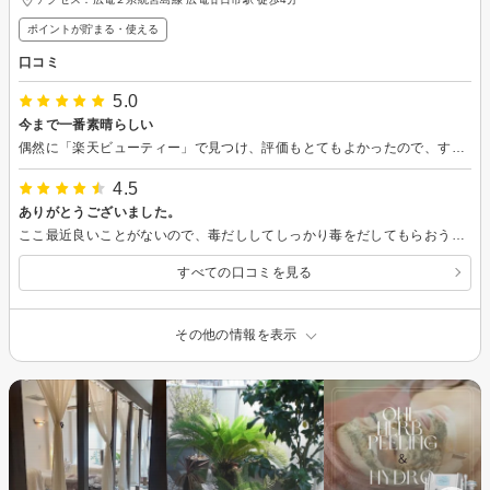
ポイントが貯まる・使える
口コミ
5.0
今まで一番素晴らしい
偶然に「楽天ビューティー」で見つけ、評価もとてもよかったので、すぐにでも伺いたかったのですが、予約可能な日がかなり先で、やっと先日伺うことが出来ました。「3D全身キャビボディケア」で予約ました。ボディエステやマッサージ、整体などが好きで、今までもいろいろと行き慣れていますが、今まででNO１です。私が言うのもおこがましいのですが、マッサージなどの技術が本当に素晴らしくて、最高に満足な時間でした。これなら高額でも構わないと思い、また伺いたいと思いました。体験コースだけでなく、通常も良心的なお値段で、本当に良いサロンに出会えたととても嬉しく思いました。次回の予約も取りましたので、また色々と試してみたいと思います。今度ともよろしくお願いいたします
4.5
ありがとうございました。
ここ最近良いことがないので、毒だししてしっかり毒をだしてもらおうと思い、エステさせていただきました。1人の方が2時間しっかり対応してくださいました。大きい身体だったのに大変でしたよねすみません。ありがとうございました。おかげさまで身体がすっきりしました。 胃のことや目のことも教えていただき、気づかなかった不調がわかったのでよかったです。ありがとうございました。
すべての口コミを見る
その他の情報を表示