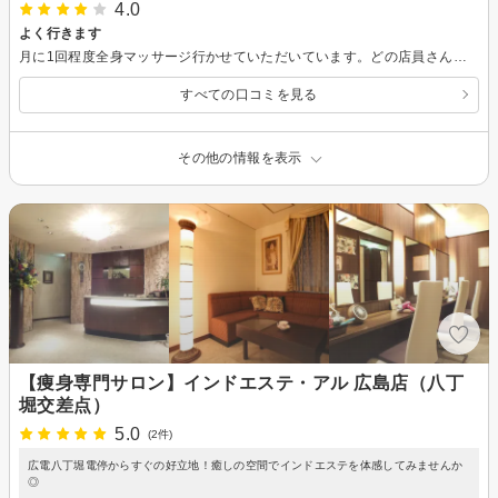
4.0
よく行きます
月に1回程度全身マッサージ行かせていただいています。どの店員さんもあたたかい雰囲気で，居心地がいいです。無理な勧誘などもなかったですし，マッサージしてもらった日は眠りが深くなって「ほぐれたぁ」って感じになります。今後も通おうと思います(*^^*)
すべての口コミを見る
その他の情報を表示
【痩身専門サロン】インドエステ・アル 広島店（八丁
堀交差点）
5.0
(2件)
広電八丁堀電停からすぐの好立地！癒しの空間でインドエステを体感してみませんか
◎