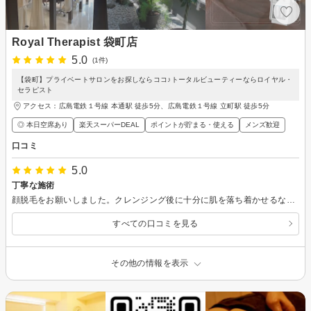
Royal Therapist 袋町店
5.0
(1件)
【袋町】プライベートサロンをお探しならココ♪トータルビューティーならロイヤル・
セラピスト
アクセス：広島電鉄１号線 本通駅 徒歩5分、広島電鉄１号線 立町駅 徒歩5分
◎ 本日空席あり
楽天スーパーDEAL
ポイントが貯まる・使える
メンズ歓迎
口コミ
5.0
丁寧な施術
顔脱毛をお願いしました。クレンジング後に十分に肌を落ち着かせるなど、丁寧な施術をしていただきました。
すべての口コミを見る
その他の情報を表示