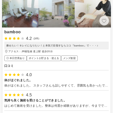
bamboo
4.2
(3件)
痩せたい！キレイになりたい！と本気で目指すならココ『bamboo』で・・・♪
アクセス：JR福塩線 道上駅 徒歩20分
◎ 本日空席あり
ポイントが貯まる・使える
メンズ歓迎
口コミ
4.0
体がほぐれました。
体がほぐれました。 スタッフさんも話しやすくて、雰囲気も良かったです。 無理な勧誘もありませでした。
4.5
気持ち良く施術を受けることができました。
はじめて施術を受けました。整体は何度か経験がありますが、今までで一番気持ち良く施術を受けることができました。自分の思っていた以上に身体が疲れてたことも分かり早めに予約させていただいたおかげで身体が楽になりました。サロンの雰囲気もすごく落ち着いた雰囲気で良かったです。またリピートしたいと思います。お気に入りのサロンのひとつでオススメです。