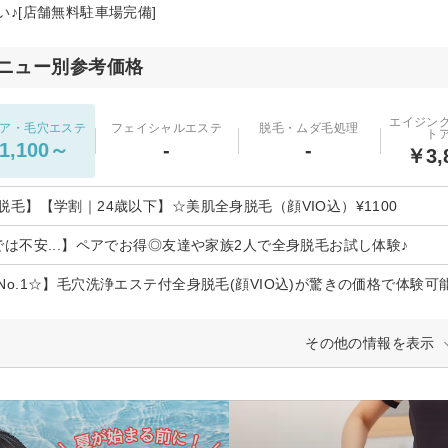
い♪[店舗無料駐車場完備]
ニュー別参考価格
エイジン
ア・毛穴エステ
フェイシャルエステ
脱毛・ムダ毛処理
ト
1,100～
-
-
￥3,
脱毛】【学割｜24歳以下】☆美肌全身脱毛（顔VIO込）¥1100
では不安...】ペアでお得◎友達や家族2人で全身脱毛お試し体験♪
No.1☆】毛穴洗浄エステ付全身脱毛(顔VIO込)が驚きの価格で体験可能♪¥
その他の情報を表示