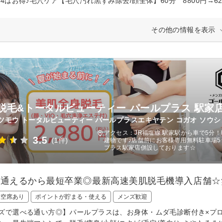
24はお得♪毛穴ケア【毛穴汚れ黒ずみ除去/顔全体】60分 8800円→62
その他の情報を表示
脱毛&トータルビューティー パールプラス 駅家店
ツモウ トータルビューティー パールプラスエキヤテン コガオ ソウシ
アクセス：JR福塩線 駅家駅から車で5分！
3.5
(1件)
建物です♪店舗前にお客様専用無料駐車場
プラス駅家店併設しております☆
回通えるから最短卒業◎最新高速美肌脱毛機導入店舗
日空席あり
ポイントが貯まる・使える
メンズ歓迎
ズで選べる通い方◎】パールプラスは、お身体・ムダ毛診断付き×プ