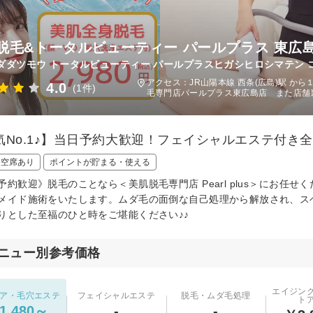
脱毛&トータルビューティー パールプラス 東広
ダダツモウ トータルビューティー パールプラスヒガシヒロシマテン コ
アクセス：JR山陽本線 西条(広島)駅 か
4.0
(1件)
毛専門店パールプラス東広島店 また店舗
気No.1♪】当日予約大歓迎！フェイシャルエステ付き全身
日空席あり
ポイントが貯まる・使える
予約歓迎》脱毛のことなら＜美肌脱毛専門店 Pearl plus＞にお
メイド施術をいたします。ムダ毛の面倒な自己処理から解放され、ス
りとした至福のひと時をご堪能ください♪♪
ニュー別参考価格
エイジン
ア・毛穴エステ
フェイシャルエステ
脱毛・ムダ毛処理
ト
1,480～
-
-