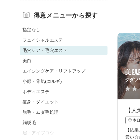
得意メニューから探す
指定なし
フェイシャルエステ
毛穴ケア・毛穴エステ
美白
エイジングケア・リフトアップ
美肌
ダダツ
小顔・骨気(コルギ)
ボディエステ
痩身・ダイエット
【人
脱毛・ムダ毛処理
◎ 本
顔脱毛
【結果
眉・アイブロウ
安い☆