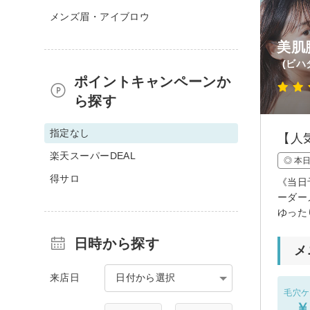
メンズ眉・アイブロウ
美肌
(ビハ
ポイントキャンペーンか
ら探す
指定なし
【人
楽天スーパーDEAL
◎ 本
得サロ
《当日
ーダー
ゆった
日時から探す
メ
来店日
日付から選択
毛穴ケ
￥