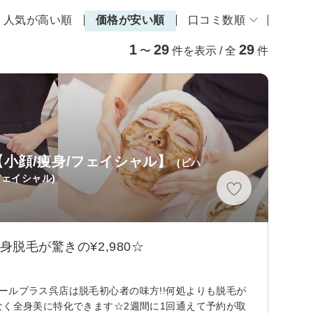
人気が高い順
価格が安い順
口コミ数順
1
29
29
〜
件を表示 / 全
件
小顔/痩身/フェイシャル】
(ビハ
フェイシャル)
脱毛が驚きの¥2,980☆
ールプラス呉店は脱毛初心者の味方!!何処よりも脱毛が
なく全身美に特化できます☆2週間に1回通えて予約が取