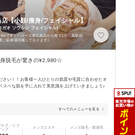
島店【小顔/痩身/フェイシャル】
ガオ ソウシン フェイシャル)
ら１kmです！ハローズ東広島店から車で1分 美肌脱
裏に駐車場完備しております♪
脱毛が驚きの¥2,980☆
任せください！！お客様一人ひとりの肌質や毛質に合わせたオ
ベスベな肌を手に入れて美意識を上げていきましょう♪
すべてのメニューを見る
グケア・リフ
メンズエステ
メンズ脱毛・髭脱毛
アップ
-
-