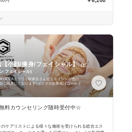
￥6,200
00円
【小顔/痩身/フェイシャル】
(ビ
ン フェイシャル)
IKOCCAエブリイ駅家店さん近く☆オレンジ色の
5台ご用意しております♪メンズのお客様はゴールド
☆無料カウンセリング随時受付中☆
ロのケアリストによる様々な施術を受けられる総合エス