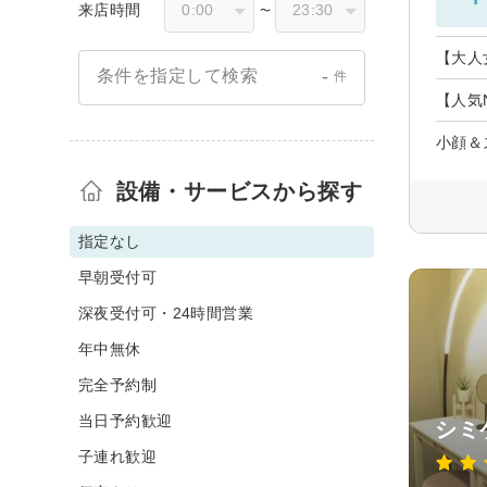
来店時間
〜
【大人
-
条件を指定して検索
件
【人気
小顔＆
設備・サービスから探す
指定なし
早朝受付可
深夜受付可・24時間営業
年中無休
完全予約制
当日予約歓迎
シミケ
子連れ歓迎