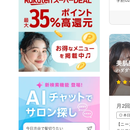
学割U
美肌
ハダダ
月2
◎ 本
【ニー