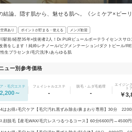
年の結論。隠す肌から、魅せる肌へ。《シミケア×ピー
日空席あり
ポイントが貯まる・使える
メンズ歓迎
川駅前/経歴35年×技術者2人！Dr.PURピュールボーテライセンス
改善をします！純粋レチノール/ピグメンテーション/ダクトピール/RE
変性生プラセンタ/毛穴洗浄♪あらゆる肌
ニュー別参考価格
エイジン
ア・毛穴エステ
フェイシャルエステ
脱毛・ムダ毛処理
ト
2,200～
-
-
￥3,
24はお得♪毛穴ケア【毛穴汚れ黒ずみ除去/鼻まわり専用】30分 220
ス顔脱毛【産毛WAX/毛穴レスつるつるコース】60分6600円→4500円