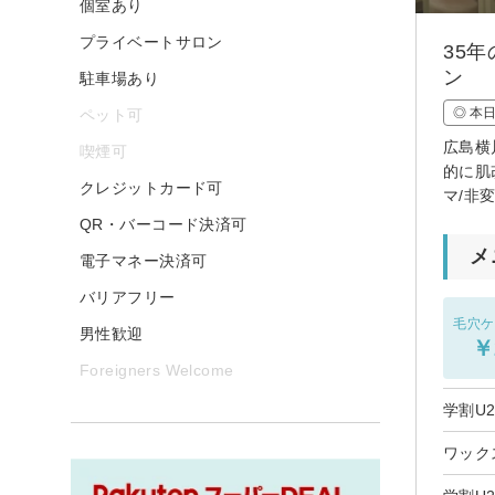
個室あり
プライベートサロン
35
ン
駐車場あり
◎ 本
ペット可
広島横
喫煙可
的に肌
クレジットカード可
マ/非
QR・バーコード決済可
メ
電子マネー決済可
バリアフリー
毛穴ケ
男性歓迎
￥
Foreigners Welcome
学割U
ワック