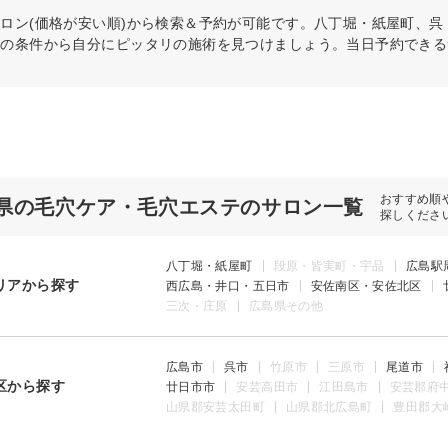
ロン(価格が安い順)から検索＆予約が可能です。八丁堀・紙屋町、
どの条件から自分にピッタリの施術を見つけましょう。当日予約できる
おすすめ順
県の毛穴ケア・毛穴エステのサロン一覧
探しくださ
八丁堀・紙屋町
段原・皆実町・宇品
広島駅
リアから探す
西広島・井口・五日市
安佐南区・安佐北区
三次・庄原
広島県その他
広島市
呉市
竹原市
三原市
尾道市
区から探す
廿日市市
安芸高田市
江田島市
安芸郡府
山県郡安芸太田町
山県郡北広島町
豊田郡大