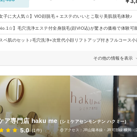
￥3,
女子に大人気☆】VIO顔脱毛＋エステのいいとこ取り美肌脱毛体験♪
No.1☆】毛穴洗浄エステ付全身脱毛(顔VIO込)が驚きの価格で体験可能♪¥
スベ肌のセット♪毛穴洗浄+次世代小顔リフトアップ付きフルコース小
その他の情報を表示
ア専門店 haku me
(シミケアセンモンテン ハクミー)
5.0
(1件)
アクセス：JR山陽本線・JR可部線 横川（