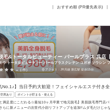
おすすめ順 (PR優先表示)
脱毛&トータルビューティー パールプラス 呉店【
モウ トータルビューティー パールプラスクレテン コガオ ソウシン 
-
(-件)
アクセス：JR呉線 新広駅 徒歩15分
気No.1♪】当日予約大歓迎！フェイシャルエステ付き全身
日空席あり
ポイントが貯まる・使える
と満足度にこだわる☆最短10ヶ月卒業で地元脱毛】美肌脱毛専門店パ
さらに新メニューの次世代小顔リフトアップを追加!!ムダ毛だけじゃ