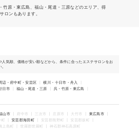
呉・竹原・東広島、福山・尾道・三原などのエリア、得
サロンもあります。
や人気順、価格が安い順などから、条件に合ったエステサロンをお
い。
周辺・府中町・安芸区
横川・十日市・舟入
廿日市
福山・尾道・三原
呉・竹原・東広島
福山市
府中市
三次市
庄原市
大竹市
東広島市
中町
安芸郡海田町
安芸郡熊野町
安芸郡坂町
崎上島町
世羅郡世羅町
神石郡神石高原町