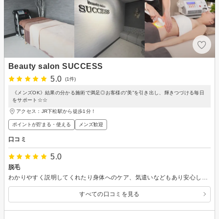
Beauty salon SUCCESS
5.0
(1件)
《メンズOK》結果の分かる施術で満足◎お客様の”美”を引き出し、輝きつづける毎日
をサポート☆☆
アクセス：JR下松駅から徒歩1分！
ポイントが貯まる・使える
メンズ歓迎
口コミ
5.0
脱毛
わかりやすく説明してくれたり身体へのケア、気遣いなどもあり安心して施術を受けれました。
すべての口コミを見る