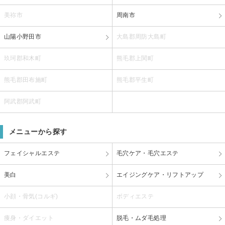
美祢市
周南市
山陽小野田市
大島郡周防大島町
玖珂郡和木町
熊毛郡上関町
熊毛郡田布施町
熊毛郡平生町
阿武郡阿武町
メニューから探す
フェイシャルエステ
毛穴ケア・毛穴エステ
美白
エイジングケア・リフトアップ
小顔・骨気(コルギ)
ボディエステ
痩身・ダイエット
脱毛・ムダ毛処理