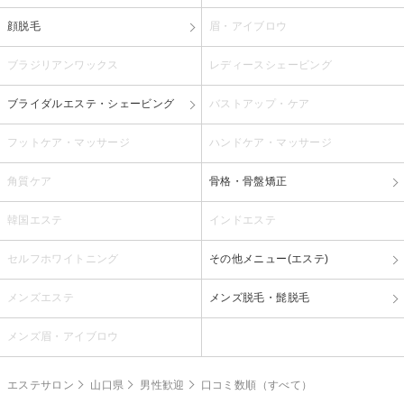
顔脱毛
眉・アイブロウ
ブラジリアンワックス
レディースシェービング
ブライダルエステ・シェービング
バストアップ・ケア
フットケア・マッサージ
ハンドケア・マッサージ
角質ケア
骨格・骨盤矯正
韓国エステ
インドエステ
セルフホワイトニング
その他メニュー(エステ)
メンズエステ
メンズ脱毛・髭脱毛
メンズ眉・アイブロウ
エステサロン
山口県
男性歓迎
口コミ数順（すべて）