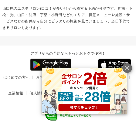
山口県のエステサロン(口コミが多い順)から検索＆予約が可能です。周南・下
松・光、山口・防府、宇部・小野田などのエリア、得意メニューや施設・サ
ービスなどの条件から自分にピッタリの施術を見つけましょう。当日予約で
きるサロンもあります。
アプリからの予約ならもっとおトクで便利！
はじめての方へ
お問い合わせ
ヘルプ
リリース情報
利用規約
掲載ご希望のサロン様
企業情報
個人情報保護方針
楽天のサービス一覧
アプリ一覧
© Rakuten Group, Inc.