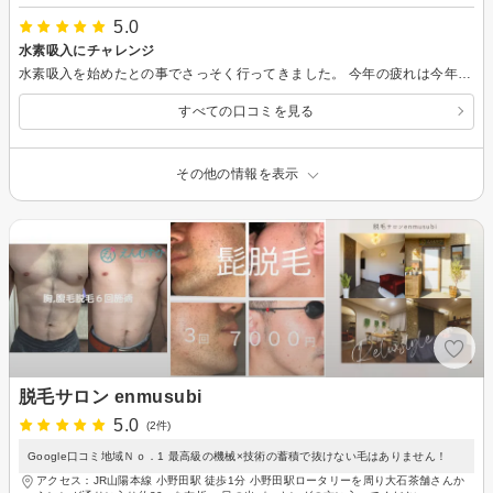
5.0
水素吸入にチャレンジ
水素吸入を始めたとの事でさっそく行ってきました。 今年の疲れは今年のうちにって事で水素吸入とやっぱり小顔矯正( . ) スッキリして最高でした( ´ ` ) 水素のおかげで、体内デトックスと顔のむくみもスッキリ。 また伺いまーす。
すべての口コミを見る
その他の情報を表示
脱毛サロン enmusubi
5.0
(2件)
Google口コミ地域Ｎｏ．1 最高級の機械×技術の蓄積で抜けない毛はありません！
アクセス：JR山陽本線 小野田駅 徒歩1分 小野田駅ロータリーを周り大石茶舗さんか