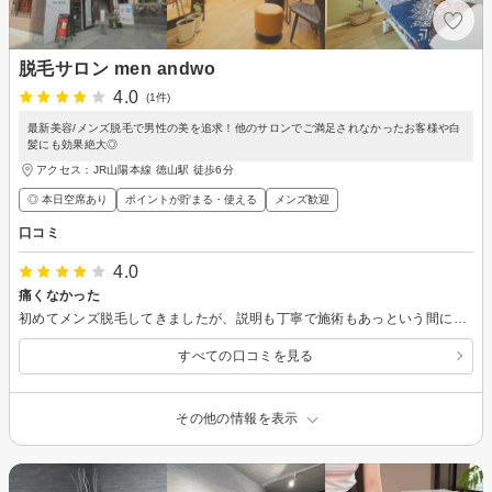
脱毛サロン men andwo
4.0
(1件)
最新美容/メンズ脱毛で男性の美を追求！他のサロンでご満足されなかったお客様や白
髪にも効果絶大◎
アクセス：JR山陽本線 徳山駅 徒歩6分
◎ 本日空席あり
ポイントが貯まる・使える
メンズ歓迎
口コミ
4.0
痛くなかった
初めてメンズ脱毛してきましたが、説明も丁寧で施術もあっという間に終わりました。めちゃくちゃ優秀な機械を導入されてるみたいでまったく痛みもありませんでした。
すべての口コミを見る
その他の情報を表示