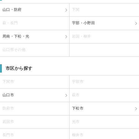
山口・防府
下関
萩・長門
宇部・小野田
周南・下松・光
岩国・柳井
山口県その他
市区から探す
下関市
宇部市
山口市
萩市
防府市
下松市
岩国市
光市
長門市
柳井市