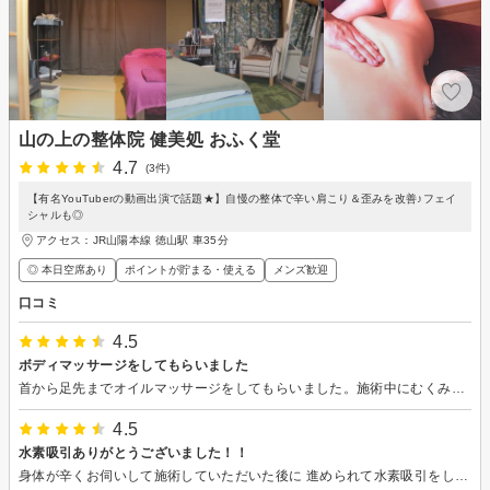
山の上の整体院 健美処 おふく堂
4.7
(3件)
【有名YouTuberの動画出演で話題★】自慢の整体で辛い肩こり＆歪みを改善♪フェイ
シャルも◎
アクセス：JR山陽本線 徳山駅 車35分
◎ 本日空席あり
ポイントが貯まる・使える
メンズ歓迎
口コミ
4.5
ボディマッサージをしてもらいました
首から足先までオイルマッサージをしてもらいました。施術中にむくみや冷えなどの原因や体の状態について色々なアドバイスもしていただきとても勉強になりました！マッサージもとてもリラックスできて良かったです。
4.5
水素吸引ありがとうございました！！
身体が辛くお伺いして施術していただいた後に 進められて水素吸引をしました。 そんなものと思っていましたが、吸い始めるとスッキリしていく感じがあり終わった後は身体も楽になっていました。 きつくなった時には水素吸引だけでもまたお伺いいたします！！