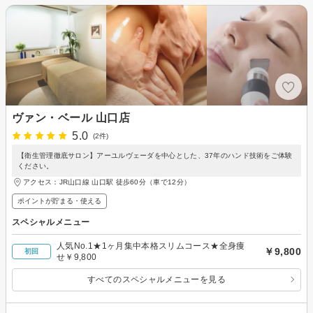
ヴァン・ベール 山口店
5.0
(2件)
【衛生管理徹底サロン】アーユルヴェーダを中心とした、37年のハンド技術をご体験
ください。
アクセス：JR山口線 山口駅 徒歩60分（車で12分）
ポイントが貯まる・使える
スペシャルメニュー
人気No.1★1ヶ月集中本格スリムコース★全身痩
￥9,800
初回
せ￥9,800
すべてのスペシャルメニューを見る