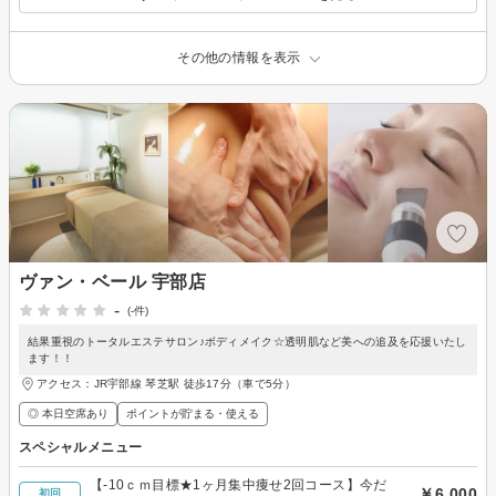
その他の情報を表示
ヴァン・ベール 宇部店
-
(-件)
結果重視のトータルエステサロン♪ボディメイク☆透明肌など美への追及を応援いたし
ます！！
アクセス：JR宇部線 琴芝駅 徒歩17分（車で5分）
◎ 本日空席あり
ポイントが貯まる・使える
スペシャルメニュー
【-10ｃｍ目標★1ヶ月集中痩せ2回コース】今だ
￥6,000
初回