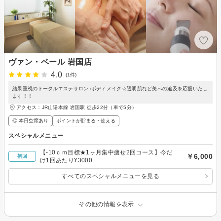
ヴァン・ベール 岩国店
4.0
(1件)
結果重視のトータルエステサロン♪ボディメイク☆透明肌など美への追及を応援いたし
ます！！
アクセス：JR山陽本線 岩国駅 徒歩22分（車で5分）
◎ 本日空席あり
ポイントが貯まる・使える
スペシャルメニュー
【-10ｃｍ目標★1ヶ月集中痩せ2回コース】今だ
￥6,000
初回
け1回あたり¥3000
すべてのスペシャルメニューを見る
その他の情報を表示