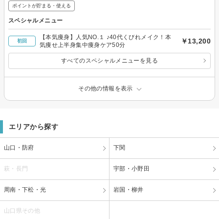
ポイントが貯まる・使える
スペシャルメニュー
【本気痩身】人気NO.１ ♪40代くびれメイク！本
￥13,200
初回
気痩せ上半身集中痩身ケア50分
すべてのスペシャルメニューを見る
その他の情報を表示
エリアから探す
山口・防府
下関
萩・長門
宇部・小野田
周南・下松・光
岩国・柳井
山口県その他