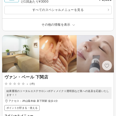
け1回あたり¥3000
すべてのスペシャルメニューを見る
その他の情報を表示
ヴァン・ベール 下関店
-
(-件)
結果重視のトータルエステサロン♪ボディメイク☆透明肌など美への追及を応援いたし
ます！！
アクセス：JR山陽本線 新下関駅 徒歩1分
ポイントが貯まる・使える
スペシャルメニュー