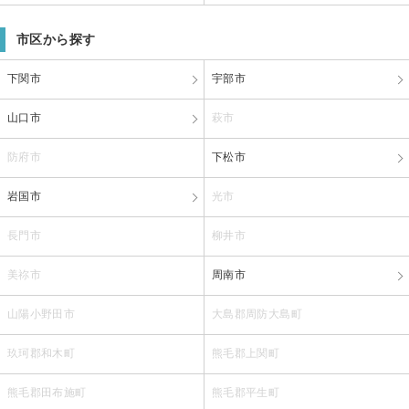
市区から探す
下関市
宇部市
山口市
萩市
防府市
下松市
岩国市
光市
長門市
柳井市
美祢市
周南市
山陽小野田市
大島郡周防大島町
玖珂郡和木町
熊毛郡上関町
熊毛郡田布施町
熊毛郡平生町