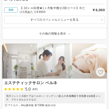
【-10ｃｍ目標★1ヶ月集中痩せ2回コース】今だ
￥6,000
初回
け1回あたり¥3000
すべてのスペシャルメニューを見る
その他の情報を表示
エステティックサロン ベルネ
5.0
(8件)
毛穴☆シミ☆小顔ケアはベルネへ！インディバ超えの本格機器で本気痩せ&体質メン
テ、ブライダルエステも◎
アクセス：JR山陽本線 新下関駅 徒歩12分