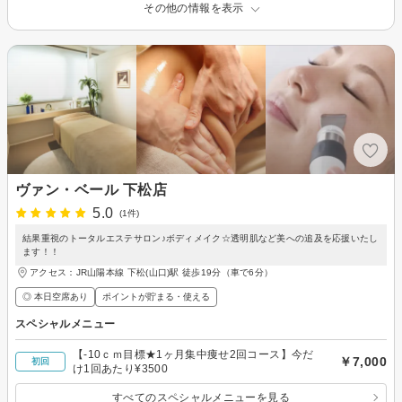
その他の情報を表示
ヴァン・ベール 下松店
5.0
(1件)
結果重視のトータルエステサロン♪ボディメイク☆透明肌など美への追及を応援いたし
ます！！
アクセス：JR山陽本線 下松(山口)駅 徒歩19分（車で6分）
◎ 本日空席あり
ポイントが貯まる・使える
スペシャルメニュー
【-10ｃｍ目標★1ヶ月集中痩せ2回コース】今だ
￥7,000
初回
け1回あたり¥3500
すべてのスペシャルメニューを見る