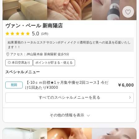
ヴァン・ベール 新南陽店
5.0
(1件)
結果重視のトータルエステサロン♪ボディメイク☆透明肌など美への追及を応援いたし
ます！！
アクセス：JR山陽本線 新南陽駅 徒歩5分
◎ 本日空席あり
ポイントが貯まる・使える
スペシャルメニュー
【-10ｃｍ目標★1ヶ月集中痩せ2回コース】今だ
￥6,000
初回
け1回あたり¥3000
すべてのスペシャルメニューを見る
その他の情報を表示