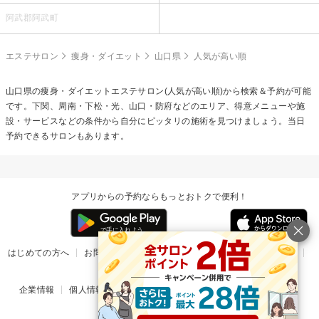
阿武郡阿武町
エステサロン
痩身・ダイエット
山口県
人気が高い順
山口県の
痩身・ダイエットエステ
サロン(人気が高い順)から検索＆予約が可能
です。下関、周南・下松・光、山口・防府などのエリア、得意メニューや施
設・サービスなどの条件から自分にピッタリの施術を見つけましょう。当日
予約できるサロンもあります。
アプリからの予約ならもっとおトクで便利！
はじめての方へ
お問い合わせ
ヘルプ
リリース情報
利用規約
掲載ご希望のサロン様
企業情報
個人情報保護方針
楽天のサービス一覧
アプリ一覧
© Rakuten Group, Inc.