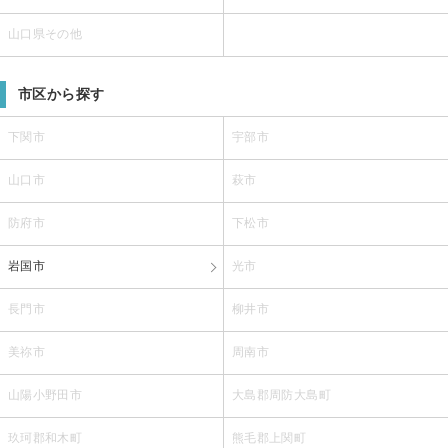
山口県その他
市区から探す
下関市
宇部市
山口市
萩市
防府市
下松市
岩国市
光市
長門市
柳井市
美祢市
周南市
山陽小野田市
大島郡周防大島町
玖珂郡和木町
熊毛郡上関町