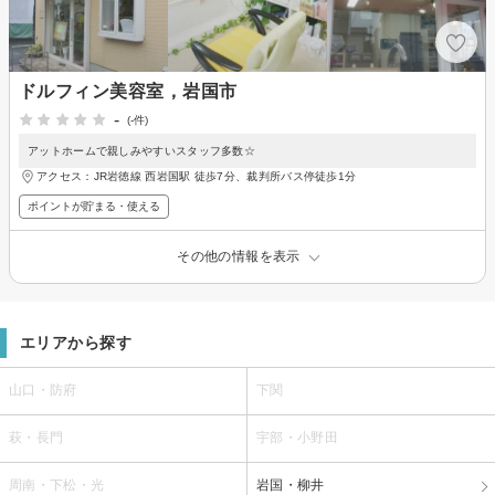
ドルフィン美容室，岩国市
-
(-件)
アットホームで親しみやすいスタッフ多数☆
アクセス：JR岩徳線 西岩国駅 徒歩7分、裁判所バス停徒歩1分
ポイントが貯まる・使える
その他の情報を表示
エリアから探す
山口・防府
下関
萩・長門
宇部・小野田
周南・下松・光
岩国・柳井