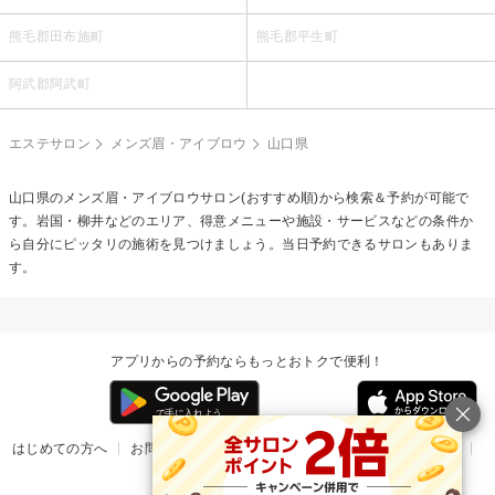
熊毛郡田布施町
熊毛郡平生町
阿武郡阿武町
エステサロン
メンズ眉・アイブロウ
山口県
山口県の
メンズ眉・アイブロウ
サロン(おすすめ順)から検索＆予約が可能で
す。岩国・柳井などのエリア、得意メニューや施設・サービスなどの条件か
ら自分にピッタリの施術を見つけましょう。当日予約できるサロンもありま
す。
アプリからの予約ならもっとおトクで便利！
はじめての方へ
お問い合わせ
ヘルプ
リリース情報
利用規約
掲載ご希望のサロン様