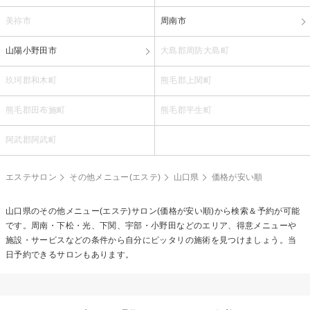
美祢市
周南市
山陽小野田市
大島郡周防大島町
玖珂郡和木町
熊毛郡上関町
熊毛郡田布施町
熊毛郡平生町
阿武郡阿武町
エステサロン
その他メニュー(エステ)
山口県
価格が安い順
山口県の
その他メニュー(エステ)
サロン(価格が安い順)から検索＆予約が可能
です。周南・下松・光、下関、宇部・小野田などのエリア、得意メニューや
施設・サービスなどの条件から自分にピッタリの施術を見つけましょう。当
日予約できるサロンもあります。