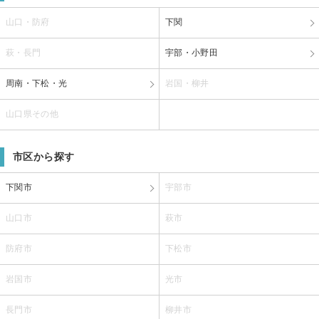
山口・防府
下関
萩・長門
宇部・小野田
周南・下松・光
岩国・柳井
山口県その他
市区から探す
下関市
宇部市
山口市
萩市
防府市
下松市
岩国市
光市
長門市
柳井市