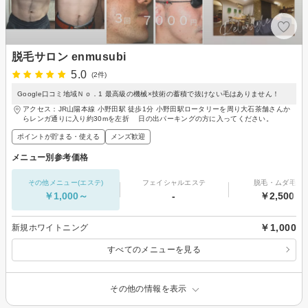
脱毛サロン enmusubi
5.0
(2件)
Google口コミ地域Ｎｏ．1 最高級の機械×技術の蓄積で抜けない毛はありません！
アクセス：JR山陽本線 小野田駅 徒歩1分 小野田駅ロータリーを周り大石茶舗さんか
らレンガ通りに入り約30mを左折 日の出パーキングの方に入ってください。
ポイントが貯まる・使える
メンズ歓迎
メニュー別参考価格
その他メニュー(エステ)
フェイシャルエステ
脱毛・ムダ毛処
￥1,000～
-
￥2,500～
￥1,000
新規ホワイトニング
すべてのメニューを見る
その他の情報を表示