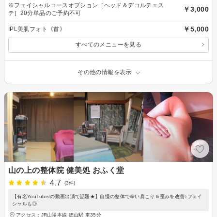
※フェイシャルコースオプション［ヘッド＆デコルテエス
￥3,000
テ］20分単品のご予約不可
￥5,000
IPL美肌フォト《首》
すべてのメニューを見る
その他の情報を表示
山の上の整体院 健美処 おふく堂
4.7
(3件)
【有名YouTuberの動画出演で話題★】自慢の整体で辛い肩こり＆歪みを改善♪フェイ
シャルも◎
アクセス：JR山陽本線 徳山駅 車35分