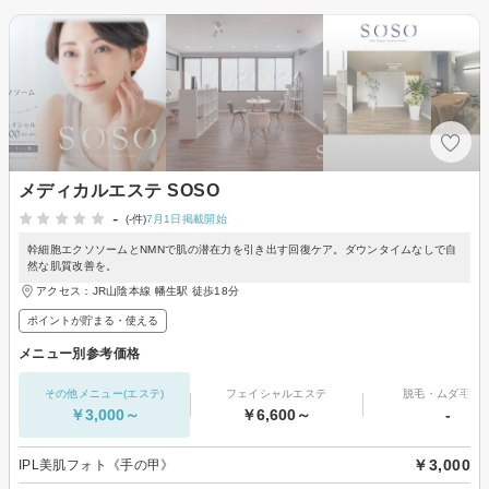
メディカルエステ SOSO
-
(-件)
7月1日掲載開始
幹細胞エクソソームとNMNで肌の潜在力を引き出す回復ケア。ダウンタイムなしで自
然な肌質改善を。
アクセス：JR山陰本線 幡生駅 徒歩18分
ポイントが貯まる・使える
メニュー別参考価格
その他メニュー(エステ)
フェイシャルエステ
脱毛・ムダ毛処
￥3,000～
￥6,600～
-
￥3,000
IPL美肌フォト《手の甲》