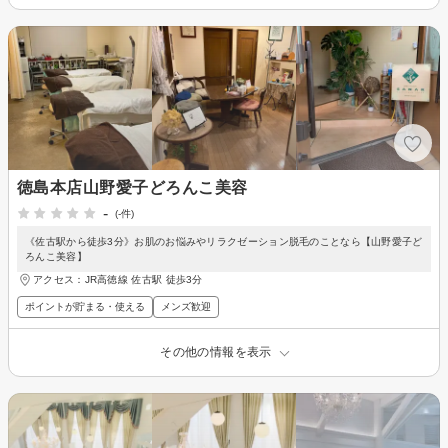
徳島本店山野愛子どろんこ美容
-
(-件)
《佐古駅から徒歩3分》お肌のお悩みやリラクゼーション脱毛のことなら【山野愛子ど
ろんこ美容】
アクセス：JR高徳線 佐古駅 徒歩3分
ポイントが貯まる・使える
メンズ歓迎
その他の情報を表示