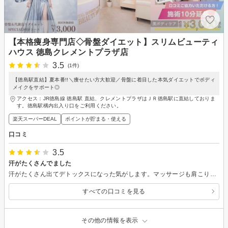
【本格痩身専門店◇骨盤ダイエット】スリムビューティ
ハウス 徳島クレメントプラザ店
3.5
(1件)
【徳島駅直結】夏本番!!＼痩せたい方大歓迎／骨盤に着目した本気ダイエットでボディ
メイクをサポート◎
アクセス：JR徳島線 徳島駅 直結、クレメントプラザはＪＲ徳島駅に直結しておりま
す。徳島駅構内出入り口をご利用ください。
楽天スーパーDEAL
ポイントが貯まる・使える
口コミ
3.5
汗がたくさんでました
汗がたくさん出てデトックスになった気がします。マッサージも肩こりに効いた気がしました。ただ時間は説明込みで3時間以上かかりました。
すべての口コミを見る
その他の情報を表示