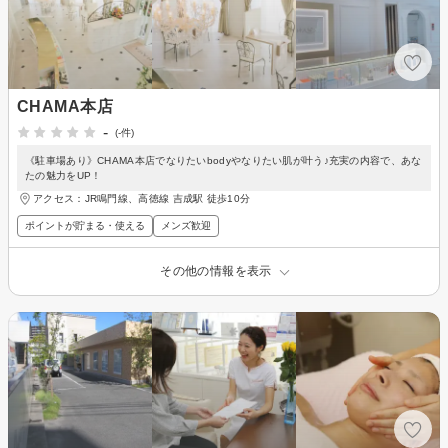
CHAMA本店
-
(-件)
《駐車場あり》CHAMA本店でなりたいbodyやなりたい肌が叶う♪充実の内容で、あな
たの魅力をUP！
アクセス：JR鳴門線、高徳線 吉成駅 徒歩10分
ポイントが貯まる・使える
メンズ歓迎
その他の情報を表示