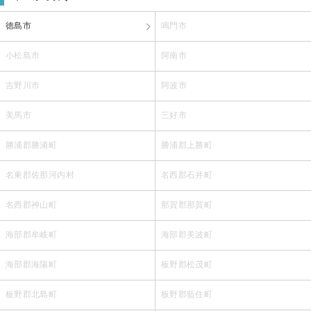
徳島市
鳴門市
小松島市
阿南市
吉野川市
阿波市
美馬市
三好市
勝浦郡勝浦町
勝浦郡上勝町
名東郡佐那河内村
名西郡石井町
名西郡神山町
那賀郡那賀町
海部郡牟岐町
海部郡美波町
海部郡海陽町
板野郡松茂町
板野郡北島町
板野郡藍住町