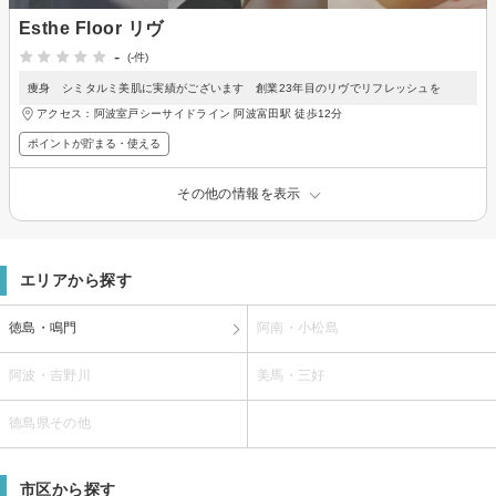
Esthe Floor リヴ
-
(-件)
痩身 シミタルミ美肌に実績がございます 創業23年目のリヴでリフレッシュを
アクセス：阿波室戸シーサイドライン 阿波富田駅 徒歩12分
ポイントが貯まる・使える
その他の情報を表示
エリアから探す
徳島・鳴門
阿南・小松島
阿波・吉野川
美馬・三好
徳島県その他
市区から探す