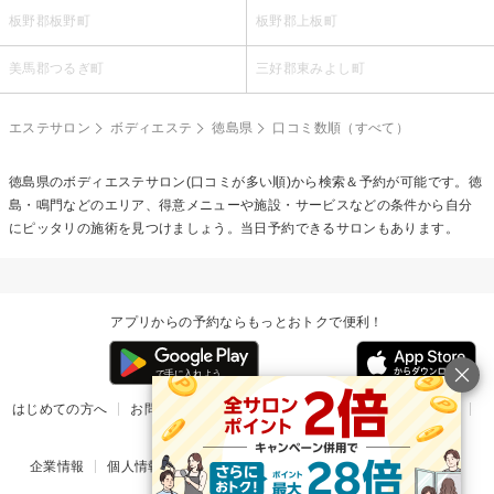
板野郡板野町
板野郡上板町
美馬郡つるぎ町
三好郡東みよし町
エステサロン
ボディエステ
徳島県
口コミ数順（すべて）
徳島県の
ボディエステ
サロン(口コミが多い順)から検索＆予約が可能です。徳
島・鳴門などのエリア、得意メニューや施設・サービスなどの条件から自分
にピッタリの施術を見つけましょう。当日予約できるサロンもあります。
アプリからの予約ならもっとおトクで便利！
はじめての方へ
お問い合わせ
ヘルプ
リリース情報
利用規約
掲載ご希望のサロン様
企業情報
個人情報保護方針
楽天のサービス一覧
アプリ一覧