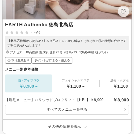
EARTH Authentic 徳島北島店
-
(-件)
【北島応神橋から徒歩3分】ムダ毛ストレスから解放！それぞれの肌の状態に合わせて
丁寧に脱毛いたします！
アクセス：JR高徳線 吉成駅 徒歩22分（徳島バス 北島応神橋 徒歩3分）
◎ 本日空席あり
ポイントが貯まる・使える
メニュー別参考価格
眉・アイブロウ
フェイシャルエステ
脱毛・ムダ毛処
￥8,900～
￥1,100～
￥1,100～
￥8,900
【眉毛メニュー】ハリウッドブロウリフト【HBL】￥8,900
すべてのメニューを見る
その他の情報を表示