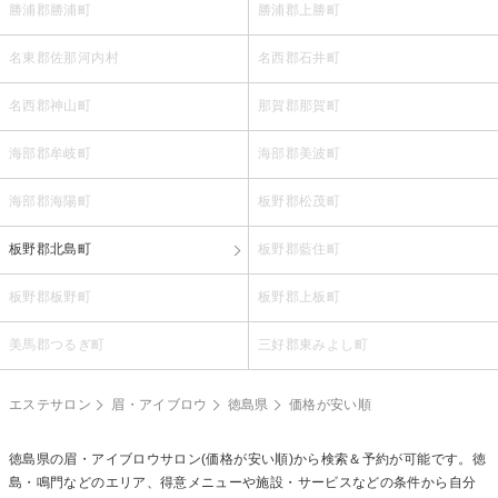
勝浦郡勝浦町
勝浦郡上勝町
名東郡佐那河内村
名西郡石井町
名西郡神山町
那賀郡那賀町
海部郡牟岐町
海部郡美波町
海部郡海陽町
板野郡松茂町
板野郡北島町
板野郡藍住町
板野郡板野町
板野郡上板町
美馬郡つるぎ町
三好郡東みよし町
エステサロン
眉・アイブロウ
徳島県
価格が安い順
徳島県の
眉・アイブロウ
サロン(価格が安い順)から検索＆予約が可能です。徳
島・鳴門などのエリア、得意メニューや施設・サービスなどの条件から自分