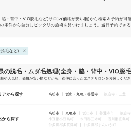
脇・背中・VIO脱毛など)
サロン(価格が安い順)から検索＆予約が可
どの条件から自分にピッタリの施術を見つけましょう。当日予約できる
O脱毛など)
県の脱毛・ムダ毛処理(全身・脇・背中・VIO脱
め順や人気順、価格が安い順などから、条件に合ったエステサロンをお探しくださ
リアから探す
高松市
坂出・丸亀・善通寺
観音寺・三豊
高松市
丸亀市
坂出市
善通寺市
観音寺
区から探す
小豆郡小豆島町
木田郡三木町
香川郡直島町
仲多度郡多度津町
仲多度郡まんのう町