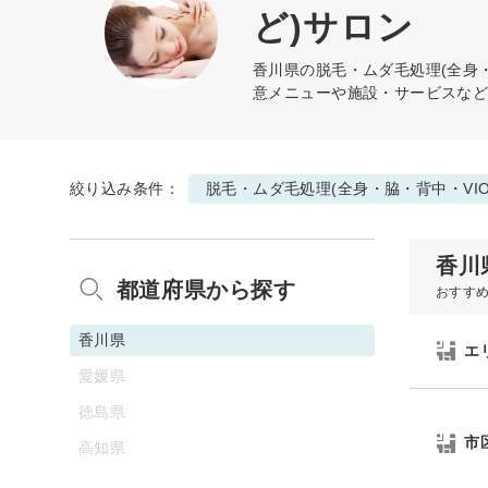
ど)サロン
香川県の
脱毛・ムダ毛処理(全身・
意メニューや施設・サービスな
絞り込み条件：
脱毛・ムダ毛処理(全身・脇・背中・VI
香川
都道府県から探す
おすす
香川県
エ
愛媛県
徳島県
市
高知県