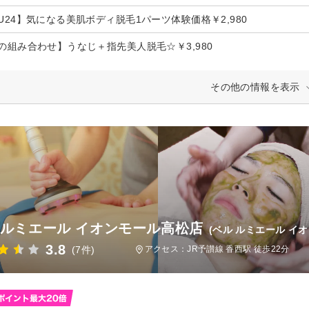
U24】気になる美肌ボディ脱毛1パーツ体験価格￥2,980
の組み合わせ】うなじ＋指先美人脱毛☆￥3,980
その他の情報を表示
 ルミエール イオンモール高松店
(ベル ルミエール イ
3.8
(7件)
アクセス：JR予讃線 香西駅 徒歩22分