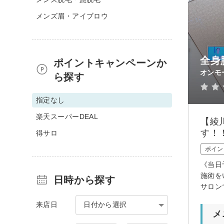
メンズ眉・アイブロウ
全身
ポイントキャンペーンか
オンモ
ら探す
指定なし
楽天スーパーDEAL
【綾
す！
得サロ
ポイン
《当日
施術を
日時から探す
サロン
来店日
日付から選択
メ