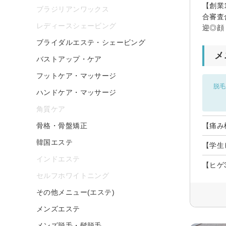
【創業
ブラジリアンワックス
合審査
レディースシェービング
迎◎顔
ブライダルエステ・シェービング
メ
バストアップ・ケア
フットケア・マッサージ
脱毛
ハンドケア・マッサージ
角質ケア
骨格・骨盤矯正
【痛み
韓国エステ
【学生
インドエステ
【ヒゲ
セルフホワイトニング
その他メニュー(エステ)
メンズエステ
メンズ脱毛・髭脱毛