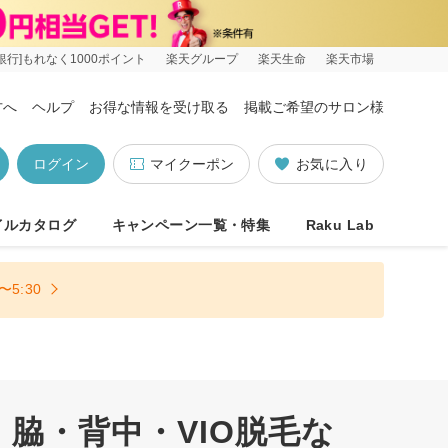
銀行]もれなく1000ポイント
楽天グループ
楽天生命
楽天市場
方へ
ヘルプ
お得な情報を受け取る
掲載ご希望のサロン様
ログイン
マイクーポン
お気に入り
イルカタログ
キャンペーン一覧・特集
Raku Lab
5:30
脇・背中・VIO脱毛な