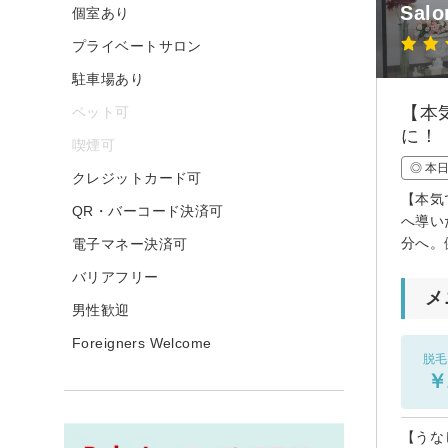
Salo
個室あり
プライベートサロン
駐車場あり
【本
ペット可
に！
喫煙可
◎ 本
クレジットカード可
【本気
QR・バーコード決済可
へ導い
分へ。
電子マネー決済可
バリアフリー
メ
男性歓迎
Foreigners Welcome
脱毛
￥
【うな