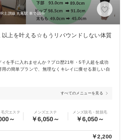
R土讃線 丸亀駅 車で10分
ｇ以上を叶える☆もうリバウンドしない体質
ディを手に入れませんか？プロ歴21年・5千人超を成功
専用の簡単プランで、無理なくキレイに痩せる新しい自
すべてのメニューを見る
・毛穴エステ
メンズエステ
メンズ脱毛・髭脱毛
000～
￥6,050～
￥6,050～
￥2,200