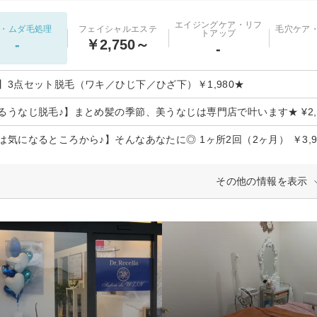
エイジングケア・リフ
・ムダ毛処理
フェイシャルエステ
毛穴ケア
トアップ
-
￥2,750～
-
】3点セット脱毛（ワキ／ひじ下／ひざ下）￥1,980★
るうなじ脱毛♪】まとめ髪の季節、美うなじは専門店で叶います★ ¥2,2
は気になるところから♪】そんなあなたに◎ 1ヶ所2回（2ヶ月） ￥3,9
その他の情報を表示