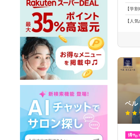
【学割
【人気
ベル