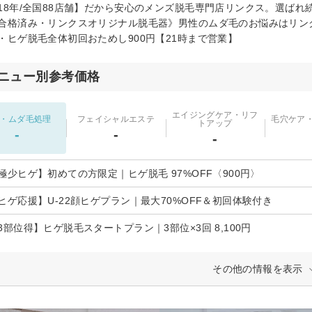
18年/全国88店舗】だから安心のメンズ脱毛専門店リンクス。選ば
合格済み・リンクスオリジナル脱毛器》男性のムダ毛のお悩みはリン
・ヒゲ脱毛全体初回おためし900円【21時まで営業】
ニュー別参考価格
エイジングケア・リフ
・ムダ毛処理
フェイシャルエステ
毛穴ケア
トアップ
-
-
-
極少ヒゲ】初めての方限定｜ヒゲ脱毛 97%OFF〈900円〉
ヒゲ応援】U-22顔ヒゲプラン｜最大70%OFF＆初回体験付き
3部位得】ヒゲ脱毛スタートプラン｜3部位×3回 8,100円
その他の情報を表示