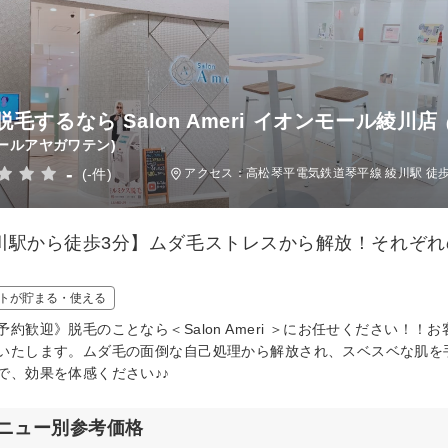
脱毛するなら Salon Ameri イオンモール綾川店
ールアヤガワテン)
-
(-件)
アクセス：高松琴平電気鉄道琴平線 綾川駅 徒歩
川駅から徒歩3分】ムダ毛ストレスから解放！それぞ
！
トが貯まる・使える
予約歓迎》脱毛のことなら＜Salon Ameri ＞にお任せください
いたします。ムダ毛の面倒な自己処理から解放され、スベスベな肌を
で、効果を体感ください♪♪
ニュー別参考価格