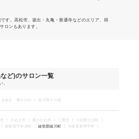
能です。高松市、坂出・丸亀・善通寺などのエリア、得
サロンもあります。
毛など)のサロン一覧
い。
さぬき・東かがわ
香川県その他
市
さぬき市
東かがわ市
三豊市
小豆郡土庄町
綾歌郡宇多津町
綾歌郡綾川町
仲多度郡琴平町