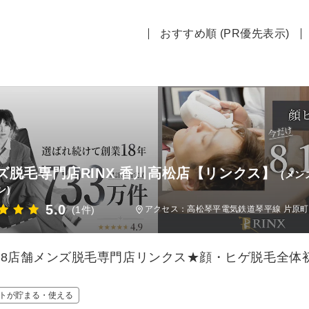
おすすめ順 (PR優先表示)
ズ脱毛専門店RINX 香川高松店【リンクス】
(メン
ン)
5.0
(1件)
アクセス：高松琴平電気鉄道琴平線 片原町(
88店舗メンズ脱毛専門店リンクス★顔・ヒゲ脱毛全体初
トが貯まる・使える