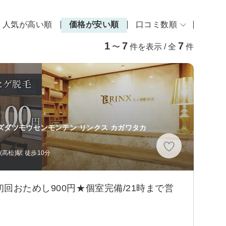
人気が高い順
価格が安い順
口コミ数順
1
7
7
〜
件を表示 / 全
件
ズダツモウセンモンテン リンクス カガワタカ
高松)駅 徒歩10分
回おためし900円★個室完備/21時まで営