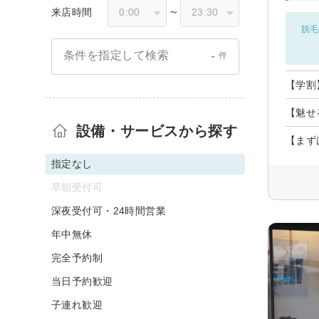
来店時間
〜
脱毛
-
条件を指定して検索
件
【学割
【魅せ
設備・サービスから探す
【まず
指定なし
早朝受付可
深夜受付可・24時間営業
年中無休
完全予約制
当日予約歓迎
子連れ歓迎