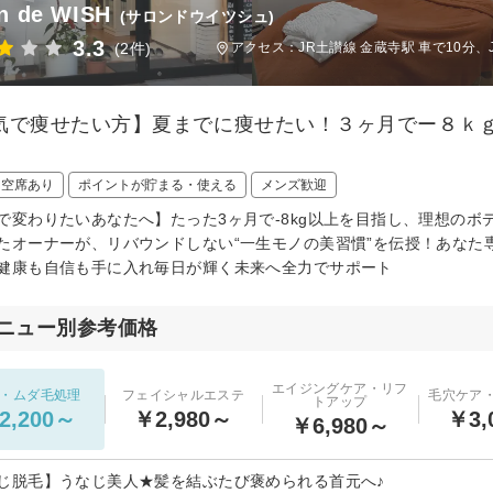
n de WISH
(サロンドウイツシュ)
3.3
(2件)
アクセス：JR土讃線 金蔵寺駅 車で10分、J
気で痩せたい方】夏までに痩せたい！３ヶ月でー８ｋ
日空席あり
ポイントが貯まる・使える
メンズ歓迎
で変わりたいあなたへ】たった3ヶ月で-8kg以上を目指し、理想のボ
たオーナーが、リバウンドしない“一生モノの美習慣”を伝授！あなた
健康も自信も手に入れ毎日が輝く未来へ全力でサポート
ニュー別参考価格
エイジングケア・リフ
・ムダ毛処理
フェイシャルエステ
毛穴ケア
トアップ
2,200～
￥2,980～
￥3,
￥6,980～
じ脱毛】うなじ美人★髪を結ぶたび褒められる首元へ♪