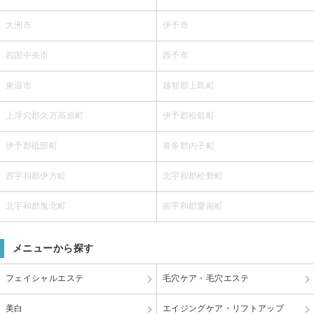
大洲市
伊予市
四国中央市
西予市
東温市
越智郡上島町
上浮穴郡久万高原町
伊予郡松前町
伊予郡砥部町
喜多郡内子町
西宇和郡伊方町
北宇和郡松野町
北宇和郡鬼北町
南宇和郡愛南町
メニューから探す
フェイシャルエステ
毛穴ケア・毛穴エステ
美白
エイジングケア・リフトアップ