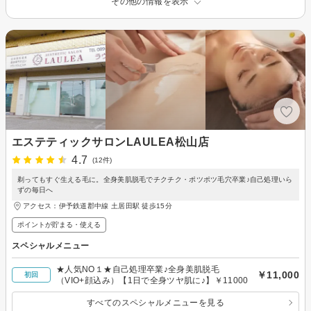
その他の情報を表示
エステティックサロンLAULEA松山店
4.7
(12件)
剃ってもすぐ生える毛に。全身美肌脱毛でチクチク・ポツポツ毛穴卒業♪自己処理いら
ずの毎日へ
アクセス：伊予鉄道郡中線 土居田駅 徒歩15分
ポイントが貯まる・使える
スペシャルメニュー
★人気NO１★自己処理卒業♪全身美肌脱毛
￥11,000
初回
（VIO+顔込み）【1日で全身ツヤ肌に♪】￥11000
すべてのスペシャルメニューを見る