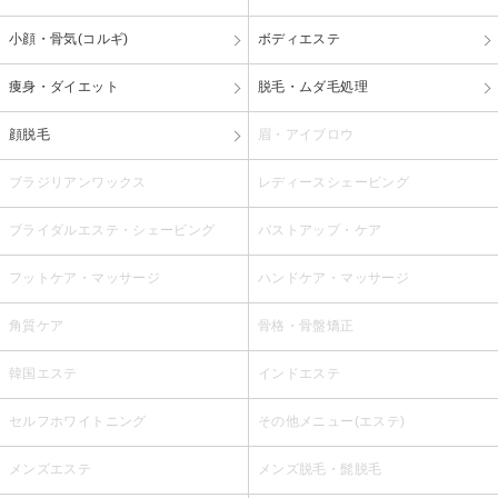
小顔・骨気(コルギ)
ボディエステ
痩身・ダイエット
脱毛・ムダ毛処理
顔脱毛
眉・アイブロウ
ブラジリアンワックス
レディースシェービング
ブライダルエステ・シェービング
バストアップ・ケア
フットケア・マッサージ
ハンドケア・マッサージ
角質ケア
骨格・骨盤矯正
韓国エステ
インドエステ
セルフホワイトニング
その他メニュー(エステ)
メンズエステ
メンズ脱毛・髭脱毛