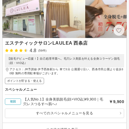
エステティックサロンLAULEA 西条店
4.8
(59件)
【脱毛デビュー応援！】自己処理卒業へ。毛穴レス美肌を叶える全身コラーゲン脱毛
（顔・VIO込）
アクセス：JR予讃線 伊予西条駅から 車で3分 公園通り沿い、西条市民公園より徒歩3
0秒 無料の専用駐車場がございます。
ポイントが貯まる・使える
スペシャルメニュー
【人気No.1】全身美肌脱毛(顔+VIO込)¥9,900｜毛
￥9,900
初回
穴レスつるすべ肌へ♪
すべてのスペシャルメニューを見る