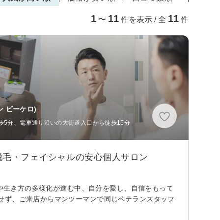
1
11
11
〜
件を表示 / 全
件
ン ビーケロ)
歩5分、電車通り沿いの大街道入口から徒歩15分
る脱毛・フェイシャルの安心個人サロン
識や生き方の多様化が進む中、自分を愛し、自信をもって
せず、ご来店からマンツーマンで同じベテランスタッフ