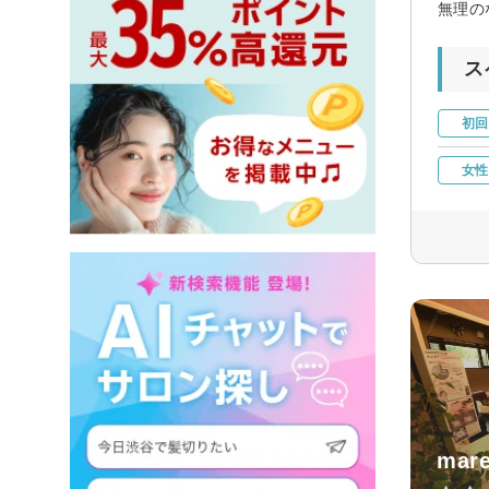
無理の
ス
初回
女性
mare