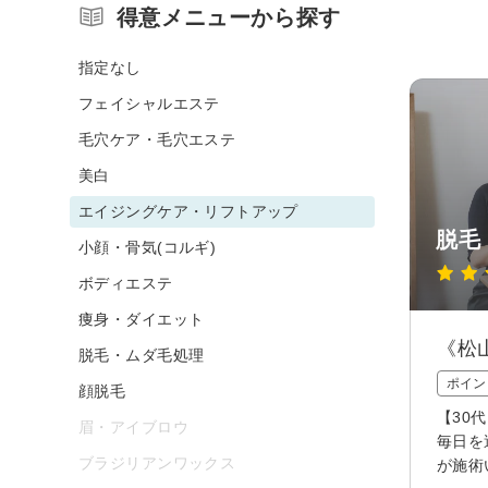
得意メニューから探す
指定なし
フェイシャルエステ
毛穴ケア・毛穴エステ
美白
エイジングケア・リフトアップ
脱毛
小顔・骨気(コルギ)
ボディエステ
痩身・ダイエット
《松
脱毛・ムダ毛処理
ポイン
顔脱毛
【30
眉・アイブロウ
毎日を
ブラジリアンワックス
が施術