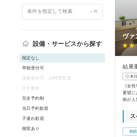
-
条件を指定して検索
件
ヴァ
設備・サービスから探す
指定なし
結果
早朝受付可
◎ 本
深夜受付可・24時間営業
《女性
年中無休
要望に
完全予約制
術が人
当日予約歓迎
ス
子連れ歓迎
個室あり
初回