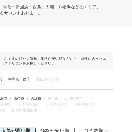
予、今治・新居浜・西条、大洲・八幡浜などのエリア、
るサロンもあります。
おすすめ順や人気順、価格が安い順などから、条件に合ったエ
ステサロンをお探しください。
浜
宇和島・西予
愛媛県その他
浜市
西条市
大洲市
伊予市
四国中央市
万高原町
伊予郡松前町
伊予郡砥部町
喜多郡内子町
北町
南宇和郡愛南町
人気が高い順
価格が安い順
口コミ数順