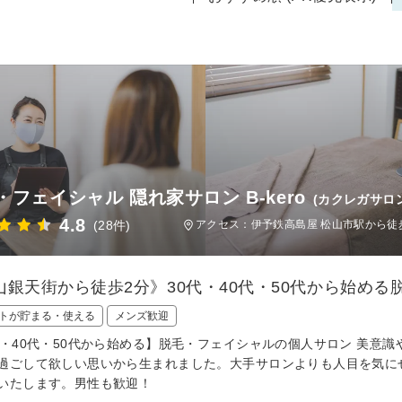
・フェイシャル 隠れ家サロン B-kero
(カクレガサロ
4.8
(28件)
アクセス：伊予鉄高島屋 松山市駅から徒
山銀天街から徒歩2分》30代・40代・50代から始め
トが貯まる・使える
メンズ歓迎
代・40代・50代から始める】脱毛・フェイシャルの個人サロン 美意
過ごして欲しい思いから生まれました。大手サロンよりも人目を気に
いたします。男性も歓迎！