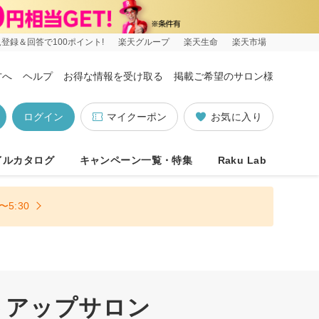
登録＆回答で100ポイント!
楽天グループ
楽天生命
楽天市場
方へ
ヘルプ
お得な情報を受け取る
掲載ご希望のサロン様
ログイン
マイクーポン
お気に入り
イルカタログ
キャンペーン一覧・特集
Raku Lab
5:30
トアップサロン