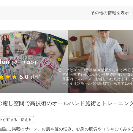
その他の情報を表示
lon
(ジーサロン)
アクセス：JR予讃線 今治駅から車で25分
方面へ車で3分 ふれあい茶屋道路向い、Goo
5.0
(1件)
路案内でスムーズにお越しいただけます。
ー、イオンモール今治新都市から車で15分
の癒し空間で高技術のオールハンド施術とトレーニン
トが貯まる・使える
国誌に掲載のサロン。お肌や髪の悩み、心身の疲労やコリやむくみを