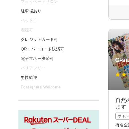
プライベートサロン
駐車場あり
ペット可
喫煙可
クレジットカード可
QR・バーコード決済可
電子マネー決済可
G-sa
バリアフリー
男性歓迎
Foreigners Welcome
自然
ます
ポイン
有名全