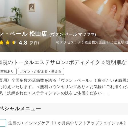
ン・ベール 松山店
(ヴァン ベール マツヤマ)
4.8
(2件)
アクセス：伊予鉄道横河原線 いよ立花駅 徒
重視のトータルエステサロン♪ボディメイク☆透明肌な
日空席あり
ポイントが貯まる・使える
専用》全国多数の店舗数を誇る『ヴァン・ベール』！痩せたい★綺麗
お応えいたします。＜無料カウンセリングあり＞お気軽にご利用くだ
気！洗練されたエステティシャンの技をご体感ください！！
ペシャルメニュー
注目のエイジングケア《１か月集中リフトアップフェイシャル》