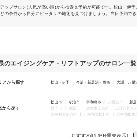
トアップ
サロン(人気が高い順)から検索＆予約が可能です。松山・伊
などの条件から自分にピッタリの施術を見つけましょう。当日予約でき
県のエイジングケア・リフトアップのサロン一覧
リアから探す
松山・伊予
今治・新居浜・西条
大洲・八幡
松山市
今治市
宇和島市
八幡浜市
新居
区から探す
西予市
東温市
越智郡上島町
上浮穴郡久
西宇和郡伊方町
北宇和郡松野町
北宇和郡鬼
おすすめ順 (PR優先表示)