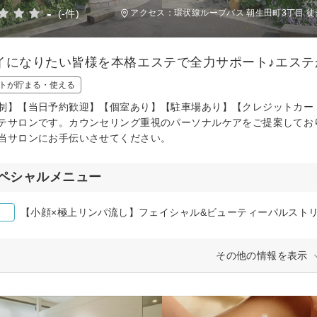
-
(-件)
アクセス：環状線ループバス 朝生田町3丁目 徒
イになりたい皆様を本格エステで全力サポート♪エス
トが貯まる・使える
制】【当日予約歓迎】【個室あり】【駐車場あり】【クレジットカー
テサロンです。カウンセリング重視のパーソナルケアをご提案してお
当サロンにお手伝いさせてください。
ペシャルメニュー
【小顔×極上リンパ流し】フェイシャル&ビューティーパルスト
その他の情報を表示