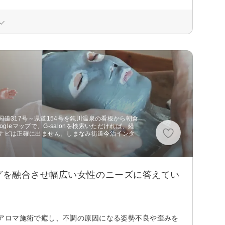
 国道317号～県道154号を鈍川温泉の看板から朝倉
gleマップで、G-salonを検索いただければ、経
ナビは正確に出ません。しまなみ街道今治インタ
グを融合させ幅広い女性のニーズに答えてい
アロマ施術で癒し、不調の原因になる姿勢不良や歪みを