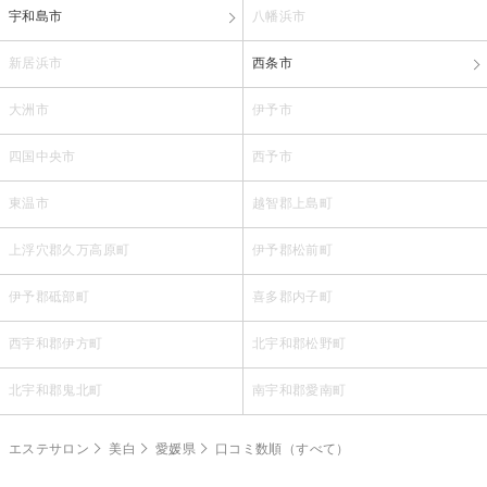
宇和島市
八幡浜市
新居浜市
西条市
大洲市
伊予市
四国中央市
西予市
東温市
越智郡上島町
上浮穴郡久万高原町
伊予郡松前町
伊予郡砥部町
喜多郡内子町
西宇和郡伊方町
北宇和郡松野町
北宇和郡鬼北町
南宇和郡愛南町
エステサロン
美白
愛媛県
口コミ数順（すべて）