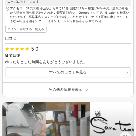
ニーズに答えています
アクセス：JR予讃線 今治駅から車で25分 国道317号～県道154号を鈍川温泉の看板
から朝倉方面へ車で3分 ふれあい茶屋道路向い、Googleマップで、G-salonを検索い
ただければ、経路案内でスムーズにお越しいただけます。ナビは正確に出ません。し
まなみ街道今治インター、イオンモール今治新都市から車で15分
ポイントが貯まる・使える
口コミ
5.0
疲労回復
ゆったりとした時間をありがとうございました。
すべての口コミを見る
その他の情報を表示