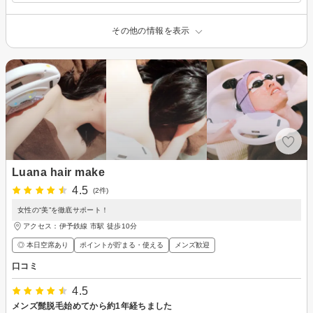
その他の情報を表示
Luana hair make
4.5
(2件)
女性の“美”を徹底サポート！
アクセス：伊予鉄線 市駅 徒歩10分
◎ 本日空席あり
ポイントが貯まる・使える
メンズ歓迎
口コミ
4.5
メンズ髭脱毛始めてから約1年経ちました