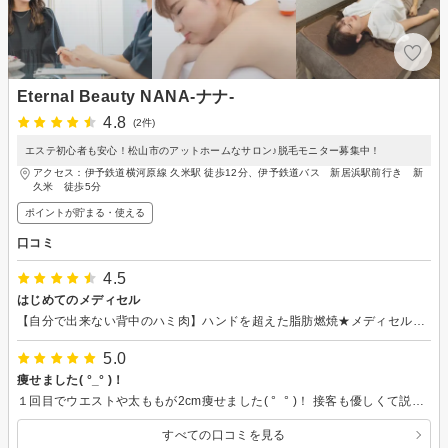
Eternal Beauty NANA-ナナ-
4.8
(2件)
エステ初心者も安心！松山市のアットホームなサロン♪脱毛モニター募集中！
アクセス：伊予鉄道横河原線 久米駅 徒歩12分、伊予鉄道バス 新居浜駅前行き 新
久米 徒歩5分
ポイントが貯まる・使える
口コミ
4.5
はじめてのメディセル
【自分で出来ない背中のハミ肉】ハンドを超えた脂肪燃焼★メディセル20分★ 美容外科やジムに通っても解消しなかった凸凹太ももが、一回の施術でなめらかになりました！！ 痛みもあまり感じなくて、スタッフの方も明るく接して下さり良かったです。 早速予約しました。 またよろしくお願いします！
5.0
痩せました( °_° )！
１回目でウエストや太ももが2cm痩せました( °_° )！ 接客も優しくて説明も丁寧でよかったです！
すべての口コミを見る