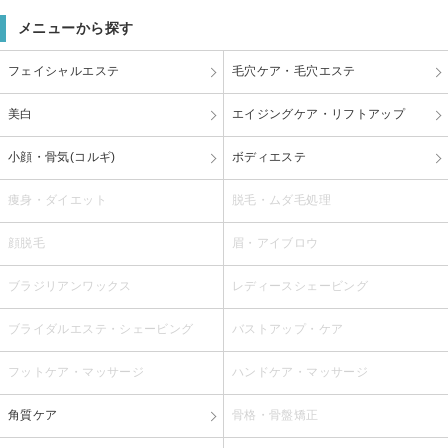
メニューから探す
フェイシャルエステ
毛穴ケア・毛穴エステ
美白
エイジングケア・リフトアップ
小顔・骨気(コルギ)
ボディエステ
痩身・ダイエット
脱毛・ムダ毛処理
顔脱毛
眉・アイブロウ
ブラジリアンワックス
レディースシェービング
ブライダルエステ・シェービング
バストアップ・ケア
フットケア・マッサージ
ハンドケア・マッサージ
角質ケア
骨格・骨盤矯正