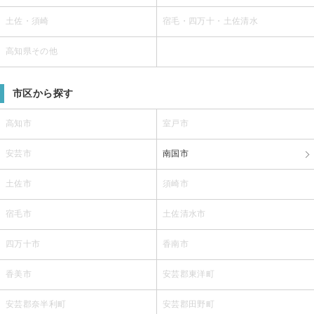
土佐・須崎
宿毛・四万十・土佐清水
高知県その他
市区から探す
高知市
室戸市
安芸市
南国市
土佐市
須崎市
宿毛市
土佐清水市
四万十市
香南市
香美市
安芸郡東洋町
安芸郡奈半利町
安芸郡田野町