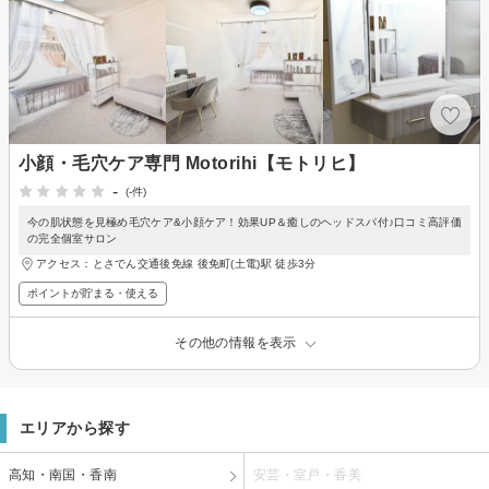
小顔・毛穴ケア専門 Motorihi【モトリヒ】
-
(-件)
今の肌状態を見極め毛穴ケア&小顔ケア！効果UP＆癒しのヘッドスパ付♪口コミ高評価
の完全個室サロン
アクセス：とさでん交通後免線 後免町(土電)駅 徒歩3分
ポイントが貯まる・使える
その他の情報を表示
エリアから探す
高知・南国・香南
安芸・室戸・香美