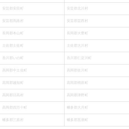
安芸郡安田町
安芸郡北川村
安芸郡馬路村
安芸郡芸西村
長岡郡本山町
長岡郡大豊町
土佐郡土佐町
土佐郡大川村
吾川郡いの町
吾川郡仁淀川町
高岡郡中土佐町
高岡郡佐川町
高岡郡越知町
高岡郡檮原町
高岡郡日高村
高岡郡津野町
高岡郡四万十町
幡多郡大月町
幡多郡三原村
幡多郡黒潮町