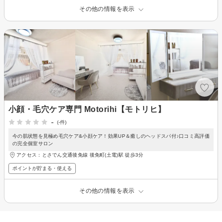
その他の情報を表示
小顔・毛穴ケア専門 Motorihi【モトリヒ】
-
(-件)
今の肌状態を見極め毛穴ケア&小顔ケア！効果UP＆癒しのヘッドスパ付♪口コミ高評価
の完全個室サロン
アクセス：とさでん交通後免線 後免町(土電)駅 徒歩3分
ポイントが貯まる・使える
その他の情報を表示