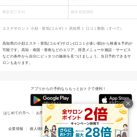
幡多郡三原村
幡多郡黒潮町
エステサロン
小顔・骨気(コルギ)
高知県
口コミ数順（すべて）
高知県の
小顔エステ・骨気(コルギ)
サロン(口コミが多い順)から検索＆予約が
可能です。高知・南国・香南などのエリア、得意メニューや施設・サービス
などの条件から自分にピッタリの施術を見つけましょう。当日予約できるサ
ロンもあります。
アプリからの予約ならもっとおトクで便利！
はじめての方へ
お問い合わせ
ヘルプ
リリース情報
利用規約
掲載ご希望のサロン様
企業情報
個人情報保護方針
楽天のサービス一覧
アプリ一覧
© Rakuten Group, Inc.