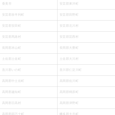
香美市
安芸郡東洋町
安芸郡奈半利町
安芸郡田野町
安芸郡安田町
安芸郡北川村
安芸郡馬路村
安芸郡芸西村
長岡郡本山町
長岡郡大豊町
土佐郡土佐町
土佐郡大川村
吾川郡いの町
吾川郡仁淀川町
高岡郡中土佐町
高岡郡佐川町
高岡郡越知町
高岡郡檮原町
高岡郡日高村
高岡郡津野町
高岡郡四万十町
幡多郡大月町