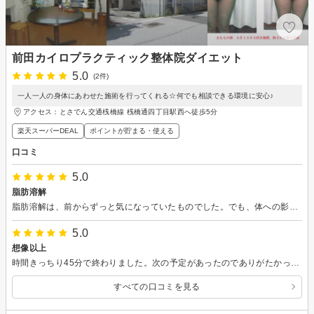
前田カイロプラクティック整体院ダイエット
5.0
(2件)
一人一人の身体にあわせた施術を行ってくれる☆何でも相談できる環境に安心♪
アクセス：とさでん交通桟橋線 桟橋通四丁目駅西へ徒歩5分
楽天スーパーDEAL
ポイントが貯まる・使える
口コミ
5.0
脂肪溶解
脂肪溶解は、前からずっと気になっていたものでした。でも、体への影響とか、よく分からない事への不安から、特にアクションも起こさずいました。12月に入り、家で子どもたちに、おデブと言われ、行くことを決意しました。スポーツをするには、脂肪をのけないと、動けないと思ったからです。 脂肪を溶かすってどういう事？体への影響は？心配な事は、丁寧に教えてもらえます。脂肪を溶かす成分は、大豆由来の天然成分らしいです。分けの分からない薬ではなかったので、安心しました。施術は気持ちよくて、私はぐーぐー寝てしまいました。 先生はとても明るく、前向きで、この先生に任せたら、自分は変われると思いました。 続けて行こうと思います。自分の変化が楽しみです。
5.0
想像以上
時間きっちり45分で終わりました。次の予定があったのでありがたかったです。頬の脂肪の数を少なくするよう液を塗り込んでいくのですが、ピリピリとした痛さもなく、ただ、効果が出るようグリグリとするのでその痛さは少しありましたが、我慢できないものではなかったです。 施術後の顔を見てびっくり！まさかこんなにすぐすっきりするとは!何回も鏡をみてしまいました!先生も『私も見せて!』と私以上に私の顔を見てましたw 徐々にお肉が減ってくるとのことだったので、あと数回通っていきます。 ずっと悩んでた丸顔とおさらばできそうです！ここに決めてよかったです★
すべての口コミを見る