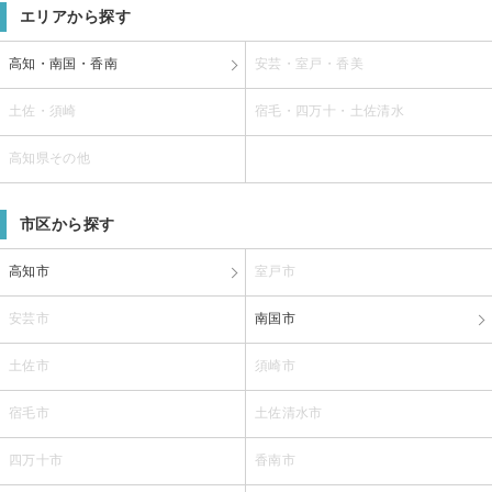
エリアから探す
高知・南国・香南
安芸・室戸・香美
土佐・須崎
宿毛・四万十・土佐清水
高知県その他
市区から探す
高知市
室戸市
安芸市
南国市
土佐市
須崎市
宿毛市
土佐清水市
四万十市
香南市