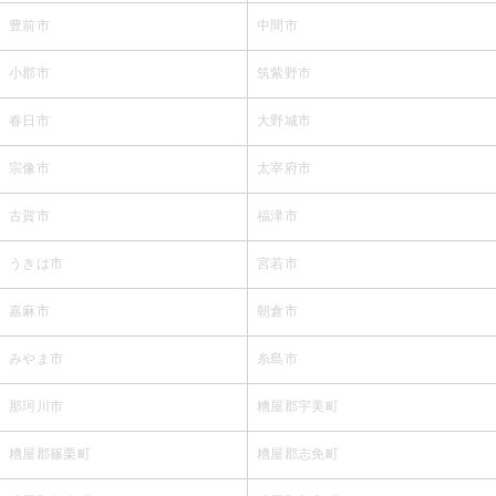
豊前市
中間市
小郡市
筑紫野市
春日市
大野城市
宗像市
太宰府市
古賀市
福津市
うきは市
宮若市
嘉麻市
朝倉市
みやま市
糸島市
那珂川市
糟屋郡宇美町
糟屋郡篠栗町
糟屋郡志免町