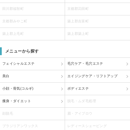
田川郡福智町
京都郡苅田町
京都郡みやこ町
築上郡吉富町
築上郡上毛町
築上郡築上町
メニューから探す
フェイシャルエステ
毛穴ケア・毛穴エステ
美白
エイジングケア・リフトアップ
小顔・骨気(コルギ)
ボディエステ
痩身・ダイエット
脱毛・ムダ毛処理
顔脱毛
眉・アイブロウ
ブラジリアンワックス
レディースシェービング