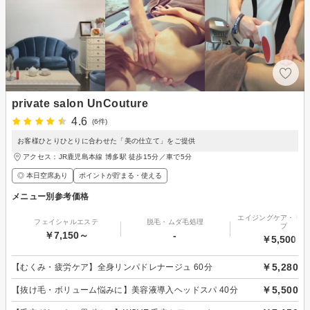
private salon UnCouture
4.6
(6件)
お客様ひとりひとりに合わせた「美の仕立て」をご提供
アクセス：JR鹿児島本線 博多駅 徒歩15分／車で5分
◎ 本日空席あり
ポイントが貯まる・使える
メニュー別参考価格
エイジングケア・リフ
フェイシャルエステ
脱毛・ムダ毛処理
プ
￥7,150～
-
￥5,500～
￥5,280
【むくみ・疲労ケア】全身リンパドレナージュ 60分
￥5,500
【抜け毛・ボリューム悩みに】美容液導入ヘッドスパ 40分