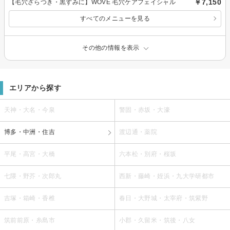
￥7,150
【毛穴ざらつき・黒ずみに】WOVE 毛穴ケアフェイシャル
すべてのメニューを見る
その他の情報を表示
エリアから探す
天神・大名・今泉
警固・赤坂・大濠
博多・中洲・住吉
渡辺通・薬院
平尾・高宮・大橋
六本松・別府・桜坂
七隈・野芥・次郎丸
西新・藤崎・姪浜・九大学研都市
吉塚・箱崎・香椎
春日・大野城・太宰府・筑紫野
筑前前原・糸島市
小郡・久留米・筑後・八女