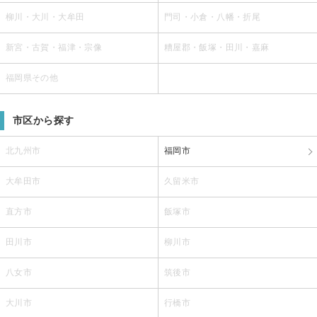
柳川・大川・大牟田
門司・小倉・八幡・折尾
新宮・古賀・福津・宗像
糟屋郡・飯塚・田川・嘉麻
福岡県その他
市区から探す
北九州市
福岡市
大牟田市
久留米市
直方市
飯塚市
田川市
柳川市
八女市
筑後市
大川市
行橋市