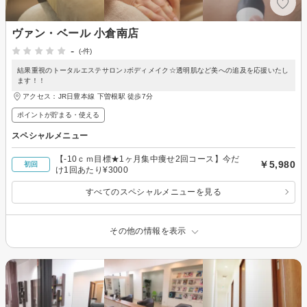
ヴァン・ベール 小倉南店
-
(-件)
結果重視のトータルエステサロン♪ボディメイク☆透明肌など美への追及を応援いたし
ます！！
アクセス：JR日豊本線 下曽根駅 徒歩7分
ポイントが貯まる・使える
スペシャルメニュー
【-10ｃｍ目標★1ヶ月集中痩せ2回コース】今だ
￥5,980
初回
け1回あたり¥3000
すべてのスペシャルメニューを見る
その他の情報を表示