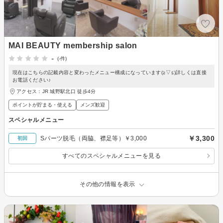
MAI BEAUTY membership salon
-
(-件)
現在はこちらの記載内容と変わったメニュー構成になっています(≧▽≦)詳しくは直接
お電話ください♪
アクセス：JR 城野駅北口 徒歩4分
ポイントが貯まる・使える
メンズ歓迎
スペシャルメニュー
￥3,300
Sパーツ脱毛（両脇、襟足等）￥3,000
初回
すべてのスペシャルメニューを見る
その他の情報を表示