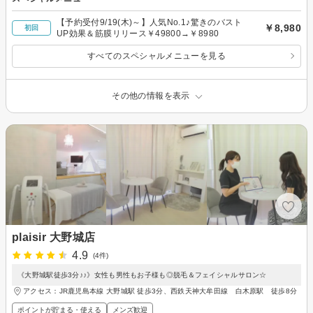
【予約受付9/19(木)～】人気No.1♪驚きのバスト
￥8,980
初回
UP効果＆筋膜リリース￥49800→￥8980
すべてのスペシャルメニューを見る
その他の情報を表示
plaisir 大野城店
4.9
(4件)
《大野城駅徒歩3分♪♪》女性も男性もお子様も◎脱毛＆フェイシャルサロン☆
アクセス：JR鹿児島本線 大野城駅 徒歩3分、西鉄天神大牟田線 白木原駅 徒歩8分
ポイントが貯まる・使える
メンズ歓迎