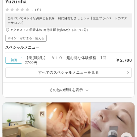
Yuzuriha
-
(-件)
当サロンでキレイな身体とお肌を一緒に目指しましょう☆【完全プライベートのエス
テサロン♪】
アクセス：JR日豊本線 南行橋駅 徒歩62分（車で13分）
ポイントが貯まる・使える
スペシャルメニュー
【美肌脱毛】 ＶＩＯ 超お得な体験価格 1回
￥2,700
初回
2700円
すべてのスペシャルメニューを見る
その他の情報を表示