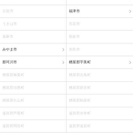
古賀市
福津市
うきは市
宮若市
嘉麻市
朝倉市
みやま市
糸島市
那珂川市
糟屋郡宇美町
糟屋郡篠栗町
糟屋郡志免町
糟屋郡須惠町
糟屋郡新宮町
糟屋郡久山町
糟屋郡粕屋町
遠賀郡芦屋町
遠賀郡水巻町
遠賀郡岡垣町
遠賀郡遠賀町