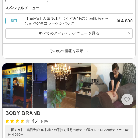
スペシャルメニュー
【lady's】人気No1＊【くすみ/毛穴】顔脱毛＋毛
￥4,800
初回
穴洗浄or生コラーゲンパック
すべてのスペシャルメニューを見る
その他の情報を表示
BODY BRAND
4.4
(4件)
【駅チカ】【当日予約OK】極上の手技で理想のボディ♪選べるアロマorボディケア60
分 4,000円