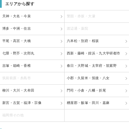
エリアから探す
天神・大名・今泉
警固・赤坂・大濠
博多・中洲・住吉
渡辺通・薬院
平尾・高宮・大橋
六本松・別府・桜坂
七隈・野芥・次郎丸
西新・藤崎・姪浜・九大学研都市
吉塚・箱崎・香椎
春日・大野城・太宰府・筑紫野
筑前前原・糸島市
小郡・久留米・筑後・八女
柳川・大川・大牟田
門司・小倉・八幡・折尾
新宮・古賀・福津・宗像
糟屋郡・飯塚・田川・嘉麻
福岡県その他