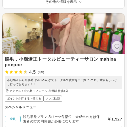
その他の情報を表示
脱毛，小顔矯正トータルビューティーサロン mahina
poepoe
4.5
(2件)
小顔矯正から光脱毛（VIO込み)までトータルで貴女をモテ嬢に♪コロナ対策もしっか
り行っております！！
アクセス：北九州モノレール 旦過駅 徒歩4分
ポイントが貯まる・使える
メンズ歓迎
スペシャルメニュー
脱毛単発プラン Sパーツ各部位 未成年の方は保
￥1,527
全員
護者の方の同意書が必要になります