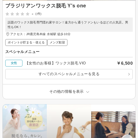
ブラジリアンワックス脱毛 Y's one
-
(-件)
話題のワックス脱毛専門隠れ家サロン！遠方から通うファンもいるほどの人気店。男
性もOK！
アクセス：JR鹿児島本線 水城駅 徒歩10分
ポイントが貯まる・使える
メンズ歓迎
スペシャルメニュー
￥6,500
【女性のお客様】ワックス脱毛 VIO
女性
すべてのスペシャルメニューを見る
その他の情報を表示