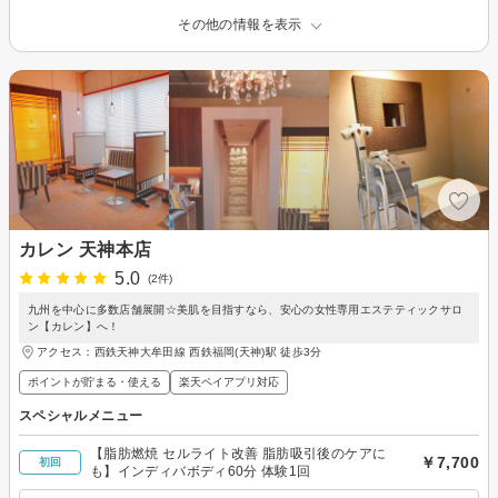
その他の情報を表示
カレン 天神本店
5.0
(2件)
九州を中心に多数店舗展開☆美肌を目指すなら、安心の女性専用エステティックサロ
ン【カレン】へ！
アクセス：西鉄天神大牟田線 西鉄福岡(天神)駅 徒歩3分
ポイントが貯まる・使える
楽天ペイアプリ対応
スペシャルメニュー
【脂肪燃焼 セルライト改善 脂肪吸引後のケアに
￥7,700
初回
も】インディバボディ60分 体験1回