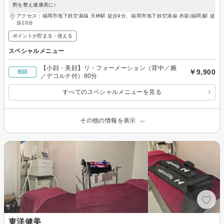
勢を整え健康美に♪
アクセス：福岡市地下鉄空港線 天神駅 徒歩9分、福岡市地下鉄空港線 赤坂(福岡)駅 徒
歩10分
ポイントが貯まる・使える
スペシャルメニュー
【小顔・美顔】リ・フォーメーション（背中／腕
￥9,900
初回
／デコルテ付）80分
すべてのスペシャルメニューを見る
その他の情報を表示
東洋健美