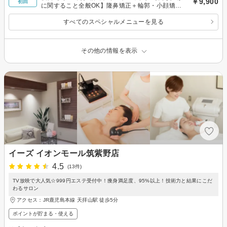
￥9,900
初回
に関すること全般OK】隆鼻矯正＋輪郭・小顔矯正
40分 所要時間90分目安
すべてのスペシャルメニューを見る
その他の情報を表示
イーズ イオンモール筑紫野店
4.5
(13件)
TV放映で大人気☆999円エステ受付中！痩身満足度、95%以上！技術力と結果にこだ
わるサロン
アクセス：JR鹿児島本線 天拝山駅 徒歩5分
ポイントが貯まる・使える