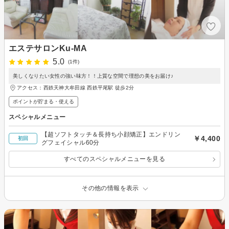
エステサロンKu-MA
5.0
(1件)
美しくなりたい女性の強い味方！！上質な空間で理想の美をお届け♪
アクセス：西鉄天神大牟田線 西鉄平尾駅 徒歩2分
ポイントが貯まる・使える
スペシャルメニュー
【超ソフトタッチ＆長持ち小顔矯正】エンドリン
￥4,400
初回
グフェイシャル60分
すべてのスペシャルメニューを見る
その他の情報を表示