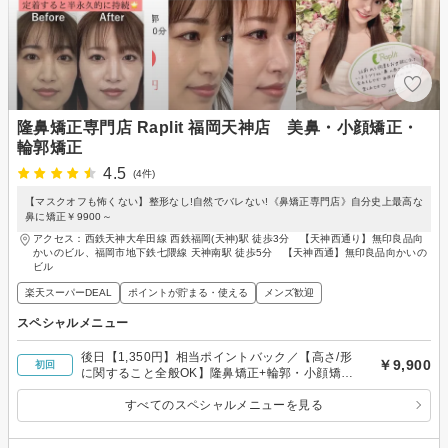
隆鼻矯正専門店 Raplit 福岡天神店 美鼻・小顔矯正・
輪郭矯正
4.5
(4件)
【マスクオフも怖くない】整形なし!自然でバレない!《鼻矯正専門店》自分史上最高な
鼻に矯正￥9900～
アクセス：西鉄天神大牟田線 西鉄福岡(天神)駅 徒歩3分 【天神西通り】無印良品向
かいのビル、福岡市地下鉄七隈線 天神南駅 徒歩5分 【天神西通】無印良品向かいの
ビル
楽天スーパーDEAL
ポイントが貯まる・使える
メンズ歓迎
スペシャルメニュー
後日【1,350円】相当ポイントバック／【高さ/形
￥9,900
初回
に関すること全般OK】隆鼻矯正+輪郭・小顔矯正
40分 (所要時間90分目安) ￥9900
すべてのスペシャルメニューを見る