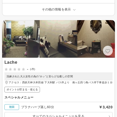
その他の情報を表示
Lache
-
(-件)
洗練された大人女性の為の“ホッ”と安らげる癒しの空間
アクセス：西鉄天神大牟田線 下大利駅 バス停より 南ヶ丘四つ角バス停下車徒歩１分
ポイントが貯まる・使える
スペシャルメニュー
￥3,420
プラナハーブ蒸し60分
初回
すべてのスペシャルメニューを見る