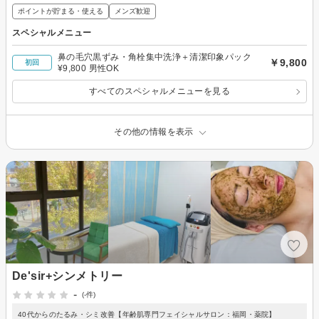
ポイントが貯まる・使える
メンズ歓迎
スペシャルメニュー
鼻の毛穴黒ずみ・角栓集中洗浄＋清潔印象パック
￥9,800
初回
¥9,800 男性OK
すべてのスペシャルメニューを見る
その他の情報を表示
De'sir+シンメトリー
-
(-件)
40代からのたるみ・シミ改善【年齢肌専門フェイシャルサロン：福岡・薬院】