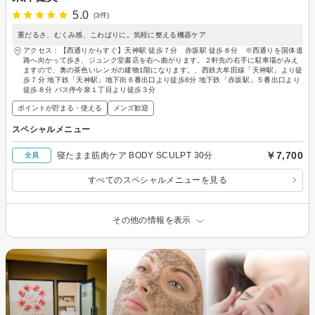
5.0
(3件)
重だるさ、むくみ感、こわばりに。気軽に整える機器ケア
アクセス：【西通りからすぐ】天神駅 徒歩７分 赤坂駅 徒歩８分 ※西通りを国体道
路へ向かって歩き、ジュンク堂書店を右へ曲がります。２軒先の右手に駐車場がみえ
ますので、奥の茶色いレンガの建物1階になります。、西鉄大牟田線「天神駅」より徒
歩７分 地下鉄「天神駅」地下街６番出口より徒歩8分 地下鉄「赤坂駅」５番出口より
徒歩８分 バス停今泉１丁目より徒歩３分
ポイントが貯まる・使える
メンズ歓迎
スペシャルメニュー
￥7,700
寝たまま筋肉ケア BODY SCULPT 30分
全員
すべてのスペシャルメニューを見る
その他の情報を表示