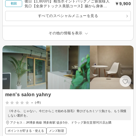
後日【1,800円】相当ポイントバック／ご新規様人
￥9,900
初回
気◎【全身デトックス美肌コース】腸から身体を
整える＋美肌フェイシャルで透明感あるつや肌に
すべてのスペシャルメニューを見る
その他の情報を表示
men's salon yahny
-
(-件)
《今さら、じゃない。今だからこそ始める脱毛》青ひげもカミソリ負けも、もう我慢
しない選択を。
アクセス：JR博多南線 博多南駅 徒歩5分、ドラッグ新生堂那珂川店お隣
ポイントが貯まる・使える
メンズ歓迎