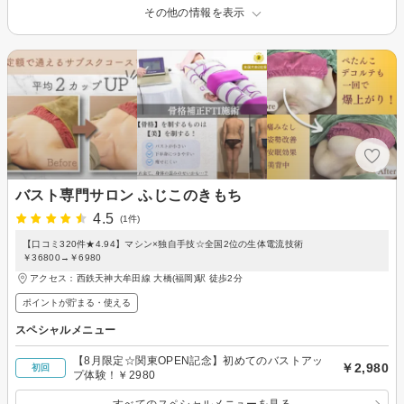
その他の情報を表示
バスト専門サロン ふじこのきもち
4.5
(1件)
【口コミ320件★4.94】マシン×独自手技☆全国2位の生体電流技術
￥36800→￥6980
アクセス：西鉄天神大牟田線 大橋(福岡)駅 徒歩2分
ポイントが貯まる・使える
スペシャルメニュー
【8月限定☆関東OPEN記念】初めてのバストアッ
￥2,980
初回
プ体験！￥2980
すべてのスペシャルメニューを見る