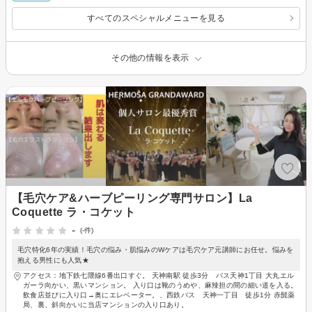
すべてのスペシャルメニューを見る
その他の情報を表示
【毛穴ケア&ハーブピーリング専門サロン】La
Coquette ラ・コケット
-
(-件)
毛穴特化6年の実績！毛穴の悩み・肌悩みのWケアは毛穴ケア元講師にお任せ。悩みを
抱える男性にも人気★
アクセス：地下鉄七隈線6番出口すぐ。 天神南駅 徒歩3分 バス天神1丁目 大丸エル
ガーラ向かい、黒いマンション。 入り口は靴のうめや、麻辣担の間の細い道を入る。
飲食店並びに入り口→奥にエレベーター。、西鉄バス 天神一丁目 徒歩1分 赤髭薬
局、裏、斜向かいに当店マンションの入り口あり。