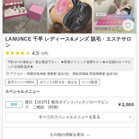
LANUNCE 千早 レディース&メンズ 脱毛・エステサロ
ン
4.5
(1件)
予約が×の場合は一度お電話下さい。★医療クリニック提携サロン★今話題のローマピ
ンク正規取扱店★
アクセス：JR鹿児島本線 香椎駅 徒歩3分、西鉄貝塚線 西鉄香椎駅 徒歩3分
楽天スーパーDEAL
ポイントが貯まる・使える
メンズ歓迎
スペシャルメニュー
後日【181円】相当ポイントバック／ローマピン
￥2,000
初回
ク ご相談 (対面)
すべてのスペシャルメニューを見る
その他の情報を表示