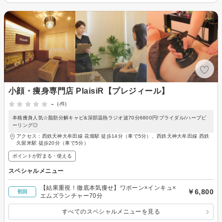
小顔・痩身専門店 PlaisiR【プレジィール】
-
(-件)
本格痩身人気☆脂肪分解キャビ&深部温熱ラジオ波70分6800円!ブライダル/ハーブピ
ーリング◎
アクセス：西鉄天神大牟田線 花畑駅 徒歩14分（車で5分）、西鉄天神大牟田線 西鉄
久留米駅 徒歩20分（車で5分）
ポイントが貯まる・使える
スペシャルメニュー
【結果重視！徹底本気痩せ】ワボーン×インキュ×
￥6,800
初回
エムズランチャー70分
すべてのスペシャルメニューを見る