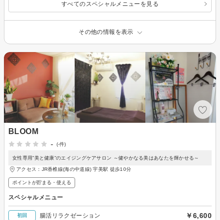
すべてのスペシャルメニューを見る
その他の情報を表示
BLOOM
-
(-件)
女性専用”美と健康”のエイジングケアサロン ～健やかなる美はあなたを輝かせる～
アクセス：JR香椎線(海の中道線) 宇美駅 徒歩10分
ポイントが貯まる・使える
スペシャルメニュー
￥6,600
腸活リラクゼーション
初回