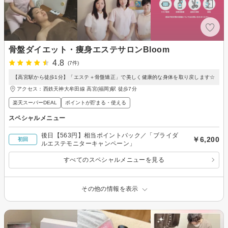
骨盤ダイエット・痩身エステサロンBloom
4.8
(7件)
【高宮駅から徒歩1分】「エステ＋骨盤矯正」で美しく健康的な身体を取り戻します☆
アクセス：西鉄天神大牟田線 高宮(福岡)駅 徒歩7分
楽天スーパーDEAL
ポイントが貯まる・使える
スペシャルメニュー
後日【563円】相当ポイントバック／「ブライダ
￥6,200
初回
ルエステモニターキャンペーン」
すべてのスペシャルメニューを見る
その他の情報を表示