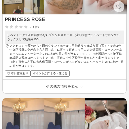
PRINCESS ROSE
-
(-件)
しみデトックス＆最新脱毛ならプリンセスローズ！貸切状態プライベートサロンでリ
ラックスして結果をGO！
アクセス：＜天神から＞西鉄グランドホテル→明治通りを赤坂方面（西）へ徒歩2分→
中央区役所の交差点を右方面（北）に渡って直進→左手に大名保育園・ローソンがあ
るビルのエレベーターを２Fに上がり目の前がサロンです。 、＜赤坂駅から＞地下鉄
赤坂駅３番出口からまっすぐ（東）直進→中央区役所交差点を左へ曲がりまっすぐ
（北）直進→左手に大名保育園・ローソンがあるビルのエレベーターを２Fに上がり目
の前がサロンです。
◎ 本日空席あり
ポイントが貯まる・使える
その他の情報を表示