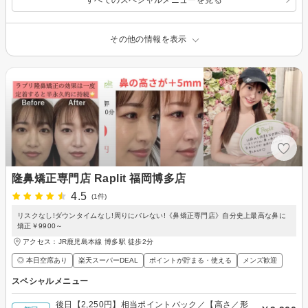
その他の情報を表示
隆鼻矯正専門店 Raplit 福岡博多店
4.5
(1件)
リスクなし!ダウンタイムなし!周りにバレない!《鼻矯正専門店》自分史上最高な鼻に
矯正￥9900～
アクセス：JR鹿児島本線 博多駅 徒歩2分
◎ 本日空席あり
楽天スーパーDEAL
ポイントが貯まる・使える
メンズ歓迎
スペシャルメニュー
後日【2,250円】相当ポイントバック／【高さ／形