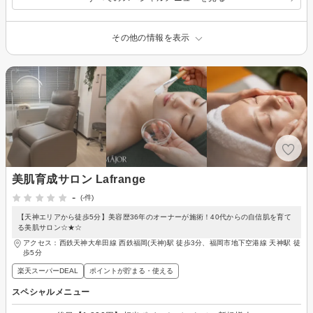
その他の情報を表示
美肌育成サロン Lafrange
-
(-件)
【天神エリアから徒歩5分】美容歴36年のオーナーが施術！40代からの自信肌を育て
る美肌サロン☆★☆
アクセス：西鉄天神大牟田線 西鉄福岡(天神)駅 徒歩3分、福岡市地下空港線 天神駅 徒
歩5分
楽天スーパーDEAL
ポイントが貯まる・使える
スペシャルメニュー