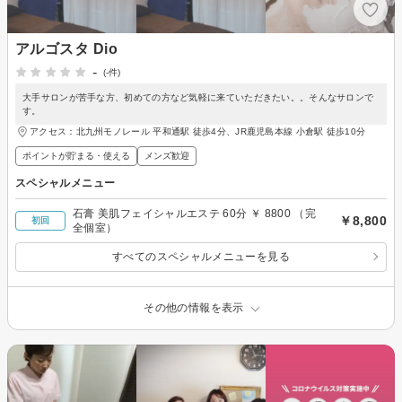
アルゴスタ Dio
-
(-件)
大手サロンが苦手な方、初めての方など気軽に来ていただきたい。。そんなサロンで
す。
アクセス：北九州モノレール 平和通駅 徒歩4分、JR鹿児島本線 小倉駅 徒歩10分
ポイントが貯まる・使える
メンズ歓迎
スペシャルメニュー
石膏 美肌フェイシャルエステ 60分 ￥ 8800 （完
￥8,800
初回
全個室）
すべてのスペシャルメニューを見る
その他の情報を表示