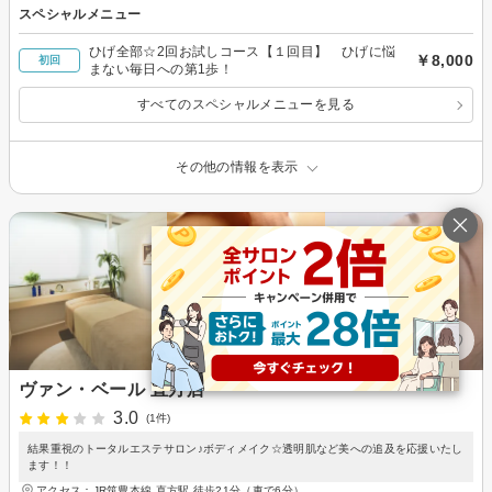
スペシャルメニュー
ひげ全部☆2回お試しコース【１回目】 ひげに悩
￥8,000
初回
まない毎日への第1歩！
すべてのスペシャルメニューを見る
その他の情報を表示
ヴァン・ベール 直方店
3.0
(1件)
結果重視のトータルエステサロン♪ボディメイク☆透明肌など美への追及を応援いたし
ます！！
アクセス：JR筑豊本線 直方駅 徒歩21分（車で6分）