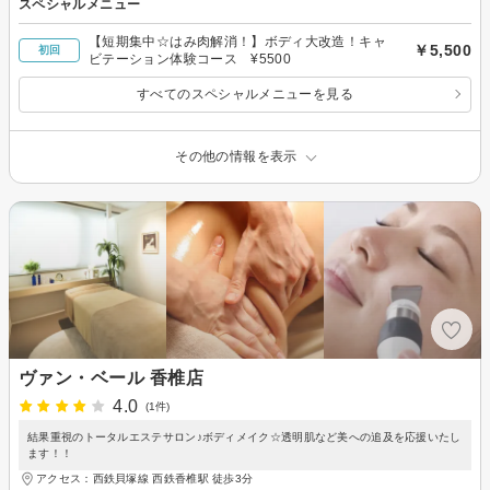
スペシャルメニュー
【短期集中☆はみ肉解消！】ボディ大改造！キャ
￥5,500
初回
ビテーション体験コース ¥5500
すべてのスペシャルメニューを見る
その他の情報を表示
ヴァン・ベール 香椎店
4.0
(1件)
結果重視のトータルエステサロン♪ボディメイク☆透明肌など美への追及を応援いたし
ます！！
アクセス：西鉄貝塚線 西鉄香椎駅 徒歩3分