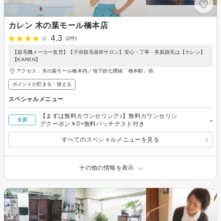
カレン 木の葉モール橋本店
4.3
(2件)
【脱毛機メーカー直営】【子供脱毛発祥サロン】安心・丁寧・美肌脱毛は【カレン】
【KAREN】
アクセス：木の葉モール橋本内／地下鉄七隈線「橋本駅」前
ポイントが貯まる・使える
スペシャルメニュー
【まずは無料カウンセリング♪】無料カウンセリン
-
全員
グクーポン￥0+無料パッチテスト付き
すべてのスペシャルメニューを見る
その他の情報を表示