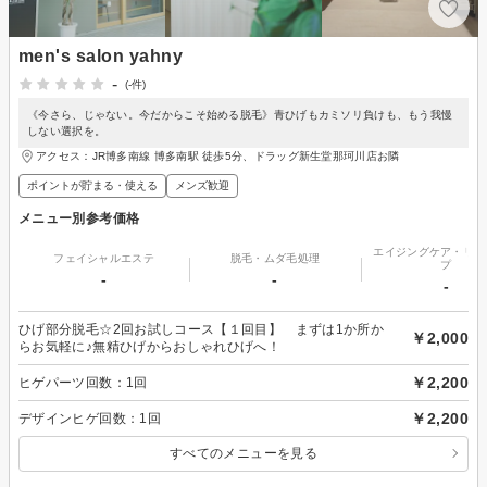
men's salon yahny
-
(-件)
《今さら、じゃない。今だからこそ始める脱毛》青ひげもカミソリ負けも、もう我慢
しない選択を。
アクセス：JR博多南線 博多南駅 徒歩5分、ドラッグ新生堂那珂川店お隣
ポイントが貯まる・使える
メンズ歓迎
メニュー別参考価格
エイジングケア・リフ
フェイシャルエステ
脱毛・ムダ毛処理
プ
-
-
-
ひげ部分脱毛☆2回お試しコース【１回目】 まずは1か所か
￥2,000
らお気軽に♪無精ひげからおしゃれひげへ！
￥2,200
ヒゲパーツ回数：1回
￥2,200
デザインヒゲ回数：1回
すべてのメニューを見る