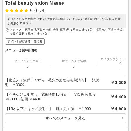
Total beauty salon Nasse
5.0
(2件)
美肌×フェムケア専門店★VIOのお悩み(黒ずみ・たるみ・匂)”魅せたくなる肌”を目指
す美肌ケアサロン
アクセス：福岡市地下鉄空港線 赤坂(福岡)駅 1番出口徒歩6分、福岡市地下鉄空港線
大濠公園駅 1番出口徒歩5分
ポイントが貯まる・使える
メニュー別参考価格
エイジングケア・リフ
フェイシャルエステ
脱毛・ムダ毛処理
プ
-
-
-
【化粧ノリ抜群！くすみ・毛穴のお悩みも解消☆】 顔脱
￥3,300
毛 ￥3300
【不快なジェル無し、施術時間10分☆】 VIO脱毛 都度
￥4,400
￥8800→初回 ￥4400
￥4,900
【15才以下のキッズ脱毛！】 腕＋足＋脇 ￥4,900
すべてのメニューを見る