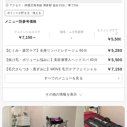
アクセス：JR鹿児島本線 博多駅 徒歩15分／車で5分
ポイントが貯まる・使える
メニュー別参考価格
エイジングケア・リフ
フェイシャルエステ
脱毛・ムダ毛処理
プ
￥7,150～
-
￥5,500～
￥5,280
【むくみ・疲労ケア】全身リンパドレナージュ 60分
￥5,500
【抜け毛・ボリューム悩みに】美容液導入ヘッドスパ 40分
￥7,150
【毛穴ざらつき・黒ずみに】WOVE 毛穴ケアフェイシャル
すべてのメニューを見る
その他の情報を表示