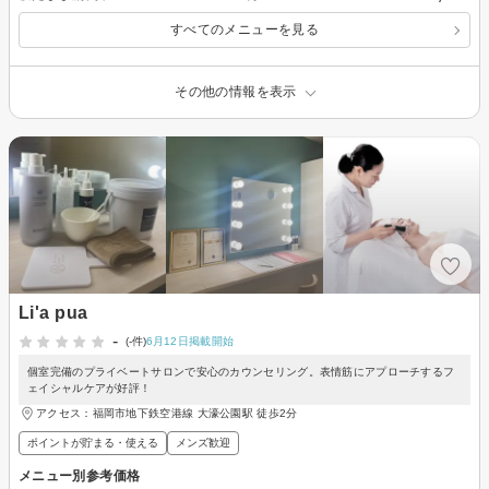
すべてのメニューを見る
その他の情報を表示
Li'a pua
-
(-件)
6月12日掲載開始
個室完備のプライベートサロンで安心のカウンセリング。表情筋にアプローチするフ
ェイシャルケアが好評！
アクセス：福岡市地下鉄空港線 大濠公園駅 徒歩2分
ポイントが貯まる・使える
メンズ歓迎
メニュー別参考価格