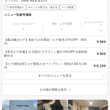
アクセス：JR各線 博多駅 徒歩1分
◎ 本日空席あり
ポイントが貯まる・使える
メンズ歓迎
メニュー別参考価格
エイジングケア・リフ
フェイシャルエステ
脱毛・ムダ毛処理
プ
-
-
-
【痛み極少ヒゲ】初めての方限定｜ヒゲ脱毛 97%OFF〈900
￥900
円〉
【学生ヒゲ応援】U-22顔ヒゲプラン｜最大70%OFF＆初回体
￥900
験付き
【ヒゲ3部位得】ヒゲ脱毛スタートプラン｜3部位×3回 8,100
￥8,100
円
すべてのメニューを見る
その他の情報を表示