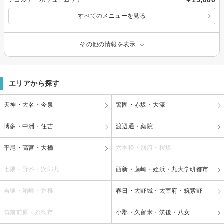
￥15,000
デコルテ・ボリュームケア
すべてのメニューを見る
その他の情報を表示
エリアから探す
天神・大名・今泉
警固・赤坂・大濠
博多・中洲・住吉
渡辺通・薬院
平尾・高宮・大橋
六本松・別府・桜坂
七隈・野芥・次郎丸
西新・藤崎・姪浜・九大学研都市
吉塚・箱崎・香椎
春日・大野城・太宰府・筑紫野
筑前前原・糸島市
小郡・久留米・筑後・八女