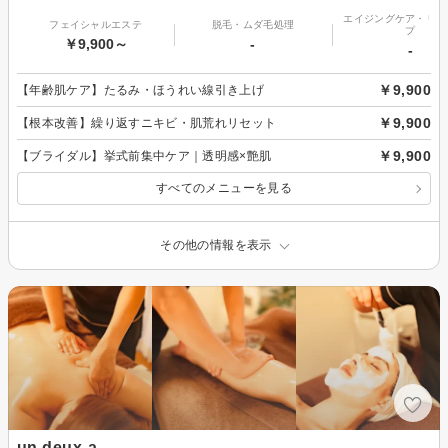
エイジングケア・リフ
フェイシャルエステ
脱毛・ムダ毛処理
プ
￥9,900～
-
-
￥9,900
【年齢肌ケア】たるみ・ほうれい線引き上げ
￥9,900
【根本改善】繰り返すニキビ・肌荒れリセット
￥9,900
【ブライダル】挙式前集中ケア｜透明感×艶肌
すべてのメニューを見る
その他の情報を表示
un deux-a