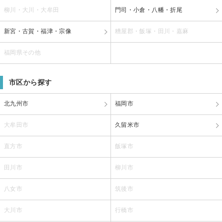
柳川・大川・大牟田
門司・小倉・八幡・折尾
新宮・古賀・福津・宗像
糟屋郡・飯塚・田川・嘉麻
福岡県その他
市区から探す
北九州市
福岡市
大牟田市
久留米市
直方市
飯塚市
田川市
柳川市
八女市
筑後市
大川市
行橋市