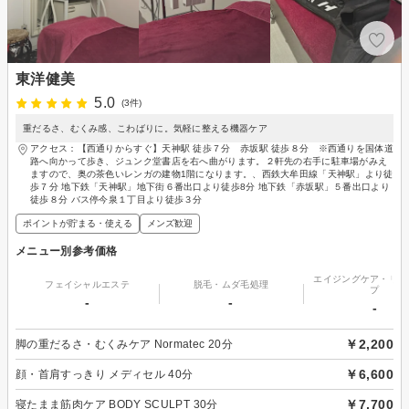
東洋健美
5.0
(3件)
重だるさ、むくみ感、こわばりに。気軽に整える機器ケア
アクセス：【西通りからすぐ】天神駅 徒歩７分 赤坂駅 徒歩８分 ※西通りを国体道
路へ向かって歩き、ジュンク堂書店を右へ曲がります。２軒先の右手に駐車場がみえ
ますので、奥の茶色いレンガの建物1階になります。、西鉄大牟田線「天神駅」より徒
歩７分 地下鉄「天神駅」地下街６番出口より徒歩8分 地下鉄「赤坂駅」５番出口より
徒歩８分 バス停今泉１丁目より徒歩３分
ポイントが貯まる・使える
メンズ歓迎
メニュー別参考価格
エイジングケア・リフ
フェイシャルエステ
脱毛・ムダ毛処理
プ
-
-
-
￥2,200
脚の重だるさ・むくみケア Normatec 20分
￥6,600
顔・首肩すっきり メディセル 40分
￥7,700
寝たまま筋肉ケア BODY SCULPT 30分