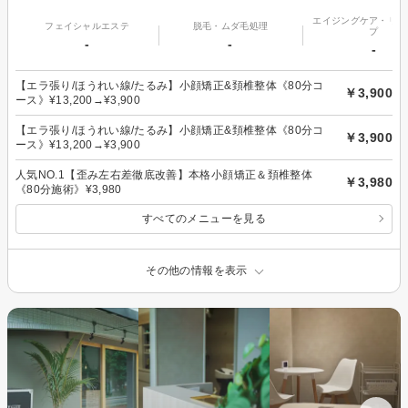
エイジングケア・リフ
フェイシャルエステ
脱毛・ムダ毛処理
プ
-
-
-
【エラ張り/ほうれい線/たるみ】小顔矯正&頚椎整体《80分コ
￥3,900
ース》¥13,200→¥3,900
【エラ張り/ほうれい線/たるみ】小顔矯正&頚椎整体《80分コ
￥3,900
ース》¥13,200→¥3,900
人気NO.1【歪み左右差徹底改善】本格小顔矯正＆頚椎整体
￥3,980
《80分施術》¥3,980
すべてのメニューを見る
その他の情報を表示