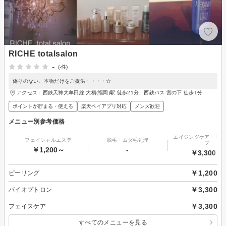
RICHE totalsalon
-
(-件)
偽りのない、本物だけをご提供・・・・☆
アクセス：西鉄天神大牟田線 大橋(福岡)駅 徒歩21分、西鉄バス 宮の下 徒歩1分
ポイントが貯まる・使える
楽天ペイアプリ対応
メンズ歓迎
メニュー別参考価格
エイジングケア・リフ
フェイシャルエステ
脱毛・ムダ毛処理
プ
￥1,200～
-
￥3,300～
￥1,200
ピーリング
￥3,300
バイオプトロン
￥3,300
フェイスケア
すべてのメニューを見る