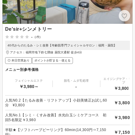
De'sir+シンメトリー
-
(-件)
40代からのたるみ・シミ改善【年齢肌専門フェイシャルサロン：福岡・薬院】
アクセス：福岡市地下鉄七隈線 薬院大通駅 徒歩4分
◎ 本日空席あり
ポイントが貯まる・使える
メニュー別参考価格
エイジングケア・リフ
フェイシャルエステ
脱毛・ムダ毛処理
プ
￥3,980～
-
￥3,800～
人気N0.2【たるみ改善・リフトアップ】小顔美矯正お試し60
￥3,800
分 ¥3,800
人気No.1【シミ・くすみ改善】水光白玉シミケアコース 初
￥3,980
回5名限定￥3,980
半額★【ソフトハーブピーリング】60min(14,300円⇒7,150
￥7,150
円）