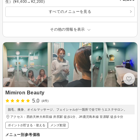
生）(¥4,400→¥2,200)
すべてのメニューを見る
その他の情報を表示
Mimiron Beauty
5.0
(4件)
脱毛、痩身、オイルマッサージ、フェイシャルが一箇所で全て叶うエステサロン。
アクセス：西鉄天神大牟田線 井尻駅 徒歩1分、JR鹿児島本線 笹原駅 徒歩９分
ポイントが貯まる・使える
メンズ歓迎
メニュー別参考価格