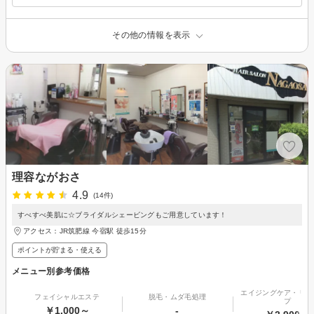
その他の情報を表示
理容ながおさ
4.9
(14件)
すべすべ美肌に☆ブライダルシェービングもご用意しています！
アクセス：JR筑肥線 今宿駅 徒歩15分
ポイントが貯まる・使える
メニュー別参考価格
エイジングケア・リフ
フェイシャルエステ
脱毛・ムダ毛処理
プ
￥1,000～
-