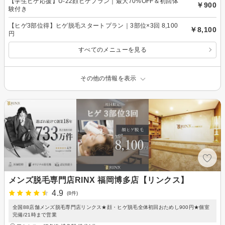
【学生ヒゲ応援】U-22顔ヒゲプラン｜最大70%OFF＆初回体
￥900
験付き
【ヒゲ3部位得】ヒゲ脱毛スタートプラン｜3部位×3回 8,100
￥8,100
円
すべてのメニューを見る
その他の情報を表示
メンズ脱毛専門店RINX 福岡博多店【リンクス】
4.9
(8件)
全国88店舗メンズ脱毛専門店リンクス★顔・ヒゲ脱毛全体初回おためし900円★個室
完備/21時まで営業