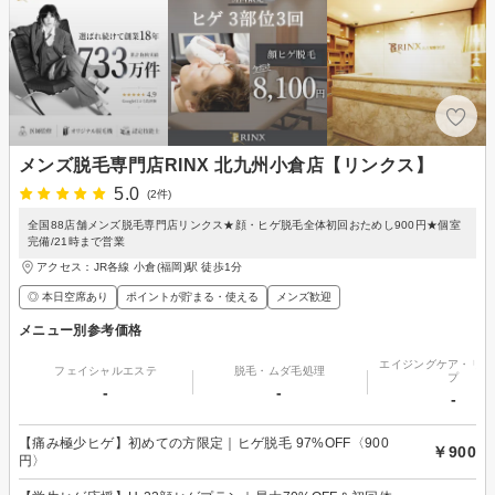
メンズ脱毛専門店RINX 北九州小倉店【リンクス】
5.0
(2件)
全国88店舗メンズ脱毛専門店リンクス★顔・ヒゲ脱毛全体初回おためし900円★個室
完備/21時まで営業
アクセス：JR各線 小倉(福岡)駅 徒歩1分
◎ 本日空席あり
ポイントが貯まる・使える
メンズ歓迎
メニュー別参考価格
エイジングケア・リフ
フェイシャルエステ
脱毛・ムダ毛処理
プ
-
-
-
【痛み極少ヒゲ】初めての方限定｜ヒゲ脱毛 97%OFF〈900
￥900
円〉