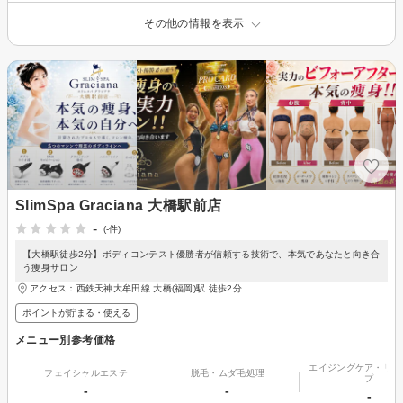
その他の情報を表示
SlimSpa Graciana 大橋駅前店
-
(-件)
【大橋駅徒歩2分】ボディコンテスト優勝者が信頼する技術で、本気であなたと向き合
う痩身サロン
アクセス：西鉄天神大牟田線 大橋(福岡)駅 徒歩2分
ポイントが貯まる・使える
メニュー別参考価格
エイジングケア・リフ
フェイシャルエステ
脱毛・ムダ毛処理
プ
-
-
-