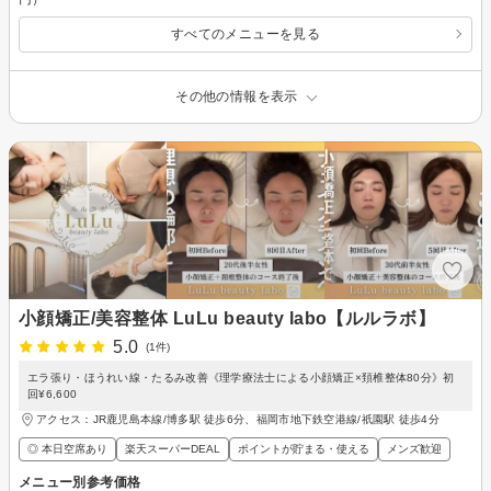
すべてのメニューを見る
その他の情報を表示
小顔矯正/美容整体 LuLu beauty labo【ルルラボ】
5.0
(1件)
エラ張り・ほうれい線・たるみ改善《理学療法士による小顔矯正×頚椎整体80分》初
回¥6,600
アクセス：JR鹿児島本線/博多駅 徒歩6分、福岡市地下鉄空港線/祇園駅 徒歩4分
◎ 本日空席あり
楽天スーパーDEAL
ポイントが貯まる・使える
メンズ歓迎
メニュー別参考価格