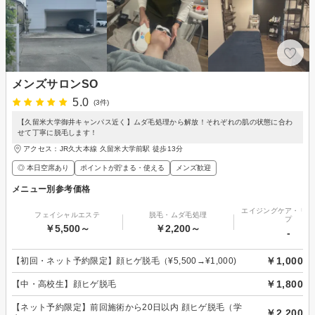
メンズサロンSO
5.0
(3件)
【久留米大学御井キャンパス近く】ムダ毛処理から解放！それぞれの肌の状態に合わ
せて丁寧に脱毛します！
アクセス：JR久大本線 久留米大学前駅 徒歩13分
◎ 本日空席あり
ポイントが貯まる・使える
メンズ歓迎
メニュー別参考価格
エイジングケア・リフ
フェイシャルエステ
脱毛・ムダ毛処理
プ
￥5,500～
￥2,200～
-
￥1,000
【初回・ネット予約限定】顔ヒゲ脱毛（¥5,500→¥1,000)
￥1,800
【中・高校生】顔ヒゲ脱毛
【ネット予約限定】前回施術から20日以内 顔ヒゲ脱毛（学
￥2,200