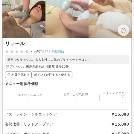
リュール
-
(-件)
7月23日掲載開始
個室でリラックス。大人女性に人気のプライベートサロン！
アクセス：JR鹿児島本線 福間駅 徒歩30分
◎ 本日空席あり
ポイントが貯まる・使える
メニュー別参考価格
エイジングケア・リフ
フェイシャルエステ
脱毛・ムダ毛処理
プ
-
-
-
￥15,000
バストライン・シルエットケア
￥15,000
姿勢改善・リフトアップケア