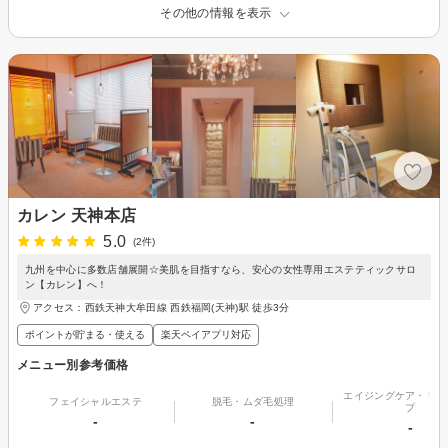
その他の情報を表示
カレン 天神本店
5.0
(2件)
九州を中心に多数店舗展開☆美肌を目指すなら、安心の女性専用エステティックサロ
ン【カレン】へ！
アクセス：西鉄天神大牟田線 西鉄福岡(天神)駅 徒歩3分
ポイントが貯まる・使える
楽天ペイアプリ対応
メニュー別参考価格
エイジングケア・リフ
フェイシャルエステ
脱毛・ムダ毛処理
プ
-
-
-