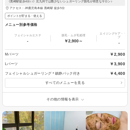
《黒崎駅徒歩4分♪♪》北九州では数少ないシュガーリング脱毛が得意なサロン♪
アクセス：JR鹿児島本線 黒崎駅 徒歩5分
ポイントが貯まる・使える
メニュー別参考価格
エイジングケア・リフ
フェイシャルエステ
脱毛・ムダ毛処理
プ
-
￥2,900～
-
￥2,900
Mパーツ
￥3,900
Lパーツ
￥4,400
フェイシャルシュガーリング＊鎮静パック付き
すべてのメニューを見る
その他の情報を表示