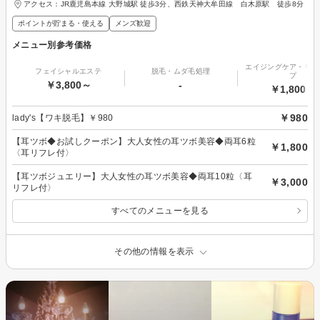
アクセス：JR鹿児島本線 大野城駅 徒歩3分、西鉄天神大牟田線 白木原駅 徒歩8分
ポイントが貯まる・使える
メンズ歓迎
メニュー別参考価格
エイジングケア・リフ
フェイシャルエステ
脱毛・ムダ毛処理
プ
￥3,800～
-
￥1,800～
￥980
lady's【ワキ脱毛】￥980
【耳ツボ◆お試しクーポン】大人女性の耳ツボ美容◆両耳6粒
￥1,800
〈耳リフレ付〉
【耳ツボジュエリー】大人女性の耳ツボ美容◆両耳10粒〈耳
￥3,000
リフレ付〉
すべてのメニューを見る
その他の情報を表示