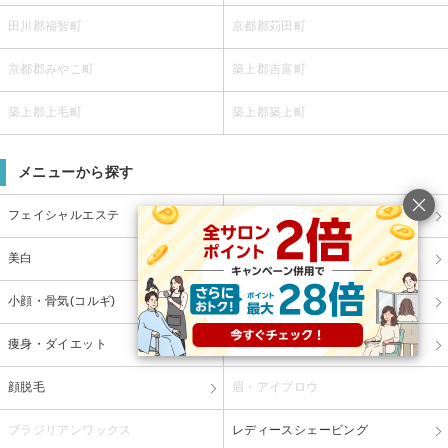
田川郡福智町
京都郡苅田町
京都郡みやこ町
築上郡吉富町
築上郡上毛町
築上郡築上町
メニューから探す
フェイシャルエステ
毛穴ケア・毛穴エステ
美白
エイジングケア・リフトアップ
小顔・骨気(コルギ)
ボディエステ
痩身・ダイエット
脱毛・ムダ毛処理
顔脱毛
眉・アイブロウ
ブラジリアンワックス
レディースシェービング