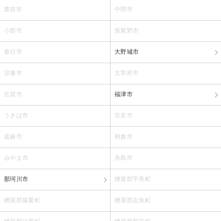
豊前市
中間市
小郡市
筑紫野市
春日市
大野城市
宗像市
太宰府市
古賀市
福津市
うきは市
宮若市
嘉麻市
朝倉市
みやま市
糸島市
那珂川市
糟屋郡宇美町
糟屋郡篠栗町
糟屋郡志免町