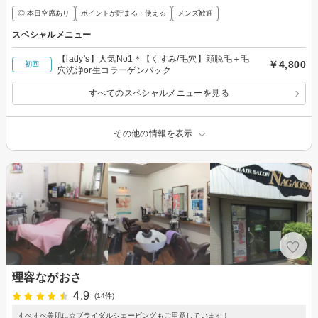
◎ 本日空席あり
ポイントが貯まる・使える
メンズ歓迎
スペシャルメニュー
【lady's】人気No1＊【くすみ/毛穴】顔脱毛＋毛
￥4,800
初回
穴洗浄or生コラーゲンパック
すべてのスペシャルメニューを見る
その他の情報を表示
理容ながおさ
4.9
(14件)
すべすべ美肌に☆ブライダルシェービングもご用意しています！