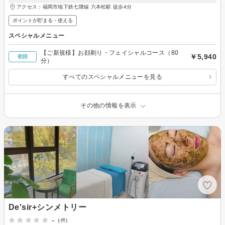
アクセス：福岡市地下鉄七隈線 六本松駅 徒歩4分
ポイントが貯まる・使える
スペシャルメニュー
【ご新規様】お顔剃り・フェイシャルコース（80
￥5,940
初回
分）
すべてのスペシャルメニューを見る
その他の情報を表示
De'sir+シンメトリー
-
(-件)