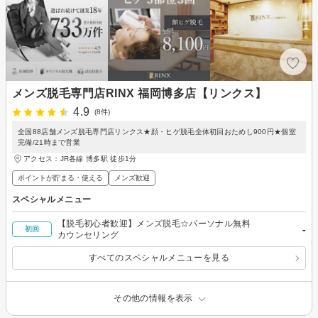
メンズ脱毛専門店RINX 福岡博多店【リンクス】
4.9
(8件)
全国88店舗メンズ脱毛専門店リンクス★顔・ヒゲ脱毛全体初回おためし900円★個室
完備/21時まで営業
アクセス：JR各線 博多駅 徒歩1分
ポイントが貯まる・使える
メンズ歓迎
スペシャルメニュー
【脱毛初心者歓迎】メンズ脱毛☆パーソナル無料
-
初回
カウンセリング
すべてのスペシャルメニューを見る
その他の情報を表示