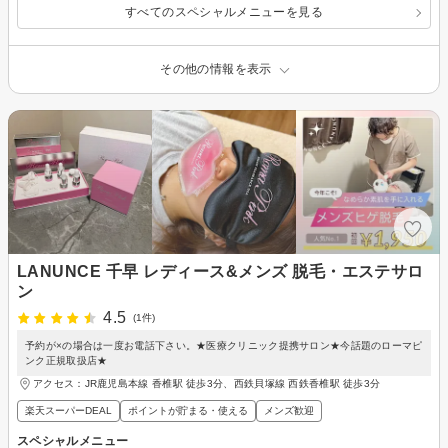
すべてのスペシャルメニューを見る
その他の情報を表示
LANUNCE 千早 レディース&メンズ 脱毛・エステサロ
ン
4.5
(1件)
予約が×の場合は一度お電話下さい。★医療クリニック提携サロン★今話題のローマピ
ンク正規取扱店★
アクセス：JR鹿児島本線 香椎駅 徒歩3分、西鉄貝塚線 西鉄香椎駅 徒歩3分
楽天スーパーDEAL
ポイントが貯まる・使える
メンズ歓迎
スペシャルメニュー