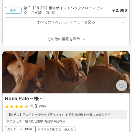
後日【181円】相当ポイントバック／ローマピン
￥2,000
初回
ク ご相談 (対面)
すべてのスペシャルメニューを見る
その他の情報を表示
Rose Pale～桜～
4.8
(3件)
【駅チカ】フェイシャルからボディメイクまで本格施術を体感しませんか？
アクセス：地下鉄七隈線 賀茂駅 徒歩3分
楽天スーパーDEAL
ポイントが貯まる・使える