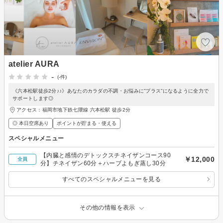
atelier AURA
-
(-件)
《六本松駅徒歩2分♪♪》あなたのカラダの不調・お悩みに”プラス”になるように全力で
サポートします◎
アクセス：福岡市地下鉄七隈線 六本松駅 徒歩2分
◎ 本日空席あり
ポイントが貯まる・使える
スペシャルメニュー
【内臓と感情のデトックスチネイザンコース90
￥12,000
全員
分】チネイザン60分＋ハーブよもぎ蒸し30分
すべてのスペシャルメニューを見る
その他の情報を表示