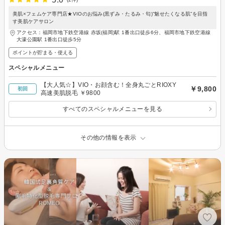
美肌×フェムケア専門店★VIOのお悩み(黒ずみ・たるみ・匂)”魅せたくなる肌”を目指
す美肌ケアサロン
アクセス：福岡市地下鉄空港線 赤坂(福岡)駅 1番出口徒歩6分、福岡市地下鉄空港線
大濠公園駅 1番出口徒歩5分
ポイントが貯まる・使える
スペシャルメニュー
【大人気☆】VIO・お顔含む！全身丸ごとRIOXY
￥9,800
初回
高速美肌脱毛 ￥9800
すべてのスペシャルメニューを見る
その他の情報を表示