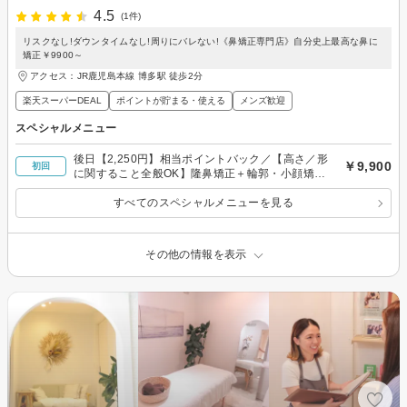
4.5
(1件)
リスクなし!ダウンタイムなし!周りにバレない!《鼻矯正専門店》自分史上最高な鼻に
矯正￥9900～
アクセス：JR鹿児島本線 博多駅 徒歩2分
楽天スーパーDEAL
ポイントが貯まる・使える
メンズ歓迎
スペシャルメニュー
後日【2,250円】相当ポイントバック／【高さ／形
￥9,900
初回
に関すること全般OK】隆鼻矯正＋輪郭・小顔矯正
40分 所要時間90分目安
すべてのスペシャルメニューを見る
その他の情報を表示