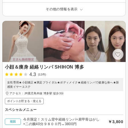
その他の情報を表示
小顔＆痩身 経絡リンパ SHIHON 博多
4.3
(12件)
女性専用★小顔矯正★満足ブライダル★ボディメイク★経絡リンパで健康な体へ★新
感覚イヤーエステ
アクセス：JR鹿児島本線 博多駅 徒歩3分
ポイントが貯まる・使える
スペシャルメニュー
今月限定！スリム背中経絡リンパ+肩甲骨はがし
￥3,800
初回
+二の腕40分９８００円→3800円