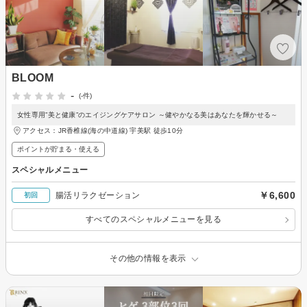
BLOOM
-
(-件)
女性専用”美と健康”のエイジングケアサロン ～健やかなる美はあなたを輝かせる～
アクセス：JR香椎線(海の中道線) 宇美駅 徒歩10分
ポイントが貯まる・使える
スペシャルメニュー
￥6,600
腸活リラクゼーション
初回
すべてのスペシャルメニューを見る
その他の情報を表示