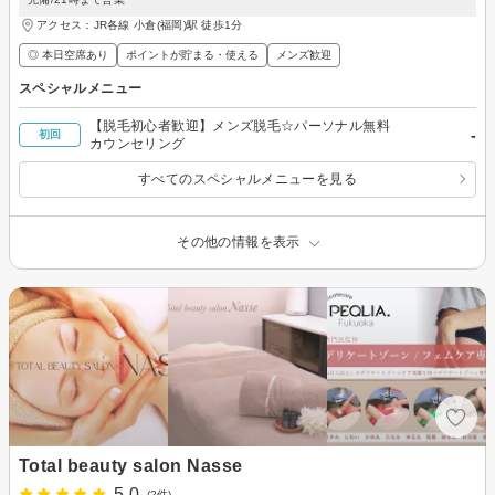
アクセス：JR各線 小倉(福岡)駅 徒歩1分
◎ 本日空席あり
ポイントが貯まる・使える
メンズ歓迎
スペシャルメニュー
【脱毛初心者歓迎】メンズ脱毛☆パーソナル無料
-
初回
カウンセリング
すべてのスペシャルメニューを見る
その他の情報を表示
Total beauty salon Nasse
5.0
(2件)