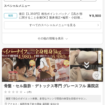
スペシャルメニュー
後日【1,350円】相当ポイントバック／【高さ/形
￥9,900
初回
に関すること全般OK】隆鼻矯正+輪郭・小顔矯正
40分 (所要時間90分目安) ￥9900
すべてのスペシャルメニューを見る
その他の情報を表示
骨盤・セル脂肪・デトックス専門 グレースフル 薬院店
-
(-件)
個室で安心のダイエット体験。多彩なマシンで理想の体型を目指すサロン。
アクセス：福岡市地下鉄七隈線 薬院駅 徒歩2分