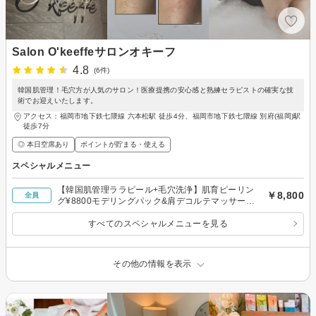
Salon O'keeffeサロンオキーフ
4.8
(6件)
韓国肌管理！毛穴方が人気のサロン！医療提携の安心感と熟練セラピストの確実な技
術でお迎えいたします。
アクセス：福岡市地下鉄七隈線 六本松駅 徒歩4分、福岡市地下鉄七隈線 別府(福岡)駅
徒歩7分
◎ 本日空席あり
ポイントが貯まる・使える
スペシャルメニュー
【韓国肌管理ララピール+毛穴洗浄】肌育ピーリン
￥8,800
全員
グ¥8800モデリングパック&肩デコルテマッサージ
付♪
すべてのスペシャルメニューを見る
その他の情報を表示