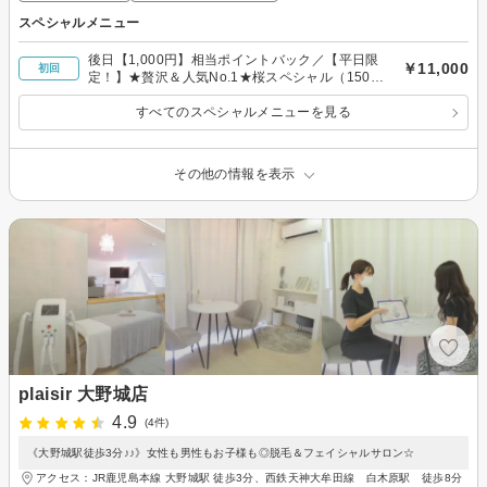
スペシャルメニュー
後日【1,000円】相当ポイントバック／【平日限
￥11,000
初回
定！】★贅沢＆人気No.1★桜スペシャル（150
分）17,600円→11,000円
すべてのスペシャルメニューを見る
その他の情報を表示
plaisir 大野城店
4.9
(4件)
《大野城駅徒歩3分♪♪》女性も男性もお子様も◎脱毛＆フェイシャルサロン☆
アクセス：JR鹿児島本線 大野城駅 徒歩3分、西鉄天神大牟田線 白木原駅 徒歩8分