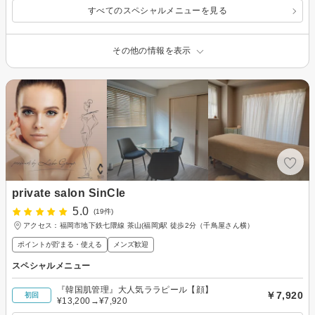
すべてのスペシャルメニューを見る
その他の情報を表示
private salon SinCle
5.0
(19件)
アクセス：福岡市地下鉄七隈線 茶山(福岡)駅 徒歩2分（千鳥屋さん横）
ポイントが貯まる・使える
メンズ歓迎
スペシャルメニュー
『韓国肌管理』大人気ララピール【顔】
￥7,920
初回
¥13,200→¥7,920