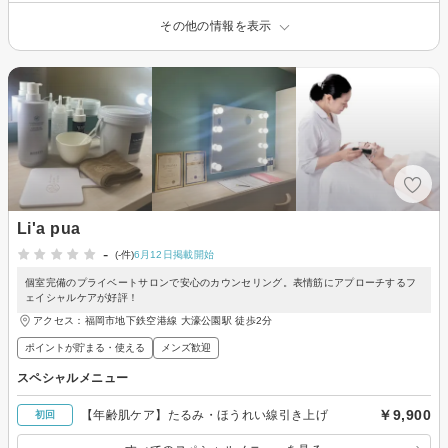
その他の情報を表示
Li'a pua
-
(-件)
6月12日掲載開始
個室完備のプライベートサロンで安心のカウンセリング。表情筋にアプローチするフ
ェイシャルケアが好評！
アクセス：福岡市地下鉄空港線 大濠公園駅 徒歩2分
ポイントが貯まる・使える
メンズ歓迎
スペシャルメニュー
￥9,900
【年齢肌ケア】たるみ・ほうれい線引き上げ
初回