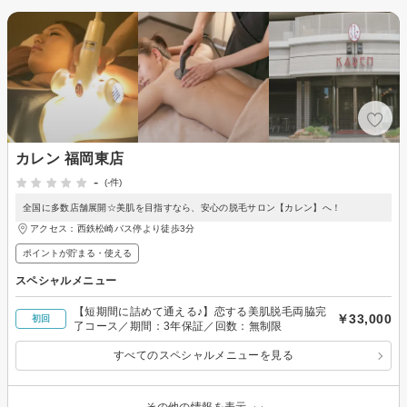
カレン 福岡東店
-
(-件)
全国に多数店舗展開☆美肌を目指すなら、安心の脱毛サロン【カレン】へ！
アクセス：西鉄松崎バス停より徒歩3分
ポイントが貯まる・使える
スペシャルメニュー
【短期間に詰めて通える♪】恋する美肌脱毛両脇完
￥33,000
初回
了コース／期間：3年保証／回数：無制限
すべてのスペシャルメニューを見る