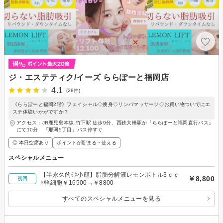
ジ・エステティク/イーズ ららぽーと福岡店
4.1
(28件)
《ららぽーと福岡2階》フェイシャル◇痩身◇リンパマッサージ◇お買い物ついでにエ
ステ体験いかがですか？
アクセス：JR鹿児島本線 竹下駅 徒歩9分、西鉄大橋駅か『ららぽーと福岡直行バス』
にて10分 『那珂5丁目』バス停すぐ
◎ 本日空席あり
ポイントが貯まる・使える
スペシャルメニュー
【半永久的◎小顔】脂肪分解液レモンボトル3ｃｃ
￥8,800
初回
×幹細胞￥16500→￥8800
すべてのスペシャルメニューを見る