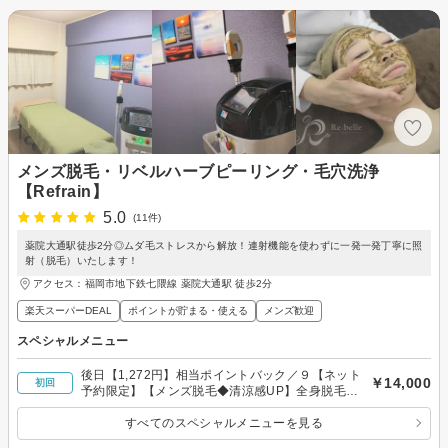
メンズ脱毛・リベルハーブピーリング・毛穴洗浄
【Refrain】
5.0
(11件)
薬院大通駅徒歩2分◎ムダ毛ストレスから解放！連射機能を使わずに一発一発丁寧に照
射（脱毛）いたします！
アクセス：福岡市地下鉄七隈線 薬院大通駅 徒歩2分
楽天スーパーDEAL
ポイントが貯まる・使える
メンズ歓迎
スペシャルメニュー
後日【1,272円】相当ポイントバック／９【ネット
￥14,000
初回
予約限定】【メンズ脱毛◆清涼感UP】全身脱毛
（顔・VIOあり）
すべてのスペシャルメニューを見る