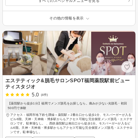
すべてのスペシャルメニューを見る
その他の情報を表示
エステティック&脱毛サロンSPOT福岡薬院駅前ビュー
ティスタジオ
5.0
(4件)
【薬院駅から徒歩1分】福岡でメンズ脱毛をお探しなら。痛みが少ない光脱毛・初回
500円で体験
アクセス：福岡市地下鉄七隈線＜薬院駅＞2番出口から徒歩1分、モスバーガーが入る
ビル6階。天神・天神南・博多駅からもアクセス可能な完全個室メンズ脱毛・エステサ
ロンです。駐車場なし。 、西鉄薬院駅は南出口から徒歩1分。モスバーガーが入るビ
ル6階。天神・天神南・博多駅からもアクセス可能な完全個室メンズ脱毛・エステサロ
ンです。駐車場なし。