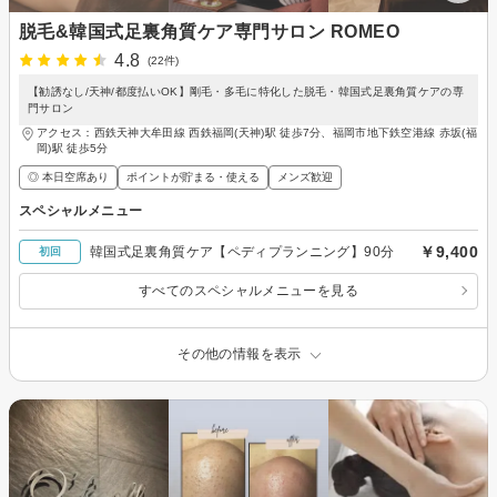
脱毛&韓国式足裏角質ケア専門サロン ROMEO
4.8
(22件)
【勧誘なし/天神/都度払いOK】剛毛・多毛に特化した脱毛・韓国式足裏角質ケアの専
門サロン
アクセス：西鉄天神大牟田線 西鉄福岡(天神)駅 徒歩7分、福岡市地下鉄空港線 赤坂(福
岡)駅 徒歩5分
◎ 本日空席あり
ポイントが貯まる・使える
メンズ歓迎
スペシャルメニュー
￥9,400
韓国式足裏角質ケア【ペディプランニング】90分
初回
すべてのスペシャルメニューを見る
その他の情報を表示