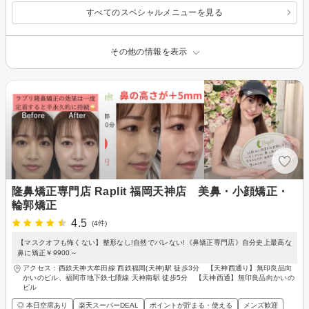
すべてのスペシャルメニューを見る
その他の情報を表示
隆鼻矯正専門店 Raplit 福岡天神店 美鼻・小顔矯正・
輪郭矯正
4.5
(4件)
【マスクオフも怖くない】整形なし!自然でバレない!《鼻矯正専門店》自分史上最高な
鼻に矯正￥9900～
アクセス：西鉄天神大牟田線 西鉄福岡(天神)駅 徒歩3分 【天神西通り】無印良品向
かいのビル、福岡市地下鉄七隈線 天神南駅 徒歩5分 【天神西通】無印良品向かいの
ビル
◎ 本日空席あり
楽天スーパーDEAL
ポイントが貯まる・使える
メンズ歓迎