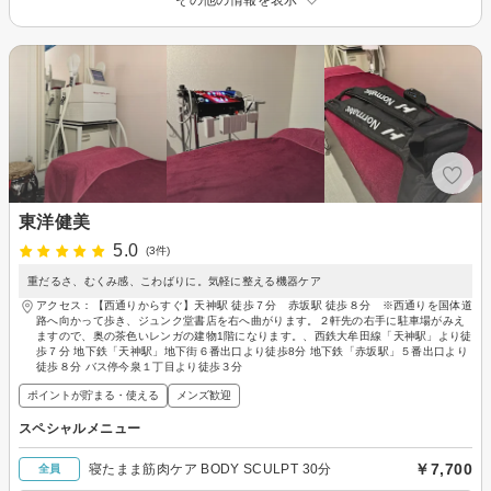
その他の情報を表示
東洋健美
5.0
(3件)
重だるさ、むくみ感、こわばりに。気軽に整える機器ケア
アクセス：【西通りからすぐ】天神駅 徒歩７分 赤坂駅 徒歩８分 ※西通りを国体道
路へ向かって歩き、ジュンク堂書店を右へ曲がります。２軒先の右手に駐車場がみえ
ますので、奥の茶色いレンガの建物1階になります。、西鉄大牟田線「天神駅」より徒
歩７分 地下鉄「天神駅」地下街６番出口より徒歩8分 地下鉄「赤坂駅」５番出口より
徒歩８分 バス停今泉１丁目より徒歩３分
ポイントが貯まる・使える
メンズ歓迎
スペシャルメニュー
￥7,700
寝たまま筋肉ケア BODY SCULPT 30分
全員