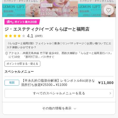
ジ・エステティク/イーズ ららぽーと福岡店
4.1
(28件)
《ららぽーと福岡2階》フェイシャル◇痩身◇リンパマッサージ◇お買い物ついでにエ
ステ体験いかがですか？
アクセス：JR鹿児島本線 竹下駅 徒歩9分、西鉄大橋駅か『ららぽーと福岡直行バス』
にて10分 『那珂5丁目』バス停すぐ
ポイントが貯まる・使える
スペシャルメニュー
【半永久的◎脂肪分解液】レモンボトル6cc好きな
￥11,000
初回
箇所打ち放題¥25300→¥11000
すべてのスペシャルメニューを見る
その他の情報を表示