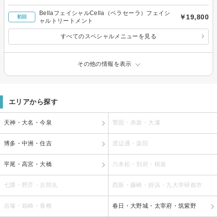
BellaフェイシャルCella（ベラセーラ）フェイシ
￥19,800
初回
ャルトリートメント
すべてのスペシャルメニューを見る
その他の情報を表示
エリアから探す
天神・大名・今泉
警固・赤坂・大濠
博多・中洲・住吉
渡辺通・薬院
平尾・高宮・大橋
六本松・別府・桜坂
七隈・野芥・次郎丸
西新・藤崎・姪浜・九大学研都市
吉塚・箱崎・香椎
春日・大野城・太宰府・筑紫野