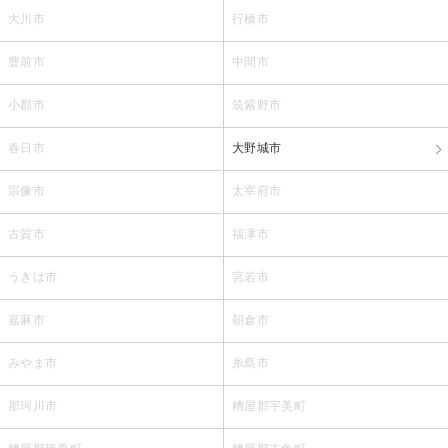
大川市
行橋市
豊前市
中間市
小郡市
筑紫野市
春日市
大野城市
宗像市
太宰府市
古賀市
福津市
うきは市
宮若市
嘉麻市
朝倉市
みやま市
糸島市
那珂川市
糟屋郡宇美町