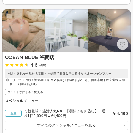
OCEAN BLUE 福岡店
4.6
(4件)
～隠す素肌から見せる素肌へ～福岡で肌質改善目指すならオーシャンブルー
アクセス：西鉄天神大牟田線 西鉄福岡(天神)駅 徒歩10分、福岡市地下鉄空港線 赤坂
駅 、天神駅 徒歩8分
ポイントが貯まる・使える
スペシャルメニュー
＼新登場／温活人気No.1【漢酵よもぎ蒸し】 通
￥4,400
全員
常1回6,600円→¥4,400円
すべてのスペシャルメニューを見る