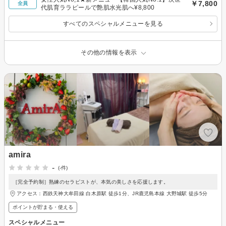
￥7,800
全員
代肌育ララピールで艶肌水光肌へ¥8,800
すべてのスペシャルメニューを見る
その他の情報を表示
amira
-
(-件)
［完全予約制］熟練のセラピストが、本気の美しさを応援します。
アクセス：西鉄天神大牟田線 白木原駅 徒歩1分、JR鹿児島本線 大野城駅 徒歩5分
ポイントが貯まる・使える
スペシャルメニュー