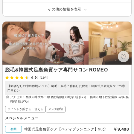
その他の情報を表示
脱毛&韓国式足裏角質ケア専門サロン ROMEO
4.8
(22件)
【勧誘なし/天神/都度払いOK】剛毛・多毛に特化した脱毛・韓国式足裏角質ケアの専
門サロン
アクセス：西鉄天神大牟田線 西鉄福岡(天神)駅 徒歩7分、福岡市地下鉄空港線 赤坂(福
岡)駅 徒歩5分
ポイントが貯まる・使える
メンズ歓迎
スペシャルメニュー
￥9,400
韓国式足裏角質ケア【ペディプランニング】90分
初回