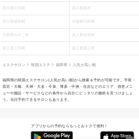
田川郡大任町
田川郡赤村
田川郡福智町
京都郡苅田町
京都郡みやこ町
築上郡吉富町
築上郡上毛町
築上郡築上町
エステサロン
韓国エステ
福岡県
人気が高い順
福岡県の
韓国エステ
サロン(人気が高い順)から検索＆予約が可能です。平尾・
高宮・大橋、天神・大名・今泉、博多・中洲・住吉などのエリア、得意メニ
ューや施設・サービスなどの条件から自分にピッタリの施術を見つけましょ
う。当日予約できるサロンもあります。
アプリからの予約ならもっとおトクで便利！