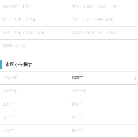
筑前前原・糸島市
小郡・久留米・筑後・八女
柳川・大川・大牟田
門司・小倉・八幡・折尾
新宮・古賀・福津・宗像
糟屋郡・飯塚・田川・嘉麻
福岡県その他
市区から探す
北九州市
福岡市
大牟田市
久留米市
直方市
飯塚市
田川市
柳川市
八女市
筑後市