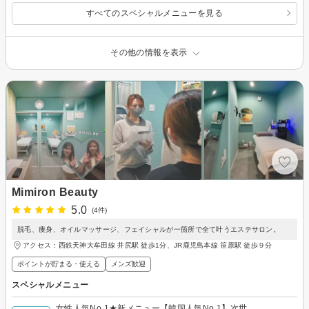
すべてのスペシャルメニューを見る
その他の情報を表示
Mimiron Beauty
5.0
(4件)
脱毛、痩身、オイルマッサージ、フェイシャルが一箇所で全て叶うエステサロン。
アクセス：西鉄天神大牟田線 井尻駅 徒歩1分、JR鹿児島本線 笹原駅 徒歩９分
ポイントが貯まる・使える
メンズ歓迎
スペシャルメニュー
女性人気No,1★新メニュー【韓国人気No.1】次世