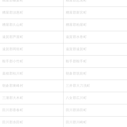
糟屋郡篠栗町
糟屋郡志免町
糟屋郡須惠町
糟屋郡新宮町
糟屋郡久山町
糟屋郡粕屋町
遠賀郡芦屋町
遠賀郡水巻町
遠賀郡岡垣町
遠賀郡遠賀町
鞍手郡小竹町
鞍手郡鞍手町
嘉穂郡桂川町
朝倉郡筑前町
朝倉郡東峰村
三井郡大刀洗町
三潴郡大木町
八女郡広川町
田川郡香春町
田川郡添田町
田川郡糸田町
田川郡川崎町