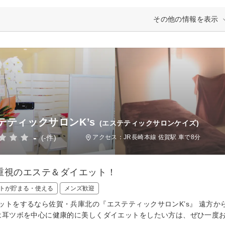
その他の情報を表示
テティックサロンK’s
(エステティックサロンケイズ)
-
(-件)
アクセス：JR長崎本線 佐賀駅 車で8分
重視のエステ＆ダイエット！
トが貯まる・使える
メンズ歓迎
ットをするなら佐賀・兵庫北の『エステティックサロンK’s』 遠方
は耳ツボを中心に健康的に美しくダイエットをしたい方は、ぜひ一度