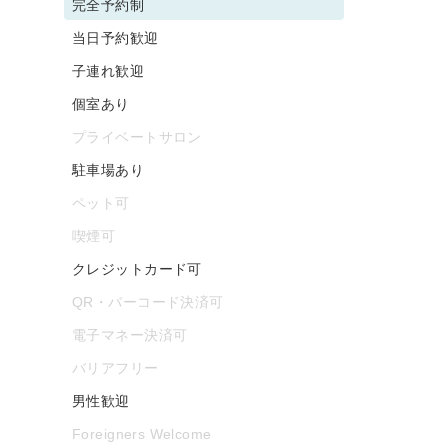
完全予約制
当日予約歓迎
子連れ歓迎
個室あり
プライベートサロン
駐車場あり
ペット可
喫煙可
クレジットカード可
QR・バーコード決済可
電子マネー決済可
バリアフリー
男性歓迎
Foreigners Welcome