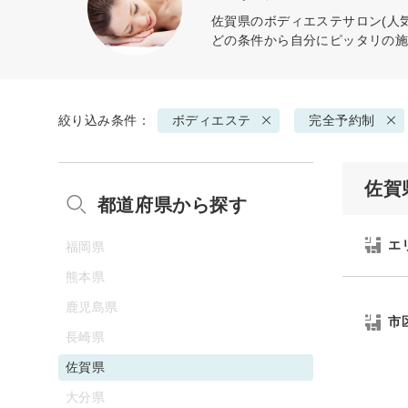
佐賀県の
ボディエステ
サロン(人
どの条件から自分にピッタリの
絞り込み条件：
ボディエステ
完全予約制
佐賀
都道府県から探す
エ
福岡県
熊本県
鹿児島県
市
長崎県
佐賀県
大分県