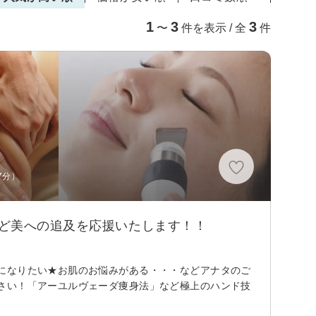
1
3
3
〜
件を表示 / 全
件
7分）
ど美への追及を応援いたします！！
になりたい★お肌のお悩みがある・・・などアナタのご
さい！「アーユルヴェーダ痩身法」など極上のハンド技