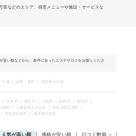
伊万里などのエリア、得意メニューや施設・サービスな
が安い順などから、条件に合ったエステサロンをお探しくださ
・小城
嬉野・鹿島
佐賀県その他
武雄市
鹿島市
小城市
嬉野市
神埼市
上峰町
三養基郡みやき町
東松浦郡玄海町
杵島郡白石町
藤津郡太良町
人気が高い順
価格が安い順
口コミ数順