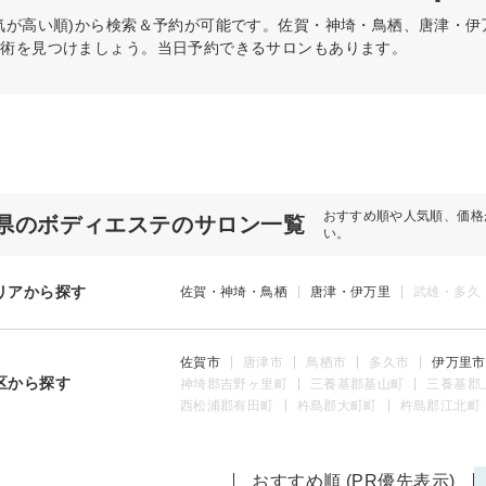
気が高い順)から検索＆予約が可能です。佐賀・神埼・鳥栖、唐津・
施術を見つけましょう。当日予約できるサロンもあります。
おすすめ順や人気順、価格
県のボディエステのサロン一覧
い。
リアから探す
佐賀・神埼・鳥栖
唐津・伊万里
武雄・多久
佐賀市
唐津市
鳥栖市
多久市
伊万里市
区から探す
神埼郡吉野ヶ里町
三養基郡基山町
三養基郡
西松浦郡有田町
杵島郡大町町
杵島郡江北町
おすすめ順 (PR優先表示)