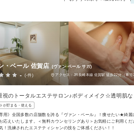
ン・ベール 佐賀店
(ヴァン ベール サガ)
-
(-件)
アクセス：JR長崎本線 佐賀駅 徒歩22分（車で
重視のトータルエステサロン♪ボディメイク☆透明肌な
トが貯まる・使える
専用》全国多数の店舗数を誇る『ヴァン・ベール』！痩せたい★綺麗
お応えいたします。＜無料カウンセリングあり＞お気軽にご利用くだ
気！洗練されたエステティシャンの技をご体感ください！！