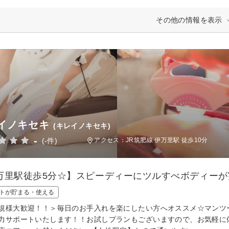
その他の情報を表示
イノキセキ
(キレイノキセキ)
-
(-件)
アクセス：JR筑肥線 伊万里駅 徒歩10分
万里駅徒歩5分☆】スピーディーにツルすべボディーが
トが貯まる・使える
規様大歓迎！！＞毎日のお手入れを楽にしたい方へオススメ☆マンツ
力サポートいたします！！お試しプランもございますので、お気軽に