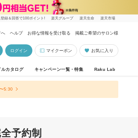
登録＆回答で100ポイント!
楽天グループ
楽天生命
楽天市場
方へ
ヘルプ
お得な情報を受け取る
掲載ご希望のサロン様
ログイン
マイクーポン
お気に入り
イルカタログ
キャンペーン一覧・特集
Raku Lab
5:30
完全予約制