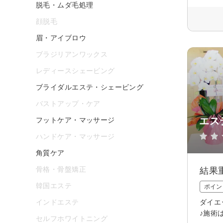
脱毛・ムダ毛処理
顔脱毛
眉・アイブロウ
ブラジリアンワックス
レディースシェービング
ブライダルエステ・シェービング
バストアップ・ケア
エス
フットケア・マッサージ
ハンドケア・マッサージ
角質ケア
骨格・骨盤矯正
結果
韓国エステ
ポイン
インドエステ
ダイエ
♪施術
セルフホワイトニング