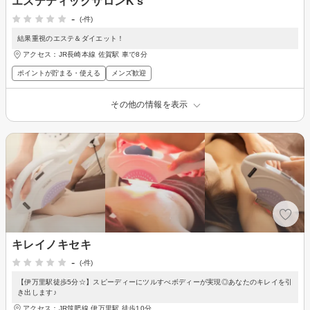
エステティックサロンK’s
-
(-件)
結果重視のエステ＆ダイエット！
アクセス：JR長崎本線 佐賀駅 車で8分
ポイントが貯まる・使える
メンズ歓迎
その他の情報を表示
キレイノキセキ
-
(-件)
【伊万里駅徒歩5分☆】スピーディーにツルすべボディーが実現◎あなたのキレイを引
き出します♪
アクセス：JR筑肥線 伊万里駅 徒歩10分