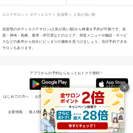
エステサロン
ボディエステ
佐賀県
人気が高い順
佐賀県の
ボディエステ
サロン(人気が高い順)から検索＆予約が可能です。佐
賀・神埼・鳥栖、唐津・伊万里などのエリア、得意メニューや施設・サービ
スなどの条件から自分にピッタリの施術を見つけましょう。当日予約できる
サロンもあります。
アプリからの予約ならもっとおトクで便利！
はじめての方へ
お問い合わせ
ヘルプ
リリース情報
利用規約
掲載ご希望のサロン様
企業情報
個人情報保護方針
楽天のサービス一覧
アプリ一覧
© Rakuten Group, Inc.