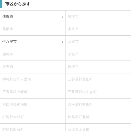
市区から探す
佐賀市
唐津市
鳥栖市
多久市
伊万里市
武雄市
鹿島市
小城市
嬉野市
神埼市
神埼郡吉野ヶ里町
三養基郡基山町
三養基郡上峰町
三養基郡みやき町
東松浦郡玄海町
西松浦郡有田町
杵島郡大町町
杵島郡江北町
杵島郡白石町
藤津郡太良町