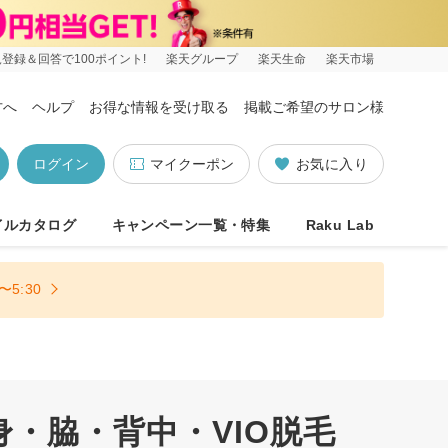
登録＆回答で100ポイント!
楽天グループ
楽天生命
楽天市場
方へ
ヘルプ
お得な情報を受け取る
掲載ご希望のサロン様
ログイン
マイクーポン
お気に入り
イルカタログ
キャンペーン一覧・特集
Raku Lab
5:30
・脇・背中・VIO脱毛