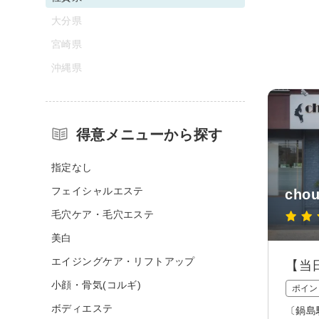
大分県
宮崎県
沖縄県
得意メニューから探す
指定なし
フェイシャルエステ
chou
毛穴ケア・毛穴エステ
美白
エイジングケア・リフトアップ
【当
小顔・骨気(コルギ)
ポイン
ボディエステ
〔鍋島