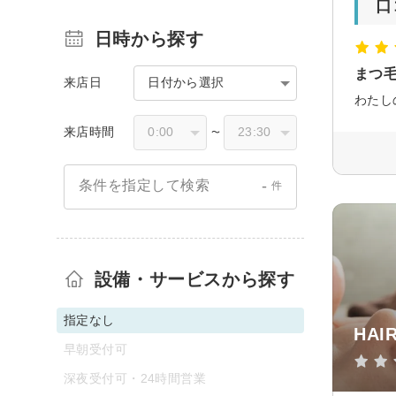
口
日時から探す
まつ
来店日
日付から選択
来店時間
〜
-
条件を指定して検索
件
設備・サービスから探す
指定なし
HAI
早朝受付可
深夜受付可・24時間営業