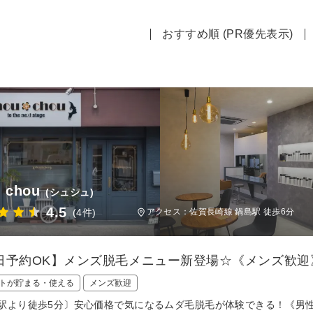
おすすめ順 (PR優先表示)
 chou
(シュシュ)
4.5
(4件)
アクセス：佐賀長崎線 鍋島駅 徒歩6分
日予約OK】メンズ脱毛メニュー新登場☆《メンズ歓迎
トが貯まる・使える
メンズ歓迎
駅より徒歩5分〕安心価格で気になるムダ毛脱毛が体験できる！《男