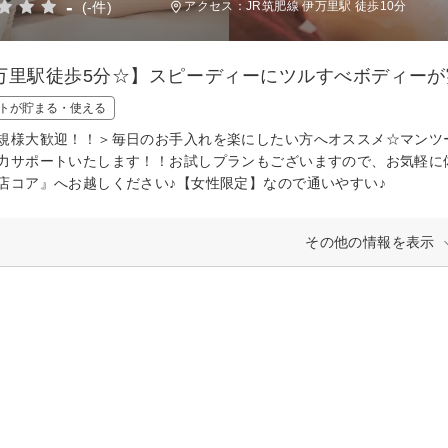
-
(-件)
アクセス：JR筑肥線 伊万里駅 徒歩10分
万里駅徒歩5分☆】スピーディーにツルすべボディーが
トが貯まる・使える
規様大歓迎！！＞毎日のお手入れを楽にしたい方へオススメ☆マンツ
力サポートいたします！！お試しプランもございますので、お気軽に
店コア』へお越しください♪【女性限定】なので通いやすい♪
その他の情報を表示