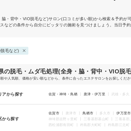
脇・背中・VIO脱毛など)
サロン(口コミが多い順)から検索＆予約が
ビスなどの条件から自分にピッタリの施術を見つけましょう。当日予約
O脱毛など)
県の脱毛・ムダ毛処理(全身・脇・背中・VIO脱
め順や人気順、価格が安い順などから、条件に合ったエステサロンをお探しくださ
リアから探す
佐賀・神埼・鳥栖
唐津・伊万里
武雄・多久
佐賀市
唐津市
鳥栖市
多久市
伊万里市
区から探す
神埼郡吉野ヶ里町
三養基郡基山町
三養基郡
西松浦郡有田町
杵島郡大町町
杵島郡江北町