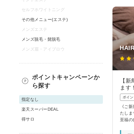
セルフホワイトニング
その他メニュー(エステ)
メンズエステ
メンズ脱毛・髭脱毛
HAI
メンズ眉・アイブロウ
ポイントキャンペーンか
【新
ら探す
ます
ポイン
指定なし
《ご新
楽天スーパーDEAL
たしま
得サロ
至福の