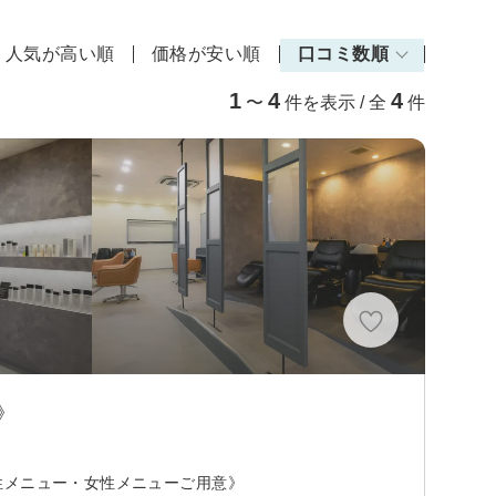
人気が高い順
価格が安い順
口コミ数順
1
4
4
〜
件を表示 / 全
件
》
性メニュー・女性メニューご用意》