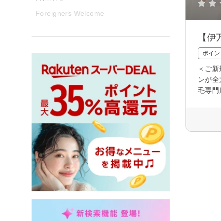
Foreigners Welcome
【伊
ポイン
＜ご新
ンが全
毛専門