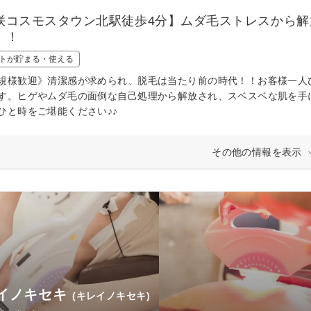
咲コスモスタウン北駅徒歩4分】ムダ毛ストレスから
！！
トが貯まる・使える
規様歓迎》清潔感が求められ、脱毛は当たり前の時代！！お客様一人
す。ヒゲやムダ毛の面倒な自己処理から解放され、スベスベな肌を手
ひと時をご堪能ください♪♪
その他の情報を表示
イノキセキ
(キレイノキセキ)