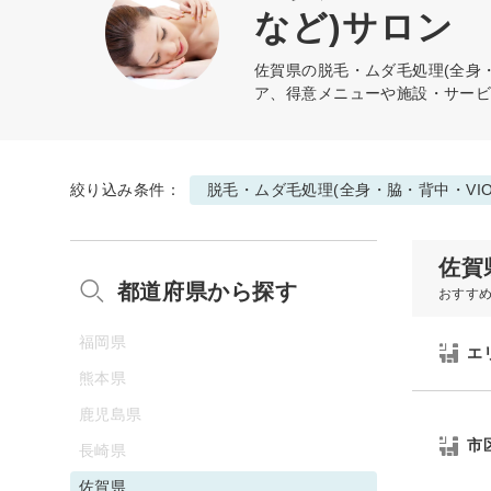
など)サロン
佐賀県の
脱毛・ムダ毛処理(全身・
ア、得意メニューや施設・サー
絞り込み条件：
脱毛・ムダ毛処理(全身・脇・背中・VI
佐賀
都道府県から探す
おすす
福岡県
エ
熊本県
鹿児島県
市
長崎県
佐賀県