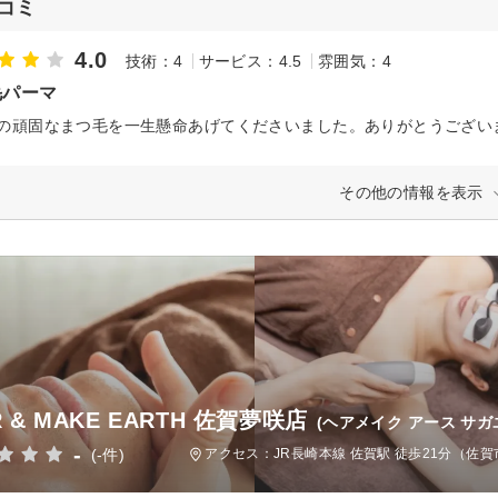
コミ
4.0
技術：4
サービス：4.5
雰囲気：4
毛パーマ
その他の情報を表示
R & MAKE EARTH 佐賀夢咲店
(ヘアメイク アース サガ
-
(-件)
アクセス：JR長崎本線 佐賀駅 徒歩21分（佐