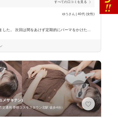
すべての口コミを見る
ゆうさん | 40代 (女性)
わたしの頑固なまつ毛を一生懸命あげてくださいました。ありがとうございました。 次回は間をあけず定期的にパーマをかけたいと思います。
ユメサキテン)
賀市交通局 夢咲コスモスタウン北駅 徒歩4分）