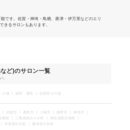
可能です。佐賀・神埼・鳥栖、唐津・伊万里などのエリ
できるサロンもあります。
毛など)のサロン一覧
い。
・小城
嬉野・鹿島
佐賀県その他
武雄市
鹿島市
小城市
嬉野市
神埼市
上峰町
三養基郡みやき町
東松浦郡玄海町
杵島郡白石町
藤津郡太良町