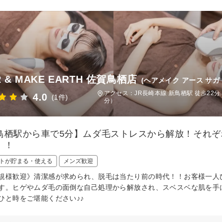
R & MAKE EARTH 佐賀鳥栖店
(ヘアメイク アース サガ
アクセス：JR長崎本線 新鳥栖駅 徒歩22
4.0
(1件)
分）
鳥栖駅から車で5分】ムダ毛ストレスから解放！それ
！！
トが貯まる・使える
メンズ歓迎
規様歓迎》清潔感が求められ、脱毛は当たり前の時代！！お客様一人
す。ヒゲやムダ毛の面倒な自己処理から解放され、スベスベな肌を手
ひと時をご堪能ください♪♪