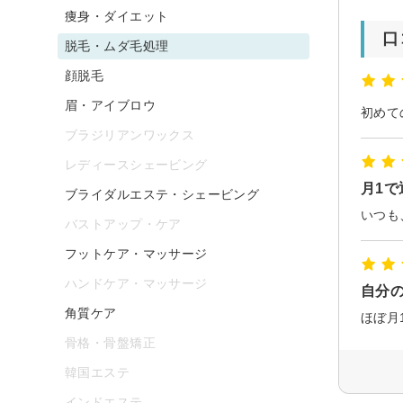
痩身・ダイエット
口
脱毛・ムダ毛処理
顔脱毛
眉・アイブロウ
初めて
ブラジリアンワックス
レディースシェービング
月1で
ブライダルエステ・シェービング
バストアップ・ケア
フットケア・マッサージ
ハンドケア・マッサージ
自分
角質ケア
骨格・骨盤矯正
韓国エステ
インドエステ