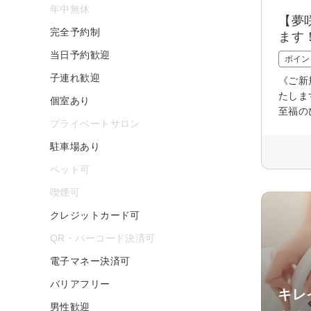
年中無休
【夢
完全予約制
ます
当日予約歓迎
ポイン
子連れ歓迎
《ご新
たしま
個室あり
至福の
プライベートサロン
駐車場あり
ペット可
喫煙可
クレジットカード可
QR・バーコード決済可
電子マネー決済可
バリアフリー
キレ
男性歓迎