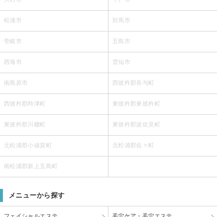
松浦市
対馬市
壱岐市
五島市
西海市
雲仙市
南島原市
西彼杵郡長与町
西彼杵郡時津町
東彼杵郡東彼杵町
東彼杵郡川棚町
東彼杵郡波佐見町
北松浦郡小値賀町
北松浦郡佐々町
南松浦郡新上五島町
メニューから探す
フェイシャルエステ
毛穴ケア・毛穴エステ