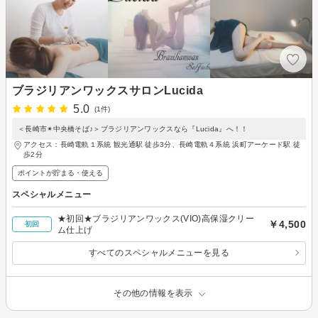
ブラジリアンワックスサロンLucida
5.0
(1件)
＜長崎市✴︎中央橋そば♪＞ブラジリアンワックスなら『Lucida』へ！！
アクセス：長崎電軌１系統 観光通駅 徒歩3分、長崎電軌４系統 浜町アーケード駅 徒
歩2分
ポイントが貯まる・使える
スペシャルメニュー
★初回★ブラジリアンワックス(VIO)高保湿クリー
￥4,500
初回
ム仕上げ
すべてのスペシャルメニューを見る
その他の情報を表示