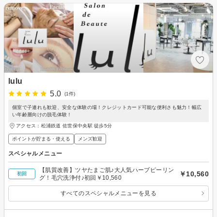
lulu
5.0
(1件)
個室で子連れも歓迎、安全な体験の場！クレジットカード可能な便利さも魅力！幅広
い年齢層向けの脱毛体験！
アクセス：松浦鉄道 佐世保中央駅 徒歩5分
ポイントが貯まる・使える
メンズ歓迎
スペシャルメニュー
【肌質改善】ツヤたまご肌♪大人気ハーブピーリン
￥10,560
初回
グ！毛穴洗浄付♪初回￥10,560
すべてのスペシャルメニューを見る