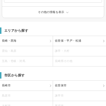
その他の情報を表示
エリアから探す
長崎・西海
佐世保・平戸・松浦
雲仙・島原
諫早・大村
五島・壱岐・対馬
長崎県その他
市区から探す
長崎市
佐世保市
島原市
諫早市
大村市
平戸市