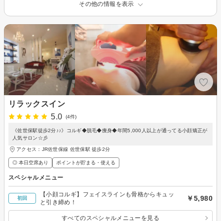
その他の情報を表示
リラックスイン
5.0
(4件)
《佐世保駅徒歩2分♪♪》コルギ◆脱毛◆痩身◆年間5,000人以上が通ってる小顔矯正が
人気サロン☆彡
アクセス：JR佐世保線 佐世保駅 徒歩2分
◎ 本日空席あり
ポイントが貯まる・使える
スペシャルメニュー
【小顔コルギ】フェイスラインも骨格からキュッ
￥5,980
初回
と引き締め！
すべてのスペシャルメニューを見る