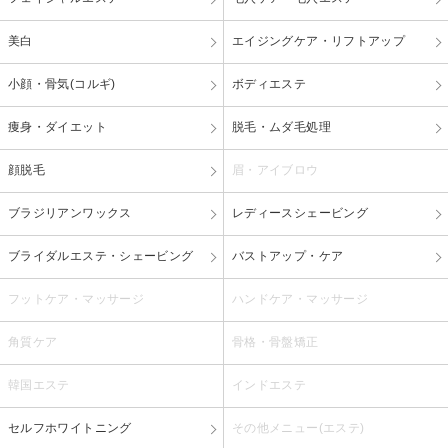
美白
エイジングケア・リフトアップ
小顔・骨気(コルギ)
ボディエステ
痩身・ダイエット
脱毛・ムダ毛処理
顔脱毛
眉・アイブロウ
ブラジリアンワックス
レディースシェービング
ブライダルエステ・シェービング
バストアップ・ケア
フットケア・マッサージ
ハンドケア・マッサージ
角質ケア
骨格・骨盤矯正
韓国エステ
インドエステ
セルフホワイトニング
その他メニュー(エステ)