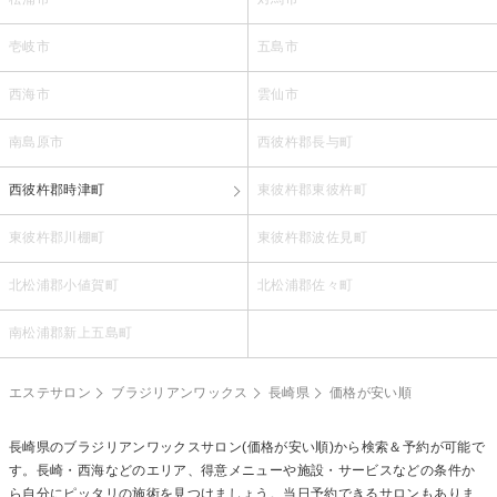
壱岐市
五島市
西海市
雲仙市
南島原市
西彼杵郡長与町
西彼杵郡時津町
東彼杵郡東彼杵町
東彼杵郡川棚町
東彼杵郡波佐見町
北松浦郡小値賀町
北松浦郡佐々町
南松浦郡新上五島町
エステサロン
ブラジリアンワックス
長崎県
価格が安い順
長崎県の
ブラジリアンワックス
サロン(価格が安い順)から検索＆予約が可能で
す。長崎・西海などのエリア、得意メニューや施設・サービスなどの条件か
ら自分にピッタリの施術を見つけましょう。当日予約できるサロンもありま