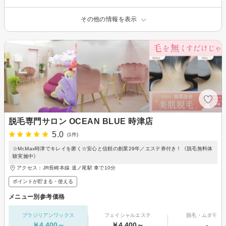
その他の情報を表示
脱毛専門サロン OCEAN BLUE 時津店
5.0
(1件)
☆Mr.Max時津でキレイを磨く☆安心と信頼の創業29年／エステ券付き！《脱毛無料体
験実施中》
アクセス：JR長崎本線 道ノ尾駅 車で10分
ポイントが貯まる・使える
メニュー別参考価格
ブラジリアンワックス
フェイシャルエステ
脱毛・ムダ毛処
￥4,400～
￥4,400～
-