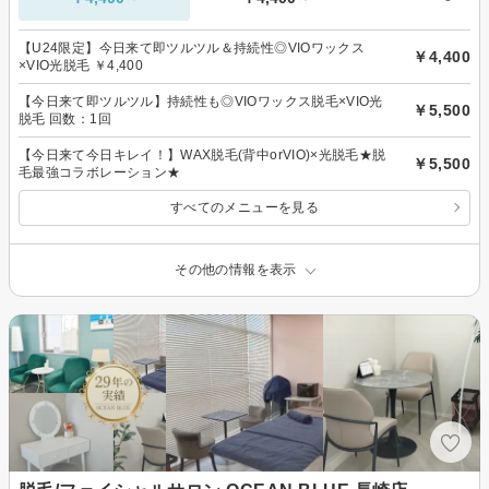
【U24限定】今日来て即ツルツル＆持続性◎VIOワックス
￥4,400
×VIO光脱毛 ￥4,400
【今日来て即ツルツル】持続性も◎VIOワックス脱毛×VIO光
￥5,500
脱毛 回数：1回
【今日来て今日キレイ！】WAX脱毛(背中orVIO)×光脱毛★脱
￥5,500
毛最強コラボレーション★
すべてのメニューを見る
その他の情報を表示