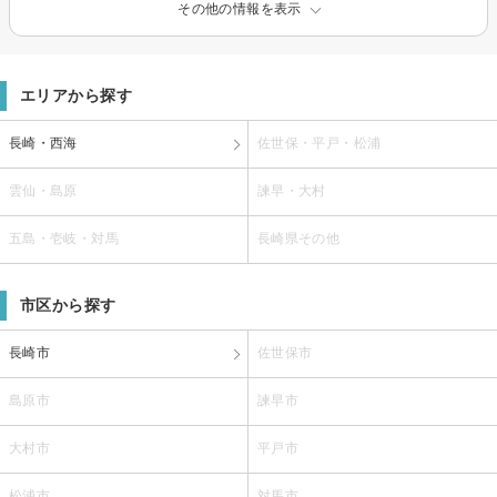
その他の情報を表示
エリアから探す
長崎・西海
佐世保・平戸・松浦
雲仙・島原
諫早・大村
五島・壱岐・対馬
長崎県その他
市区から探す
長崎市
佐世保市
島原市
諫早市
大村市
平戸市
松浦市
対馬市