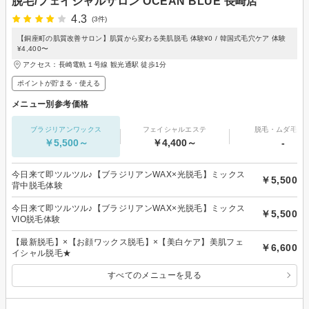
脱毛/フェイシャルサロン OCEAN BLUE 長崎店
4.3
(3件)
【銅座町の肌質改善サロン】肌質から変わる美肌脱毛 体験¥0 / 韓国式毛穴ケア 体験
¥4,400〜
アクセス：長崎電軌１号線 観光通駅 徒歩1分
ポイントが貯まる・使える
メニュー別参考価格
ブラジリアンワックス
フェイシャルエステ
脱毛・ムダ毛処
￥5,500～
￥4,400～
-
今日来て即ツルツル♪【ブラジリアンWAX×光脱毛】ミックス
￥5,500
背中脱毛体験
今日来て即ツルツル♪【ブラジリアンWAX×光脱毛】ミックス
￥5,500
VIO脱毛体験
【最新脱毛】×【お顔ワックス脱毛】×【美白ケア】美肌フェ
￥6,600
イシャル脱毛★
すべてのメニューを見る