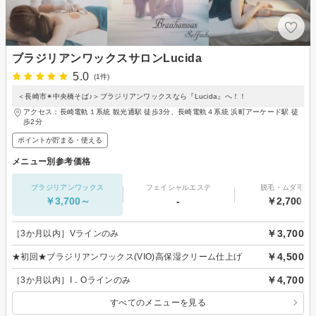
ブラジリアンワックスサロンLucida
5.0
(1件)
＜長崎市✴︎中央橋そば♪＞ブラジリアンワックスなら『Lucida』へ！！
アクセス：長崎電軌１系統 観光通駅 徒歩3分、長崎電軌４系統 浜町アーケード駅 徒
歩2分
ポイントが貯まる・使える
メニュー別参考価格
ブラジリアンワックス
フェイシャルエステ
脱毛・ムダ毛処
￥3,700～
-
￥2,700～
￥3,700
［3か月以内］Vラインのみ
￥4,500
★初回★ブラジリアンワックス(VIO)高保湿クリーム仕上げ
￥4,700
［3か月以内］I．Oラインのみ
すべてのメニューを見る