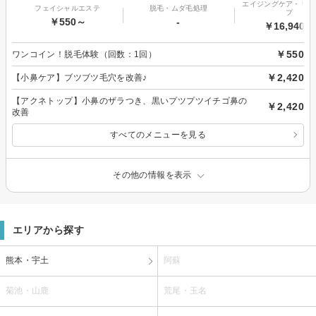
エイジングケア・リフ
フェイシャルエステ
脱毛・ムダ毛処理
プ
￥550～
-
￥16,940～
￥550
ワンコイン！脱毛体験（回数：1回）
￥2,420
【小鼻ケア】ブツブツ毛穴を改善♪
【アクネトップ】小鼻のザラつき、黒いプツプツイチゴ鼻の
￥2,420
改善
すべてのメニューを見る
その他の情報を表示
エリアから探す
熊本・宇土
阿蘇
菊池・山鹿
荒尾・玉名