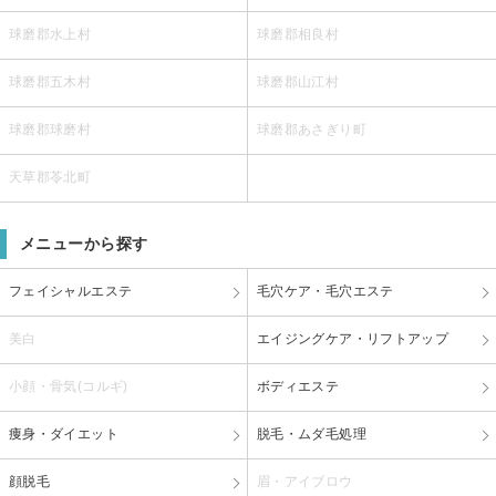
球磨郡水上村
球磨郡相良村
球磨郡五木村
球磨郡山江村
球磨郡球磨村
球磨郡あさぎり町
天草郡苓北町
メニューから探す
フェイシャルエステ
毛穴ケア・毛穴エステ
美白
エイジングケア・リフトアップ
小顔・骨気(コルギ)
ボディエステ
痩身・ダイエット
脱毛・ムダ毛処理
顔脱毛
眉・アイブロウ