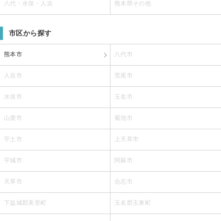
八代・水俣・人吉
熊本県その他
市区から探す
熊本市
八代市
人吉市
荒尾市
水俣市
玉名市
山鹿市
菊池市
宇土市
上天草市
宇城市
阿蘇市
天草市
合志市
下益城郡美里町
玉名郡玉東町