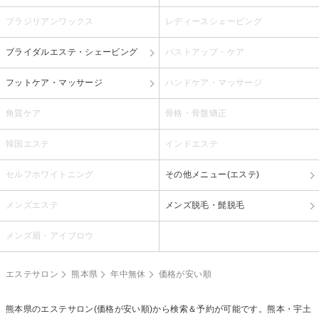
ブラジリアンワックス
レディースシェービング
ブライダルエステ・シェービング
バストアップ・ケア
フットケア・マッサージ
ハンドケア・マッサージ
角質ケア
骨格・骨盤矯正
韓国エステ
インドエステ
セルフホワイトニング
その他メニュー(エステ)
メンズエステ
メンズ脱毛・髭脱毛
メンズ眉・アイブロウ
エステサロン
熊本県
年中無休
価格が安い順
熊本県のエステサロン(価格が安い順)から検索＆予約が可能です。熊本・宇土