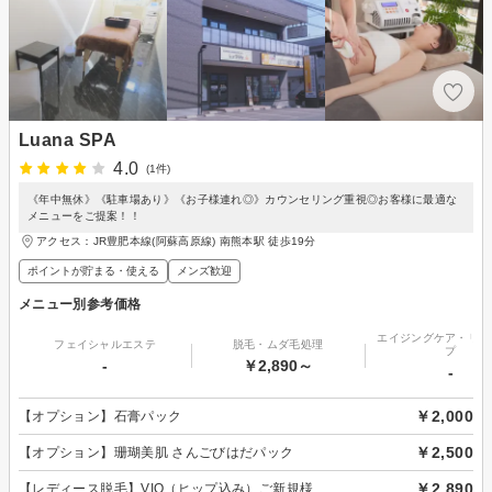
Luana SPA
4.0
(1件)
《年中無休》《駐車場あり》《お子様連れ◎》カウンセリング重視◎お客様に最適な
メニューをご提案！！
アクセス：JR豊肥本線(阿蘇高原線) 南熊本駅 徒歩19分
ポイントが貯まる・使える
メンズ歓迎
メニュー別参考価格
エイジングケア・リフ
フェイシャルエステ
脱毛・ムダ毛処理
プ
-
￥2,890～
-
￥2,000
【オプション】石膏パック
￥2,500
【オプション】珊瑚美肌 さんごびはだパック
￥2,890
【レディース脱毛】VIO（ヒップ込み）ご新規様