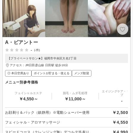
A・ビアントー
-
(-件)
【プライベートサロン★】福岡市中央区大名2丁目
アクセス：JR日田彦山線 日田駅 徒歩16分
◎ 本日空席あり
ポイントが貯まる・使える
メンズ歓迎
メニュー別参考価格
エイジングケア・リフ
フェイシャルエステ
脱毛・ムダ毛処理
プ
￥4,550～
￥11,000～
-
￥2,500
お顔剃り＆パック（鎮静用）※電動シェーバー使用
￥4,550
フェィシャル・アロママッサージ
￥4,990
スピードコース（クレンジング無）デコルテ迄有り。