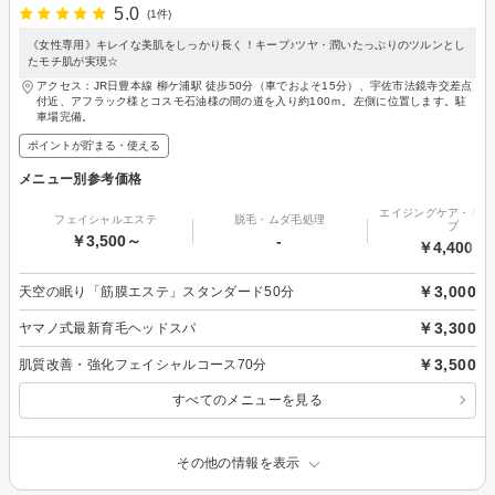
5.0
(1件)
《女性専用》キレイな美肌をしっかり長く！キープ♪ツヤ・潤いたっぷりのツルンとし
たモチ肌が実現☆
アクセス：JR日豊本線 柳ケ浦駅 徒歩50分（車でおよそ15分）、宇佐市法鏡寺交差点
付近、アフラック様とコスモ石油様の間の道を入り約100ｍ。左側に位置します。駐
車場完備。
ポイントが貯まる・使える
メニュー別参考価格
エイジングケア・リフ
フェイシャルエステ
脱毛・ムダ毛処理
プ
￥3,500～
-
￥4,400～
￥3,000
天空の眠り「筋膜エステ」スタンダード50分
￥3,300
ヤマノ式最新育毛ヘッドスパ
￥3,500
肌質改善・強化フェイシャルコース70分
すべてのメニューを見る
その他の情報を表示