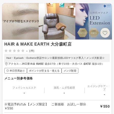
HAIR & MAKE EARTH 大分森町店
-
(-件)
Hair・Eyelash・Esthetic併設サロン☆最新技術LEDマツエク導入！メンズ大歓迎☆
アクセス：JR日豊本線 鶴崎駅 徒歩37分（車で10分・大分バス 森町駅 徒歩1分）
◎ 本日空席あり
ポイントが貯まる・使える
メンズ歓迎
メニュー別参考価格
エイジングケア・リフ
フェイシャルエステ
脱毛・ムダ毛処理
プ
-
-
-
※電話予約のみ【メンズ限定】 ご新規様 お試し一部分
￥550
￥550