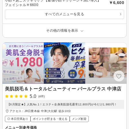
小顔＋あごスッキリケア【最強小顔マッサージ＋潤い導入】
￥6,600
フェイシャル￥6600
すべてのメニューを見る
その他の情報を表示
美肌脱毛＆トータルビューティー パールプラス 中津店
5.0
(4件)
【6月限定★】人気No.1！エステ＋全身美肌脱毛通常12,800円が今だけ1,980円！
アクセス：JR日豊本線 中津(大分)駅 徒歩10分
◎ 本日空席あり
ポイントが貯まる・使える
メンズ歓迎
メニュー別参考価格