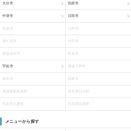
大分市
別府市
中津市
日田市
佐伯市
臼杵市
津久見市
竹田市
豊後高田市
杵築市
宇佐市
豊後大野市
由布市
国東市
東国東郡姫島村
速見郡日出町
玖珠郡九重町
玖珠郡玖珠町
メニューから探す