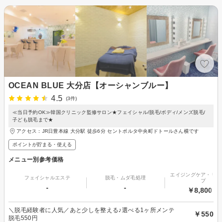
OCEAN BLUE 大分店【オーシャンブルー】
4.5
(3件)
≪当日予約OK≫韓国クリニック監修サロン★フェイシャル/脱毛/ボディ/メンズ脱毛/
子ども脱毛まで★
アクセス：JR日豊本線 大分駅 徒歩6分 セントポルタ中央町ドトールさん横です
ポイントが貯まる・使える
メニュー別参考価格
エイジングケア・リフ
フェイシャルエステ
脱毛・ムダ毛処理
プ
-
-
￥8,800～
＼脱毛経験者に人気／あと少しを整える♪選べる1ヶ所メンテ
￥550
脱毛550円