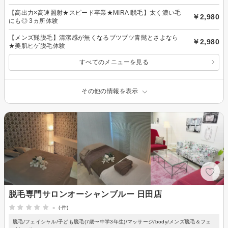
【高出力×高速照射★スピード卒業★MIRAI脱毛】太く濃い毛
￥2,980
にも◎ 3ヵ所体験
【メンズ髭脱毛】清潔感が無くなるブツブツ青髭とさよなら
￥2,980
★美肌ヒゲ脱毛体験
すべてのメニューを見る
その他の情報を表示
脱毛専門サロンオーシャンブルー 日田店
-
(-件)
脱毛/フェイシャル/子ども脱毛(7歳〜中学3年生)/マッサージ/body/メンズ脱毛＆フェ