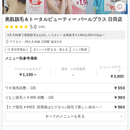
美肌脱毛＆トータルビューティー パールプラス 日田店
5.0
(1件)
3月大特価で美肌脱毛をお試しください！全身脱毛￥1980お顔VIO込み！
アクセス：JR久大本線 日田駅 徒歩3分
◎ 本日空席あり
ポイントが貯まる・使える
メンズ歓迎
メニュー別参考価格
エイジングケア・リフ
フェイシャルエステ
脱毛・ムダ毛処理
プ
￥1,100～
-
￥3,800～
￥550
ワキ脱毛回数：1回
￥980
うなじ脱毛☆￥980 回数：1回
￥980
【ヒゲ脱毛￥980】清潔感はヒゲから♪脱毛で新しい自分へ！
すべてのメニューを見る