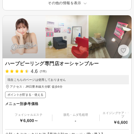
その他の情報を表示
ハーブピーリング専門店オーシャンブルー
4.6
(7件)
現在こちらのページは使用しておりません
アクセス：JR日豊本線大分駅 徒歩6分
ポイントが貯まる・使える
メニュー別参考価格
エイジングケア・リフ
フェイシャルエステ
脱毛・ムダ毛処理
プ
￥6,600～
-
￥6,600～