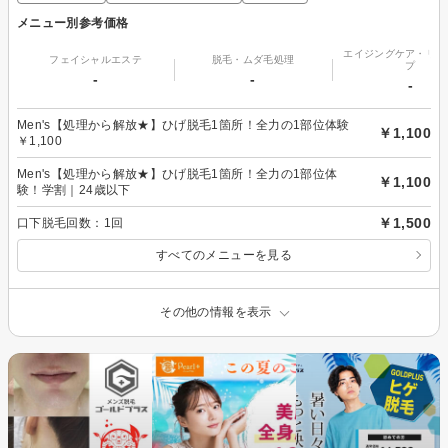
メニュー別参考価格
エイジングケア・リフ
フェイシャルエステ
脱毛・ムダ毛処理
プ
-
-
-
Men's【処理から解放★】ひげ脱毛1箇所！全力の1部位体験
￥1,100
￥1,100
Men's【処理から解放★】ひげ脱毛1箇所！全力の1部位体
￥1,100
験！学割｜24歳以下
￥1,500
口下脱毛回数：1回
すべてのメニューを見る
その他の情報を表示