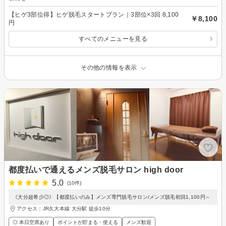
【ヒゲ3部位得】ヒゲ脱毛スタートプラン｜3部位×3回 8,100
￥8,100
円
すべてのメニューを見る
その他の情報を表示
都度払いで通えるメンズ脱毛サロン high door
5.0
(10件)
《大分超希少◎》【都度払いのみ】メンズ専門脱毛サロン/メンズ脱毛初回1,100円～
アクセス：JR久大本線 大分駅 徒歩10分
◎ 本日空席あり
ポイントが貯まる・使える
メンズ歓迎