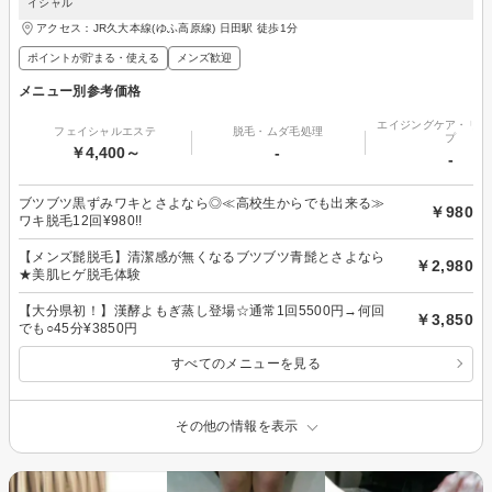
イシャル
アクセス：JR久大本線(ゆふ高原線) 日田駅 徒歩1分
ポイントが貯まる・使える
メンズ歓迎
メニュー別参考価格
エイジングケア・リフ
フェイシャルエステ
脱毛・ムダ毛処理
プ
￥4,400～
-
-
ブツブツ黒ずみワキとさよなら◎≪高校生からでも出来る≫
￥980
ワキ脱毛12回¥980!!
【メンズ髭脱毛】清潔感が無くなるブツブツ青髭とさよなら
￥2,980
★美肌ヒゲ脱毛体験
【大分県初！】漢酵よもぎ蒸し登場☆通常1回5500円→何回
￥3,850
でも○45分¥3850円
すべてのメニューを見る
その他の情報を表示