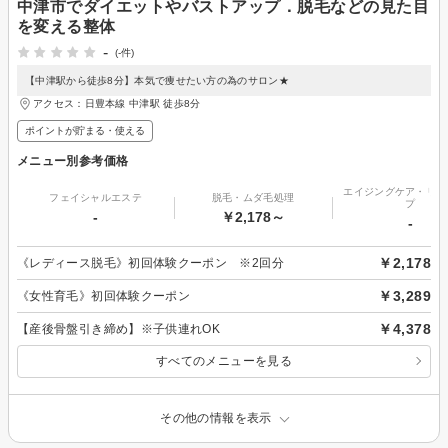
中津市でダイエットやバストアップ．脱毛などの見た目
を変える整体
-
(-件)
【中津駅から徒歩8分】本気で痩せたい方の為のサロン★
アクセス：日豊本線 中津駅 徒歩8分
ポイントが貯まる・使える
メニュー別参考価格
エイジングケア・リフ
フェイシャルエステ
脱毛・ムダ毛処理
プ
-
￥2,178～
-
￥2,178
《レディース脱毛》初回体験クーポン ※2回分
￥3,289
《女性育毛》初回体験クーポン
￥4,378
【産後骨盤引き締め】※子供連れOK
すべてのメニューを見る
その他の情報を表示