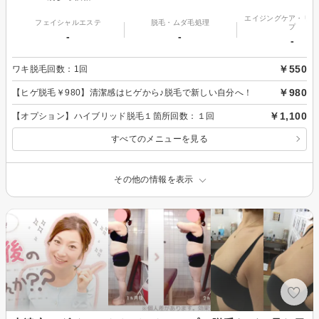
エイジングケア・リフ
フェイシャルエステ
脱毛・ムダ毛処理
プ
-
-
-
￥550
ワキ脱毛回数：1回
￥980
【ヒゲ脱毛￥980】清潔感はヒゲから♪脱毛で新しい自分へ！
￥1,100
【オプション】ハイブリッド脱毛１箇所回数：１回
すべてのメニューを見る
その他の情報を表示