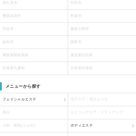
津久見市
竹田市
豊後高田市
杵築市
宇佐市
豊後大野市
由布市
国東市
東国東郡姫島村
速見郡日出町
玖珠郡九重町
玖珠郡玖珠町
メニューから探す
フェイシャルエステ
毛穴ケア・毛穴エステ
美白
エイジングケア・リフトアップ
小顔・骨気(コルギ)
ボディエステ