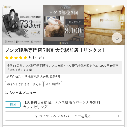
メンズ脱毛専門店RINX 大分駅前店【リンクス】
5.0
(1件)
全国88店舗メンズ脱毛専門店リンクス★顔・ヒゲ脱毛全体初回おためし900円★個室
完備/21時まで営業
アクセス：JR日豊本線 大分駅 徒歩8分
ポイントが貯まる・使える
メンズ歓迎
スペシャルメニュー
【脱毛初心者歓迎】メンズ脱毛☆パーソナル無料
-
初回
カウンセリング
すべてのスペシャルメニューを見る