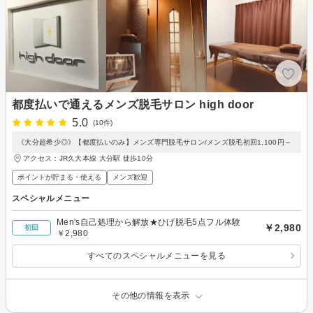
都度払いで通えるメンズ脱毛サロン high door
5.0
(10件)
《大分超希少◎》【都度払いのみ】メンズ専門脱毛サロン/メンズ脱毛初回1,100円～
アクセス：JR久大本線 大分駅 徒歩10分
ポイントが貯まる・使える
メンズ歓迎
スペシャルメニュー
Men's自己処理から解放★ひげ脱毛5点フル体験
￥2,980
初回
￥2,980
すべてのスペシャルメニューを見る
その他の情報を表示