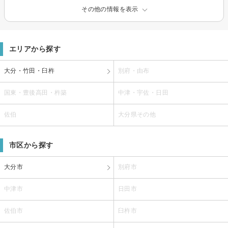
その他の情報を表示
エリアから探す
大分・竹田・臼杵
別府・由布
国東・豊後高田・杵築
中津・宇佐・日田
佐伯
大分県その他
市区から探す
大分市
別府市
中津市
日田市
佐伯市
臼杵市