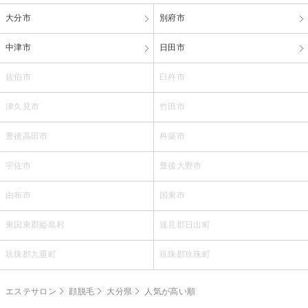
大分市
別府市
中津市
日田市
佐伯市
臼杵市
津久見市
竹田市
豊後高田市
杵築市
宇佐市
豊後大野市
由布市
国東市
東国東郡姫島村
速見郡日出町
玖珠郡九重町
玖珠郡玖珠町
エステサロン
顔脱毛
大分県
人気が高い順