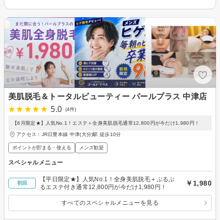
美肌脱毛＆トータルビューティー パールプラス 中津店
5.0
(4件)
【6月限定★】人気No.1！エステ＋全身美肌脱毛通常12,800円が今だけ1,980円！
アクセス：JR日豊本線 中津(大分)駅 徒歩10分
ポイントが貯まる・使える
メンズ歓迎
スペシャルメニュー
【平日限定★】人気No.1！全身美肌脱毛＋ぷるぷ
￥1,980
初回
るエステ付き通常12,800円が今だけ1,980円！
すべてのスペシャルメニューを見る