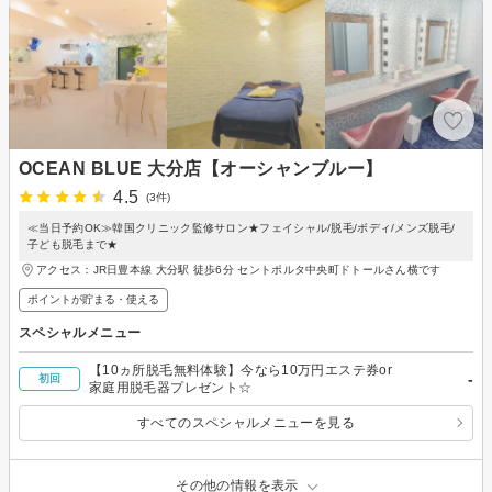
OCEAN BLUE 大分店【オーシャンブルー】
4.5
(3件)
≪当日予約OK≫韓国クリニック監修サロン★フェイシャル/脱毛/ボディ/メンズ脱毛/
子ども脱毛まで★
アクセス：JR日豊本線 大分駅 徒歩6分 セントポルタ中央町ドトールさん横です
ポイントが貯まる・使える
スペシャルメニュー
【10ヵ所脱毛無料体験】今なら10万円エステ券or
-
初回
家庭用脱毛器プレゼント☆
すべてのスペシャルメニューを見る
その他の情報を表示