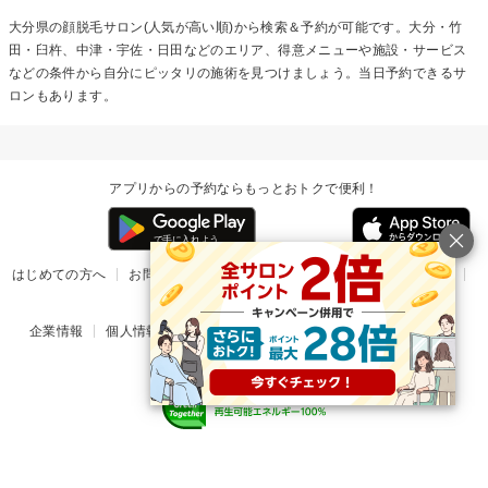
大分県の
顔脱毛
サロン(人気が高い順)から検索＆予約が可能です。大分・竹
田・臼杵、中津・宇佐・日田などのエリア、得意メニューや施設・サービス
などの条件から自分にピッタリの施術を見つけましょう。当日予約できるサ
ロンもあります。
アプリからの予約ならもっとおトクで便利！
はじめての方へ
お問い合わせ
ヘルプ
リリース情報
利用規約
掲載ご希望のサロン様
企業情報
個人情報保護方針
楽天のサービス一覧
アプリ一覧
© Rakuten Group, Inc.