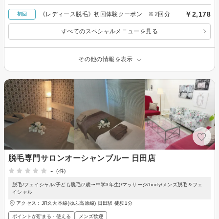
￥2,178
《レディース脱毛》初回体験クーポン ※2回分
初回
すべてのスペシャルメニューを見る
その他の情報を表示
脱毛専門サロンオーシャンブルー 日田店
-
(-件)
脱毛/フェイシャル/子ども脱毛(7歳〜中学3年生)/マッサージ/body/メンズ脱毛＆フェ
イシャル
アクセス：JR久大本線(ゆふ高原線) 日田駅 徒歩1分
ポイントが貯まる・使える
メンズ歓迎