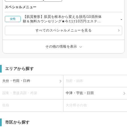
スペシャルメニュー
【肌質整形】肌質を根本から変える脱毛/10箇所体
-
女性
験＆無料カウンセリング★今だけ10万円エステ券
付★
すべてのスペシャルメニューを見る
その他の情報を表示
エリアから探す
大分・竹田・臼杵
別府・由布
国東・豊後高田・杵築
中津・宇佐・日田
佐伯
大分県その他
市区から探す