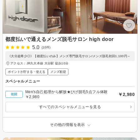
都度払いで通えるメンズ脱毛サロン high door
5.0
(10件)
《大分超希少◎》【都度払いのみ】メンズ専門脱毛サロン/メンズ脱毛初回1,100円～
アクセス：JR久大本線 大分駅 徒歩10分
ポイントが貯まる・使える
メンズ歓迎
スペシャルメニュー
Men's自己処理から解放★ひげ脱毛5点フル体験
￥2,980
初回
￥2,980
すべてのスペシャルメニューを見る
その他の情報を表示