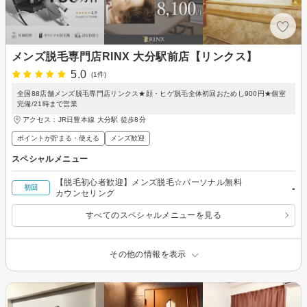
メンズ脱毛専門店RINX 大分駅前店【リンクス】
5.0
(1件)
全国88店舗メンズ脱毛専門店リンクス★顔・ヒゲ脱毛全体初回おためし900円★個室
完備/21時まで営業
アクセス：JR日豊本線 大分駅 徒歩8分
ポイントが貯まる・使える
メンズ歓迎
スペシャルメニュー
【脱毛初心者歓迎】メンズ脱毛☆パーソナル無料
-
初回
カウンセリング
すべてのスペシャルメニューを見る
その他の情報を表示