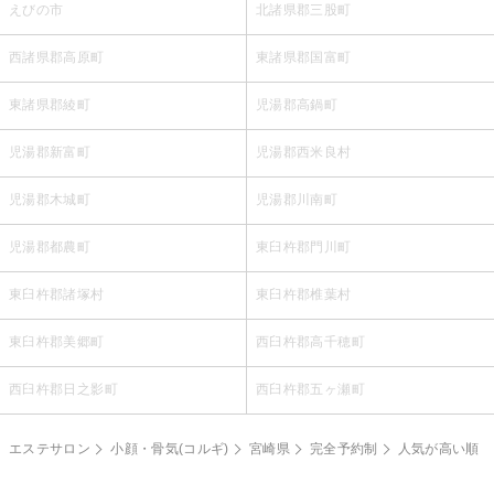
えびの市
北諸県郡三股町
西諸県郡高原町
東諸県郡国富町
東諸県郡綾町
児湯郡高鍋町
児湯郡新富町
児湯郡西米良村
児湯郡木城町
児湯郡川南町
児湯郡都農町
東臼杵郡門川町
東臼杵郡諸塚村
東臼杵郡椎葉村
東臼杵郡美郷町
西臼杵郡高千穂町
西臼杵郡日之影町
西臼杵郡五ヶ瀬町
エステサロン
小顔・骨気(コルギ)
宮崎県
完全予約制
人気が高い順