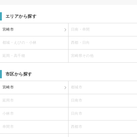
エリアから探す
宮崎市
日南・串間
都城・えびの・小林
西都・日向
延岡・高千穂
宮崎県その他
市区から探す
宮崎市
都城市
延岡市
日南市
小林市
日向市
串間市
西都市