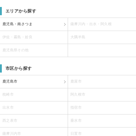
エリアから探す
鹿児島・南さつま
薩摩川内・出水・阿久根
伊佐・霧島・姶良
大隅半島
鹿児島県その他
市区から探す
鹿児島市
鹿屋市
枕崎市
阿久根市
出水市
指宿市
西之表市
垂水市
薩摩川内市
日置市