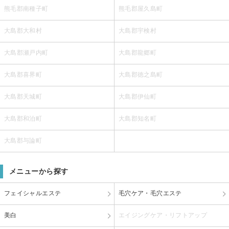
熊毛郡南種子町
熊毛郡屋久島町
大島郡大和村
大島郡宇検村
大島郡瀬戸内町
大島郡龍郷町
大島郡喜界町
大島郡徳之島町
大島郡天城町
大島郡伊仙町
大島郡和泊町
大島郡知名町
大島郡与論町
メニューから探す
フェイシャルエステ
毛穴ケア・毛穴エステ
美白
エイジングケア・リフトアップ