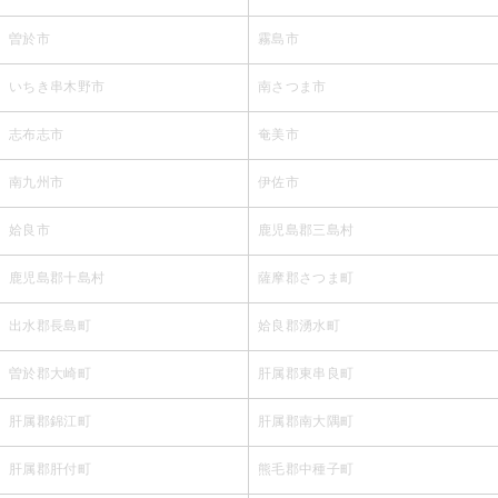
曽於市
霧島市
いちき串木野市
南さつま市
志布志市
奄美市
南九州市
伊佐市
姶良市
鹿児島郡三島村
鹿児島郡十島村
薩摩郡さつま町
出水郡長島町
姶良郡湧水町
曽於郡大崎町
肝属郡東串良町
肝属郡錦江町
肝属郡南大隅町
肝属郡肝付町
熊毛郡中種子町