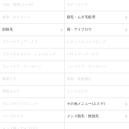
小顔・骨気(コルギ)
ボディエステ
痩身・ダイエット
脱毛・ムダ毛処理
顔脱毛
眉・アイブロウ
ブラジリアンワックス
レディースシェービング
ブライダルエステ・シェービング
バストアップ・ケア
フットケア・マッサージ
ハンドケア・マッサージ
角質ケア
骨格・骨盤矯正
韓国エステ
インドエステ
セルフホワイトニング
その他メニュー(エステ)
メンズエステ
メンズ脱毛・髭脱毛
メンズ眉・アイブロウ