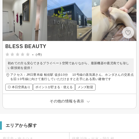
BLESS BEAUTY
-
(-件)
初めての方も安心できるプライベート空間でありながら、最新機器や鹿児島でも珍し
い新技術を提供！
アクセス：JR日豊本線 帖佐駅 徒歩10分 10号線の蒸気屋さん、ホンダさんの交差点
を旧１0号線に向けて進行していただけますと左手にある黒い建物です
◎ 本日空席あり
ポイントが貯まる・使える
メンズ歓迎
その他の情報を表示
エリアから探す
鹿児島・南さつま
薩摩川内・出水・阿久根