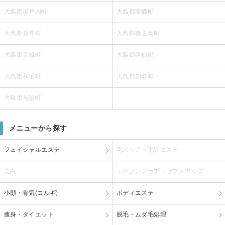
大島郡瀬戸内町
大島郡龍郷町
大島郡喜界町
大島郡徳之島町
大島郡天城町
大島郡伊仙町
大島郡和泊町
大島郡知名町
大島郡与論町
メニューから探す
フェイシャルエステ
毛穴ケア・毛穴エステ
美白
エイジングケア・リフトアップ
小顔・骨気(コルギ)
ボディエステ
痩身・ダイエット
脱毛・ムダ毛処理