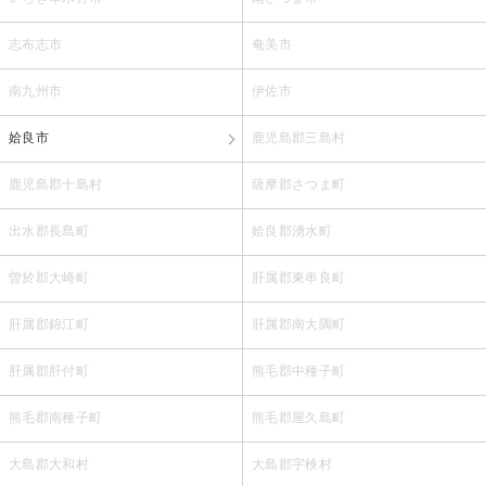
志布志市
奄美市
南九州市
伊佐市
姶良市
鹿児島郡三島村
鹿児島郡十島村
薩摩郡さつま町
出水郡長島町
姶良郡湧水町
曽於郡大崎町
肝属郡東串良町
肝属郡錦江町
肝属郡南大隅町
肝属郡肝付町
熊毛郡中種子町
熊毛郡南種子町
熊毛郡屋久島町
大島郡大和村
大島郡宇検村