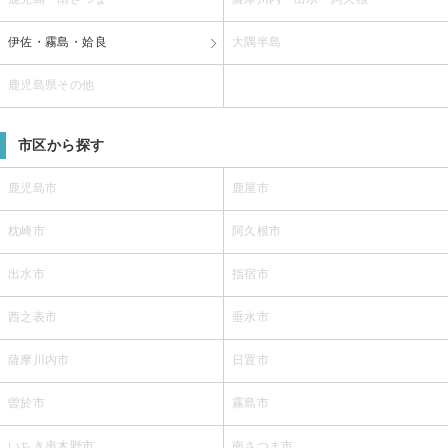
伊佐・霧島・姶良
大隅半島
鹿児島県その他
市区から探す
鹿児島市
鹿屋市
枕崎市
阿久根市
出水市
指宿市
西之表市
垂水市
薩摩川内市
日置市
曽於市
霧島市
いちき串木野市
南さつま市