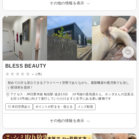
その他の情報を表示
BLESS BEAUTY
-
(-件)
初めての方も安心できるプライベート空間でありながら、最新機器や鹿児島でも珍し
い新技術を提供！
アクセス：JR日豊本線 帖佐駅 徒歩10分 10号線の蒸気屋さん、ホンダさんの交差点
を旧１0号線に向けて進行していただけますと左手にある黒い建物です
◎ 本日空席あり
ポイントが貯まる・使える
メンズ歓迎
その他の情報を表示