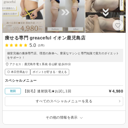
痩せる専門 greaceful イオン鹿児島店
5.0
(1件)
個室完備の痩身専門店、理想の身体へ。豊富なマシンと専門知識で貴方のダイエット
をサポート！
アクセス：鹿児島市電１系統 谷山駅 徒歩20分
◎ 本日空席あり
ポイントが貯まる・使える
スペシャルメニュー
￥4,980
【脱毛】連射脱毛★お試し1回
初回
すべてのスペシャルメニューを見る
その他の情報を表示