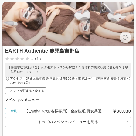
EARTH Authentic 鹿児島吉野店
-
(-件)
【養護学校前徒歩1分】ムダ毛ストレスから解放！それぞれの肌の状態に合わせて丁寧
に脱毛いたします！！
アクセス：JR鹿児島本線 鹿児島駅 徒歩102分（車で19分）（南国交通 養護学校前バ
ス停 徒歩1分）
ポイントが貯まる・使える
スペシャルメニュー
￥30,030
【ご契約中のお客様専用】 全身脱毛 男女共通
全員
すべてのスペシャルメニューを見る