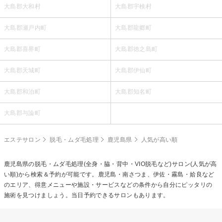
大島郡大和村
大島郡宇検村
大島郡瀬戸内町
大島郡龍郷町
大島郡喜界町
大島郡徳之島町
大島郡天城町
大島郡伊仙町
大島郡和泊町
大島郡知名町
大島郡与論町
エステサロン
脱毛・ムダ毛処理
鹿児島県
人気が高い順
鹿児島県の
脱毛・ムダ毛処理(全身・脇・背中・VIO脱毛など)
サロン(人気が高
い順)から検索＆予約が可能です。鹿児島・南さつま、伊佐・霧島・姶良など
のエリア、得意メニューや施設・サービスなどの条件から自分にピッタリの
施術を見つけましょう。当日予約できるサロンもあります。