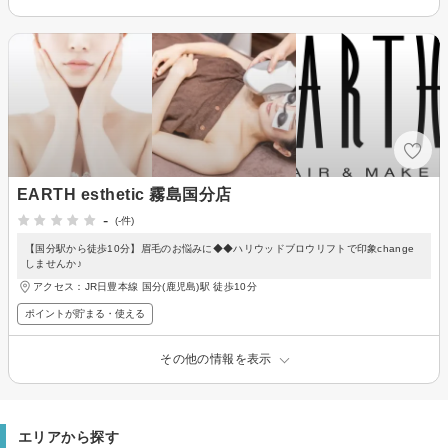
EARTH esthetic 霧島国分店
-
(-件)
【国分駅から徒歩10分】眉毛のお悩みに◆◆ハリウッドブロウリフトで印象change
しませんか♪
アクセス：JR日豊本線 国分(鹿児島)駅 徒歩10分
ポイントが貯まる・使える
その他の情報を表示
エリアから探す