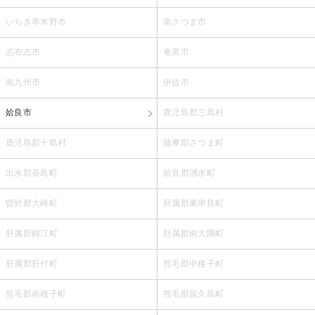
いちき串木野市
南さつま市
志布志市
奄美市
南九州市
伊佐市
姶良市
鹿児島郡三島村
鹿児島郡十島村
薩摩郡さつま町
出水郡長島町
姶良郡湧水町
曽於郡大崎町
肝属郡東串良町
肝属郡錦江町
肝属郡南大隅町
肝属郡肝付町
熊毛郡中種子町
熊毛郡南種子町
熊毛郡屋久島町