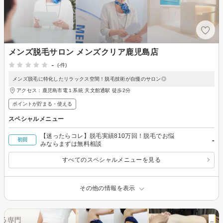
メンズ脱毛サロン メンズクリア鹿児島店
-
(-件)
メンズ脱毛に特化したリラックス空間！脱毛技術が自慢のサロン◎
アクセス：鹿児島市電１系統 天文館通駅 徒歩2分
ポイントが貯まる・使える
スペシャルメニュー
【迷ったらコレ】脱毛実績810万回！脱毛でお悩
-
初回
みならまずは無料相談
すべてのスペシャルメニューを見る
その他の情報を表示