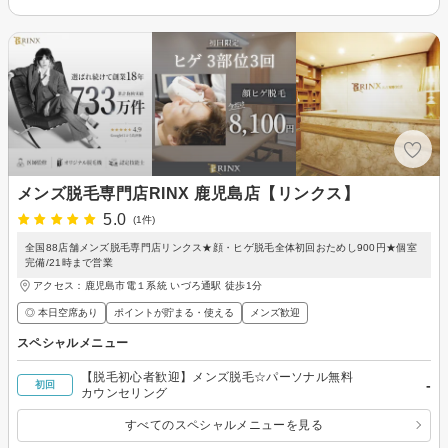
メンズ脱毛専門店RINX 鹿児島店【リンクス】
5.0
(1件)
全国88店舗メンズ脱毛専門店リンクス★顔・ヒゲ脱毛全体初回おためし900円★個室
完備/21時まで営業
アクセス：鹿児島市電１系統 いづろ通駅 徒歩1分
◎ 本日空席あり
ポイントが貯まる・使える
メンズ歓迎
スペシャルメニュー
【脱毛初心者歓迎】メンズ脱毛☆パーソナル無料
-
初回
カウンセリング
すべてのスペシャルメニューを見る