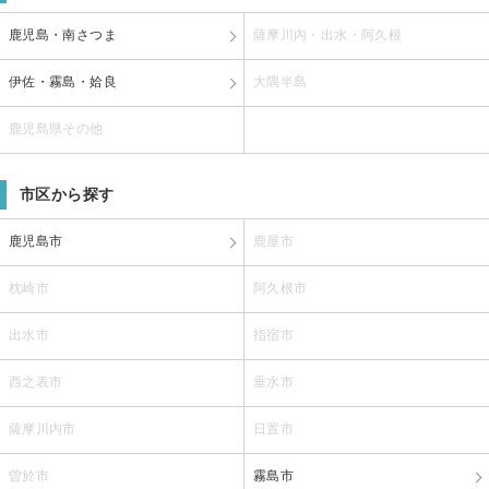
鹿児島・南さつま
薩摩川内・出水・阿久根
伊佐・霧島・姶良
大隅半島
鹿児島県その他
市区から探す
鹿児島市
鹿屋市
枕崎市
阿久根市
出水市
指宿市
西之表市
垂水市
薩摩川内市
日置市
曽於市
霧島市