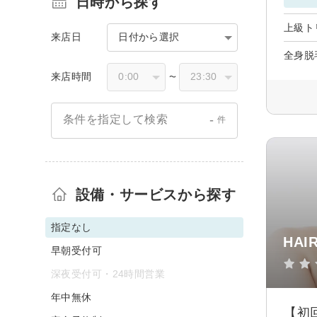
日時から探す
上級ト
来店日
日付から選択
全身脱
来店時間
〜
-
条件を指定して検索
件
設備・サービスから探す
指定なし
HAI
早朝受付可
深夜受付可・24時間営業
年中無休
【初