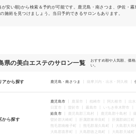
格が安い順)から検索＆予約が可能です。鹿児島・南さつま、伊佐・
リの施術を見つけましょう。当日予約できるサロンもあります。
おすすめ順や人気順、価格
島県の美白エステのサロン一覧
い。
リアから探す
鹿児島・南さつま
薩摩川内・出水・阿久根
鹿児島市
鹿屋市
枕崎市
阿久根市
出水
日置市
曽於市
霧島市
いちき串木野市
姶良市
鹿児島郡三島村
鹿児島郡十島村
区から探す
曽於郡大崎町
肝属郡東串良町
肝属郡錦江町
熊毛郡南種子町
熊毛郡屋久島町
大島郡大和
大島郡喜界町
大島郡徳之島町
大島郡天城町