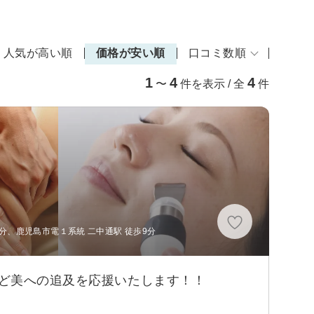
人気が高い順
価格が安い順
口コミ数順
1
4
4
〜
件を表示 / 全
件
分、鹿児島市電１系統 二中通駅 徒歩9分
ど美への追及を応援いたします！！