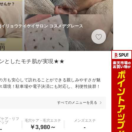
(イリョウテイケイサロン コスメデグレース
ンとしたモチ肌が実現★★
の方も安心して訪れることができる親しみやすさが魅
ス環境！駐車場や電子決済にも対応し、利便性抜群！
すべてのメニューを見る
グケア・リフ
毛穴ケア・毛穴エステ
メンズエステ
アップ
￥3,980～
-
-