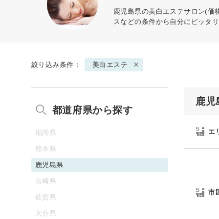
鹿児島県の
美白エステ
サロン(価
スなどの条件から自分にピッタ
絞り込み条件：
美白エステ
鹿児
都道府県から探す
エ
福岡県
熊本県
鹿児島県
長崎県
市
佐賀県
大分県