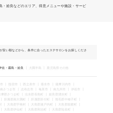
霧島・姶良などのエリア、得意メニューや施設・サービ
が安い順などから、条件に合ったエステサロンをお探しくださ
伊佐・霧島・姶良
大隅半島
鹿児島県その他
市
指宿市
西之表市
垂水市
薩摩川内市
南さつま市
志布志市
奄美市
南九州市
伊佐市
薩摩郡さつま町
出水郡長島町
姶良郡湧水町
肝属郡南大隅町
肝属郡肝付町
熊毛郡中種子町
村
大島郡宇検村
大島郡瀬戸内町
大島郡龍郷町
大島郡伊仙町
大島郡和泊町
大島郡知名町