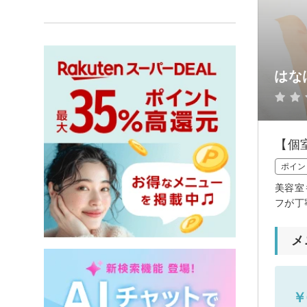
はな
【個
ポイン
美容室
フが丁
メ
￥