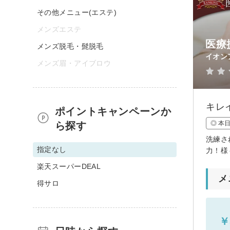
その他メニュー(エステ)
メンズエステ
医療
メンズ脱毛・髭脱毛
イオン
メンズ眉・アイブロウ
キレ
ポイントキャンペーンか
◎ 本
ら探す
洗練さ
指定なし
力！様
楽天スーパーDEAL
メ
得サロ
￥