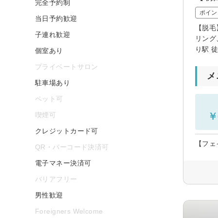
完全予約制
ポイン
当日予約歓迎
【脱毛
子連れ歓迎
リング
り駅 
個室あり
プライベートサロン
メ
駐車場あり
ペット可
喫煙可
￥
クレジットカード可
【フェ
QR・バーコード決済可
電子マネー決済可
バリアフリー
男性歓迎
Foreigners Welcome