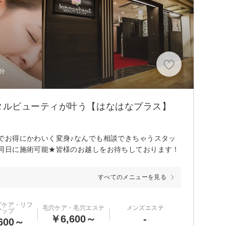
分
タルビューティが叶う【はなはなプラス】
でお得にかわいく変身♪なんでも相談できちゃうスタッ
同日に施術可能★皆様のお越しをお待ちしております！
すべてのメニューを見る
グケア・リフ
毛穴ケア・毛穴エステ
メンズエステ
アップ
￥6,600～
-
600～