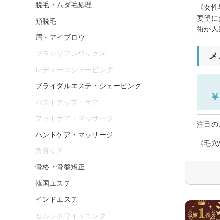
脱毛・ムダ毛処理
《女性
要望に
顔脱毛
術が人
眉・アイブロウ
ブラジリアンワックス
メ
レディースシェービング
ブライダルエステ・シェービング
￥
バストアップ・ケア
フットケア・マッサージ
注目の
ハンドケア・マッサージ
《毛穴
角質ケア
骨格・骨盤矯正
韓国エステ
インドエステ
セルフホワイトニング