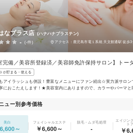
はなプラス店
(ハナハナプラステン)
-
(-件)
アクセス：鹿児島市電１系統 天文館通駅 徒歩3
室完備／美容所登録済／美容師免許保持サロン】トー
トが貯まる・使える
もアイラッシュも併設！豊富なメニューにファン続出☆実力派サロン
寧におこたえします！★美容室内にありますので、カラーやパーマと
ニュー別参考価格
エイジン
美白
フェイシャルエステ
脱毛・ムダ毛処理
ト
6,600～
￥6,600～
-
￥6,