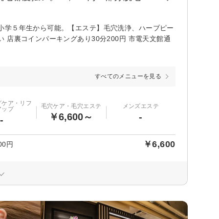
小学５年生から可能。【エステ】毛穴洗浄、ハーブピー
店裏コインパーキングあり30分200円 市電天文館通
すべてのメニューを見る
グケア・リフ
毛穴ケア・毛穴エステ
メンズエステ
アップ
￥6,600～
-
-
￥6,600
00円