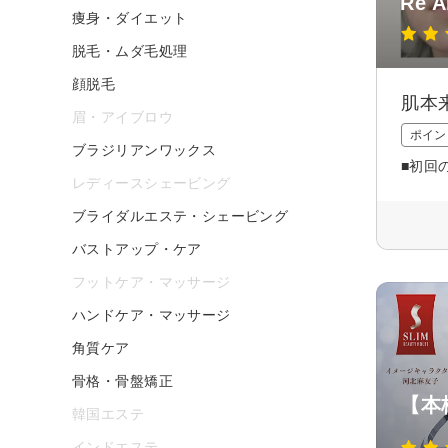
Re 
痩身・ダイエット
脱毛・ムダ毛処理
顔脱毛
肌本
眉・アイブロウ
ポイン
ブラジリアンワックス
■初回
レディースシェービング
ブライダルエステ・シェービング
バストアップ・ケア
フットケア・マッサージ
ハンドケア・マッサージ
角質ケア
骨格・骨盤矯正
【本
韓国エステ
インドエステ