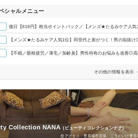
ペシャルメニュー
【不眠／眼精疲労／薄毛／加齢臭】男性特有のお悩みも改善◎高
その他の情報を表示
ty Collection NANA
(ビューティコレクションナナ)
アクセス：豊見城市宜保。こうのいけ豊見