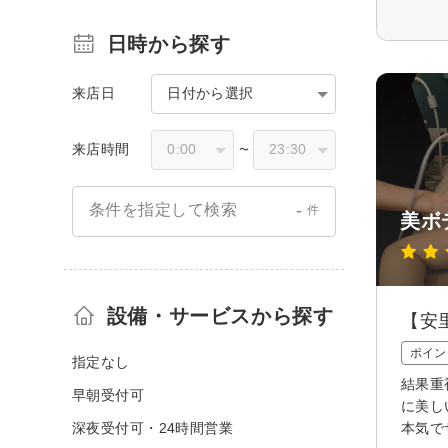
日時から探す
来店日
日付から選択
来店時間
〜
-
条件を指定して検索
件
美ボ
設備・サービスから探す
【安
ポイン
指定なし
結果重
早朝受付可
に美し
深夜受付可・24時間営業
本気で