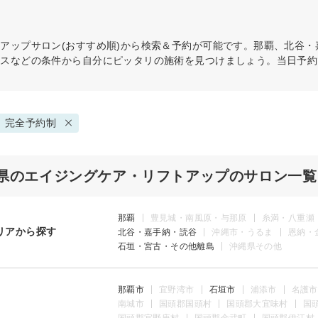
トアップ
サロン(おすすめ順)から検索＆予約が可能です。那覇、北谷
ビスなどの条件から自分にピッタリの施術を見つけましょう。当日予約
完全予約制
県のエイジングケア・リフトアップのサロン一覧
那覇
豊見城・南風原・与那原
糸満・八重瀬
リアから探す
北谷・嘉手納・読谷
沖縄市・うるま
恩納・
石垣・宮古・その他離島
沖縄県その他
那覇市
宜野湾市
石垣市
浦添市
名護市
南城市
国頭郡国頭村
国頭郡大宜味村
国
国頭郡宜野座村
国頭郡金武町
国頭郡伊江村