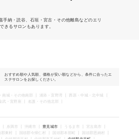
・嘉手納・読谷、石垣・宮古・その他離島などのエリ
できるサロンもあります。
おすすめ順や人気順、価格が安い順などから、条件に合ったエ
ステサロンをお探しください。
・南城・その他南部
浦添・宜野湾
西原・中城・北中城
金武・宜野座
名護・その他北部
糸満市
沖縄市
豊見城市
うるま市
宮古島市
頭郡東村
国頭郡今帰仁村
国頭郡本部町
国頭郡恩納村
中頭郡読谷村
中頭郡嘉手納町
中頭郡北谷町