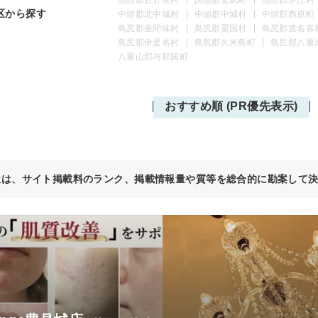
区から探す
中頭郡北中城村
中頭郡中城村
中頭郡西原町
島尻郡座間味村
島尻郡粟国村
島尻郡渡名喜
島尻郡伊是名村
島尻郡久米島町
島尻郡八重
八重山郡与那国町
おすすめ順 (PR優先表示)
位は、サイト掲載料のランク、掲載情報量や質等を総合的に勘案して