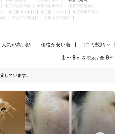
島尻郡与那原町
島尻郡南風原町
島尻郡渡嘉敷村
村
島尻郡南大東村
島尻郡北大東村
島尻郡伊平屋村
瀬町
宮古郡多良間村
八重山郡竹富町
人気が高い順
価格が安い順
口コミ数順
1
9
9
〜
件を表示 / 全
件
決定しています。