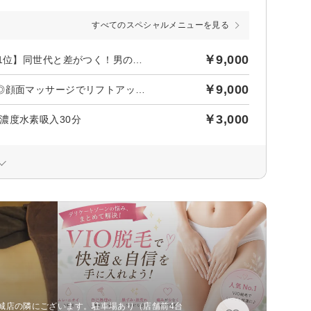
すべてのスペシャルメニューを見る
￥9,000
後日【818円】相当ポイントバック／【メンズ★たるみケア人気1位】同世代と差がつく！男の垢抜け◎顔面マッサージでリフトアップ！水素吸入付
￥9,000
【メンズ★たるみケア人気1位】同世代と差がつく！男の垢抜け◎顔面マッサージでリフトアップ！水素吸入付
￥3,000
濃度水素吸入30分
城店の隣にございます。駐車場あり（店舗前4台