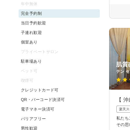
年中無休
完全予約制
当日予約歓迎
子連れ歓迎
個室あり
プライベートサロン
駐車場あり
肌質
ペット可
テン セ
喫煙可
クレジットカード可
【 
QR・バーコード決済可
電子マネー決済可
楽天ス
私たち
バリアフリー
その思
男性歓迎