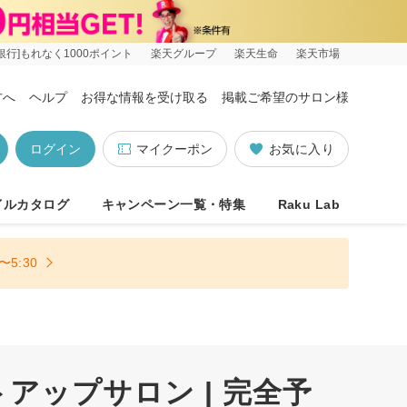
銀行]もれなく1000ポイント
楽天グループ
楽天生命
楽天市場
方へ
ヘルプ
お得な情報を受け取る
掲載ご希望のサロン様
ログイン
マイクーポン
お気に入り
イルカタログ
キャンペーン一覧・特集
Raku Lab
5:30
ップサロン | 完全予