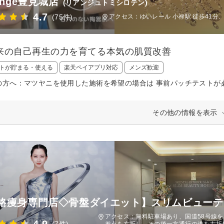
Ange豊見城店
(リアンジュトミシロテン)
4.7
(75件)
アクセス：ゆいレール 小禄駅 徒歩41分、
来の自己再生の力を育てる本気の肌質改善
トが貯まる・使える
楽天ペイアプリ対応
メンズ歓迎
の方へ：マツヤニを使用した施術を希望の場合は 事前パッチテストが
その他の情報を表示
格痩身専門店◇骨盤ダイエット】スリムビューテ
アクセス：無料駐車場あり、国道58号線を
差点を左折し、その後一方通行の道を左折