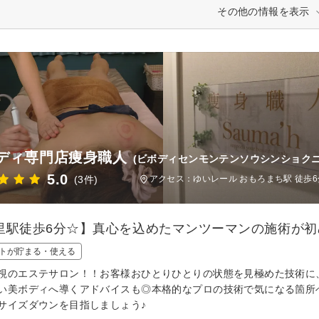
その他の情報を表示
ディ専門店痩身職人
(ビボディセンモンテンソウシンショクニ
5.0
(3件)
アクセス：ゆいレール おもろまち駅 徒歩6
里駅徒歩6分☆】真心を込めたマンツーマンの施術が
トが貯まる・使える
視のエステサロン！！お客様おひとりひとりの状態を見極めた技術に
い美ボディへ導くアドバイスも◎本格的なプロの技術で気になる箇所
サイズダウンを目指しましょう♪