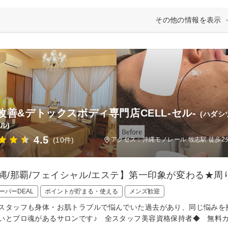
その他の情報を表示
改善&デトックスボディ専門店CELL-セル-
(ハダシ
ル)
4.5
(10件)
アクセス：沖縄モノレール 牧志駅 徒歩2
沖縄/那覇/フェイシャル/エステ】第一印象が変わる★
ーパーDEAL
ポイントが貯まる・使える
メンズ歓迎
スタッフも身体・お肌トラブルで悩んでいた過去があり、同じ悩み
いとプロ魂があるサロンです♪ 全スタッフ美容資格保持者◆ 無料