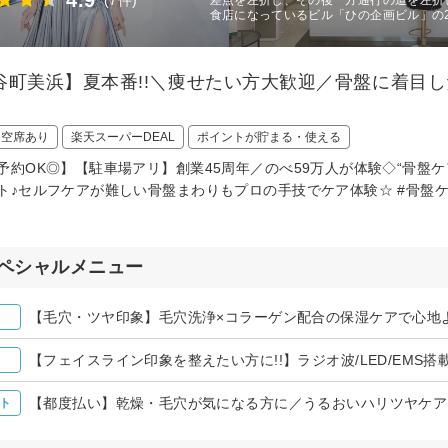
4.9
(7件)
食店になっているビル「ひの企画ビル」の
谷町美浜】夏本番!!＼痩せたい方大歓迎／骨盤に着目
日空席あり
楽天スーパーDEAL
ポイントが貯まる・使える
予約OK◎】【駐車場アリ】創業45周年／のべ59万人が体験◇“骨盤
ト♪セルフケアが難しい骨盤まわりもプロの手技でケア体験☆ #骨盤ケ
ペシャルメニュー
【毛穴・ツヤ印象】毛穴洗浄×コラーゲン配合の保湿ケアで心地よさ
【フェイスライン印象を整えたい方に!!】ラジオ波/LED/EMS搭載
【都度払い】乾燥・毛穴が気になる方に／うるおいハリツヤケア ¥
ト