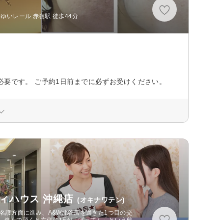
ゆいレール 赤嶺駅 徒歩44分
必要です。 ご予約1日前までに必ずお受けください。
ィハウス 沖縄店
(オキナワテン)
名護方面に進み、A&W北谷店を過ぎた1つ目の交
し進んで頂くと左側に1Fが「ばってん」という飲