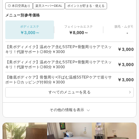
◎ 本日空席あり
楽天スーパーDEAL
ポイントが貯まる・使える
メニュー別参考価格
ボディエステ
フェイシャルエステ
脱毛・ムダ毛処
￥3,000～
￥8,000～
-
【美ボディメイク】温めケア含む5STEP×骨盤周りケアでスッ
￥3,000
キリ！代謝サポート◎80分￥3000
【美ボディメイク】温めケア含む5STEP×骨盤周りケアでスッ
￥3,000
キリ！代謝サポート◎80分￥3000
【徹底ボディケア】骨盤周り×汗ばむ温感5STEPケアで巡りサ
￥3,000
ポート◎カッピング付80分￥3000
すべてのメニューを見る
その他の情報を表示