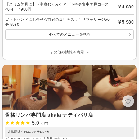
【スリム美脚に】下半身むくみケア 下半身集中美脚コース
￥4,980
40分 4980円
ゴットハンドにお任せ☆首肩のコリをスッキリマッサージ50
￥5,980
分 5980
すべてのメニューを見る
その他の情報を表示
骨格リンパ専門店 shala ナティバリ店
5.0
(1件)
古島駅近くのエステサロン★
アクセス：ゆいレール 古島駅 徒歩13分