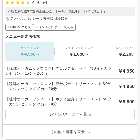
4.8
(3件)
☆顧客満足度5年連続全国上位☆トータルで全身をキレイに致します♪
アクセス：ゆいレール 安里駅 徒歩15分
◎ 本日空席あり
ポイントが貯まる・使える
メニュー別参考価格
ボディエステ
フェイシャルエステ
脱毛・ムダ毛処
￥4,950～
￥1,650～
￥2,200～
【琉球オーガニックアロマ】デコルテ＆ヘッド （30分＋カウ
￥4,950
ンセリング15分～20分）
【琉球オーガニックアロマ】部分ボディトリートメント 30分
￥4,950
＋カウンセリング15分～20分
【琉球オーガニックアロマ】ボディ全身トリートメント 60分
￥8,800
＋カウンセリング15分～20分
すべてのメニューを見る
その他の情報を表示