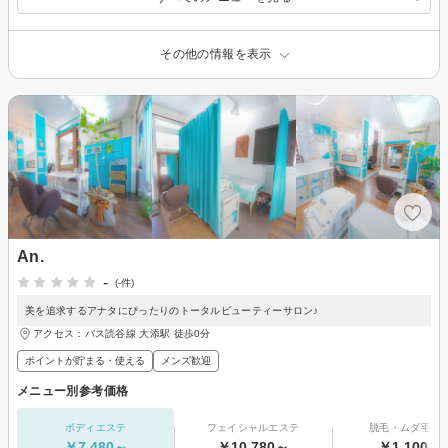
その他の情報を表示
An.
-
(-件)
美を追求するアナタにぴったりのトータルビューティーサロン♪
アクセス：バス読谷線 大添駅 徒歩0分
ポイントが貯まる・使える
メンズ歓迎
メニュー別参考価格
ボディエステ
フェイシャルエステ
脱毛・ムダ毛処
￥7,480～
￥10,780～
￥1,100～