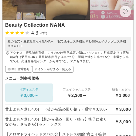
Beauty Collection NANA
4.3
(2件)
夏の毛穴・皮脂対策ならNANAへ 毛穴洗浄エステ初回￥3,980/エイジングエステ初
回￥4,100
アクセス：豊見城市宜保。こうのいけ豊見城店の隣にございます。駐車場あり（店舗
前4台（乗用車OK）豊見城市役所より車で5分。那覇空港から車で15分。糸満から車
で5分。高速名嘉地インターから車で5分。アクセス良好。
◎ 本日空席あり
ポイントが貯まる・使える
メニュー別参考価格
ボディエステ
フェイシャルエステ
脱毛・ムダ毛処
￥3,000～
￥2,300～
￥1,000～
￥3,000
黄土よもぎ蒸し40分 （芯から温め巡り整う）通常￥3,300-
黄土よもぎ蒸し40分【芯から温め・巡り・整う】椅子に座り
￥3,000
ながら、さらさら汗＆デトックス
【アロマドライヘッドスパ20分】ストレス/頭痛/肩こり/自律