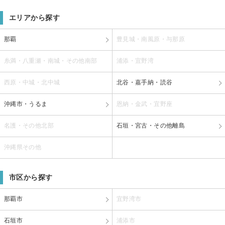
エリアから探す
那覇
豊見城・南風原・与那原
糸満・八重瀬・南城・その他南部
浦添・宜野湾
西原・中城・北中城
北谷・嘉手納・読谷
沖縄市・うるま
恩納・金武・宜野座
名護・その他北部
石垣・宮古・その他離島
沖縄県その他
市区から探す
那覇市
宜野湾市
石垣市
浦添市