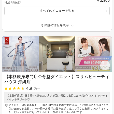
￥3,800
神経/快眠◎
すべてのメニューを見る
その他の情報を表示
【本格痩身専門店◇骨盤ダイエット】スリムビューティ
ハウス 沖縄店
4.9
(7件)
【北谷町美浜】夏本番!!＼痩せたい方大歓迎／骨盤に着目した本気ダイエットでボディ
メイクをサポート◎
アクセス：無料駐車場あり、国道58号線を名護方面に進み、A&W北谷店を過ぎた1つ
目の交差点を左折し、その後一方通行の道を左折し進んで頂くと左側に1Fが「ばって
ん」という飲食店になっているビル「ひの企画ビル」の2Fです。