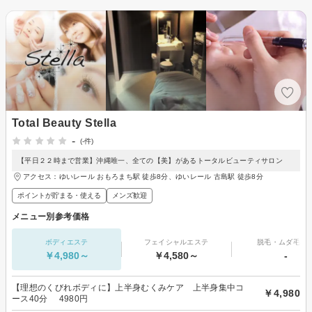
Total Beauty Stella
-
(-件)
【平日２２時まで営業】沖縄唯一、全ての【美】があるトータルビューティサロン
アクセス：ゆいレール おもろまち駅 徒歩8分、ゆいレール 古島駅 徒歩8分
ポイントが貯まる・使える
メンズ歓迎
メニュー別参考価格
ボディエステ
フェイシャルエステ
脱毛・ムダ毛処
￥4,980～
￥4,580～
-
【理想のくびれボディに】上半身むくみケア 上半身集中コ
￥4,980
ース40分 4980円