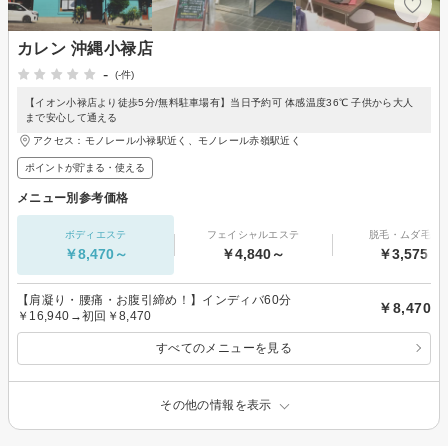
カレン 沖縄小禄店
-
(-件)
【イオン小禄店より徒歩5分/無料駐車場有】当日予約可 体感温度36℃ 子供から大人
まで安心して通える
アクセス：モノレール小禄駅近く、モノレール赤嶺駅近く
ポイントが貯まる・使える
メニュー別参考価格
ボディエステ
フェイシャルエステ
脱毛・ムダ毛処
￥8,470～
￥4,840～
￥3,575～
【肩凝り・腰痛・お腹引締め！】インディバ60分
￥8,470
￥16,940→初回￥8,470
すべてのメニューを見る
その他の情報を表示