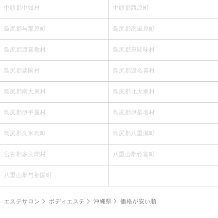
中頭郡中城村
中頭郡西原町
島尻郡与那原町
島尻郡南風原町
島尻郡渡嘉敷村
島尻郡座間味村
島尻郡粟国村
島尻郡渡名喜村
島尻郡南大東村
島尻郡北大東村
島尻郡伊平屋村
島尻郡伊是名村
島尻郡久米島町
島尻郡八重瀬町
宮古郡多良間村
八重山郡竹富町
八重山郡与那国町
エステサロン
ボディエステ
沖縄県
価格が安い順