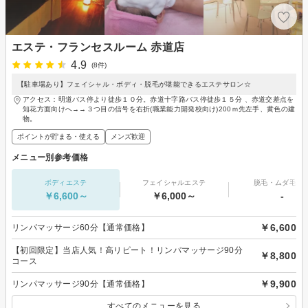
エステ・フランセスルーム 赤道店
4.9
(8件)
【駐車場あり】フェイシャル・ボディ・脱毛が堪能できるエステサロン☆
アクセス：明道バス停より徒歩１０分。赤道十字路バス停徒歩１５分 、赤道交差点を
知花方面向けへ→→３つ目の信号を右折(職業能力開発校向け)200ｍ先左手、黄色の建
物。
ポイントが貯まる・使える
メンズ歓迎
メニュー別参考価格
ボディエステ
フェイシャルエステ
脱毛・ムダ毛処
￥6,600～
￥6,000～
-
￥6,600
リンパマッサージ60分【通常価格】
【初回限定】当店人気！高リピート！リンパマッサージ90分
￥8,800
コース
￥9,900
リンパマッサージ90分【通常価格】
すべてのメニューを見る