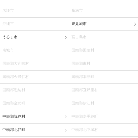
名護市
糸満市
沖縄市
豊見城市
うるま市
宮古島市
南城市
国頭郡国頭村
国頭郡大宜味村
国頭郡東村
国頭郡今帰仁村
国頭郡本部町
国頭郡恩納村
国頭郡宜野座村
国頭郡金武町
国頭郡伊江村
中頭郡読谷村
中頭郡嘉手納町
中頭郡北谷町
中頭郡北中城村