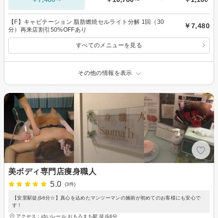
【F】キャビテーション 脂肪燃焼セルライト分解 1回（30
￥7,480
分）再来店割引50%OFFあり
すべてのメニューを見る
その他の情報を表示
美ボディ専門店痩身職人
5.0
(3件)
【安里駅徒歩6分☆】真心を込めたマンツーマンの施術が初めてのお客様にも安心で
す！
アクセス：ゆいレール おもろまち駅 徒歩6分