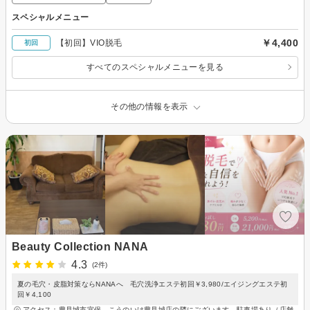
スペシャルメニュー
￥4,400
【初回】VIO脱毛
初回
すべてのスペシャルメニューを見る
その他の情報を表示
Beauty Collection NANA
4.3
(2件)
夏の毛穴・皮脂対策ならNANAへ 毛穴洗浄エステ初回￥3,980/エイジングエステ初
回￥4,100
アクセス：豊見城市宜保。こうのいけ豊見城店の隣にございます。駐車場あり（店舗