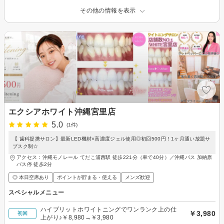
その他の情報を表示
エクシアホワイト沖縄宮里店
5.0
(1件)
【 歯科提携サロン】最新LED機材×高濃度ジェル使用◎初回500円！1ヶ月通い放題サ
ブスク制☆
アクセス：沖縄モノレール てだこ浦西駅 徒歩221分（車で40分）／沖縄バス 加納原
バス停 徒歩2分
◎ 本日空席あり
ポイントが貯まる・使える
メンズ歓迎
スペシャルメニュー
ハイブリットホワイトニングでワンランク上の仕
￥3,980
初回
上がり♪￥8,980→￥3,980