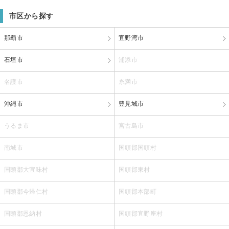
市区から探す
那覇市
宜野湾市
石垣市
浦添市
名護市
糸満市
沖縄市
豊見城市
うるま市
宮古島市
南城市
国頭郡国頭村
国頭郡大宜味村
国頭郡東村
国頭郡今帰仁村
国頭郡本部町
国頭郡恩納村
国頭郡宜野座村