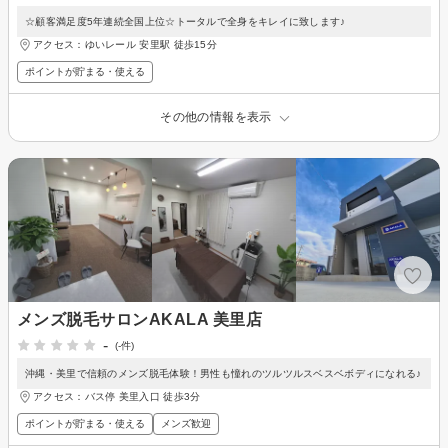
☆顧客満足度5年連続全国上位☆トータルで全身をキレイに致します♪
アクセス：ゆいレール 安里駅 徒歩15分
ポイントが貯まる・使える
その他の情報を表示
メンズ脱毛サロンAKALA 美里店
-
(-件)
沖縄・美里で信頼のメンズ脱毛体験！男性も憧れのツルツルスベスベボディになれる♪
アクセス：バス停 美里入口 徒歩3分
ポイントが貯まる・使える
メンズ歓迎