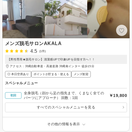
メンズ脱毛サロンAKALA
4.5
(1件)
【男性専用★脱毛サロン】清潔感UPで印象UPを目指す方へ！！
アクセス：沖縄自動車道・高速道路 沖縄南インター 徒歩15分
◎ 本日空席あり
ポイントが貯まる・使える
メンズ歓迎
スペシャルメニュー
全身脱毛（顔から足の指先まで、くまなく全ての
￥19,800
初回
パーツにアプローチ） 回数：1回
すべてのスペシャルメニューを見る
その他の情報を表示