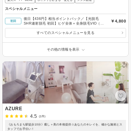
スペシャルメニュー
後日【436円】相当ポイントバック／【光脱毛
￥4,800
初回
SHR連射脱毛 初回】ヒゲ全体＋全身脱毛VIO（玉
竿込み）※ヒゲVIO無しでも対応可
すべてのスペシャルメニューを見る
その他の情報を表示
AZURE
4.5
(1件)
《おもろまち駅徒歩10分》癒し＋美の本格提供☆あなたのキレイを、確かな施術とス
タッフでお手伝い！