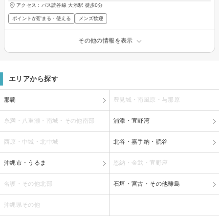
アクセス：バス読谷線 大添駅 徒歩0分
ポイントが貯まる・使える
メンズ歓迎
その他の情報を表示
エリアから探す
那覇
豊見城・南風原・与那原
糸満・八重瀬・南城・その他南部
浦添・宜野湾
西原・中城・北中城
北谷・嘉手納・読谷
沖縄市・うるま
恩納・金武・宜野座
名護・その他北部
石垣・宮古・その他離島
沖縄県その他