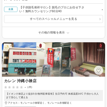
【子供脱毛発祥サロン】脱毛のプロにお任せ下さ
-
全員
い！無料カウンセリング60分¥0
すべてのスペシャルメニューを見る
その他の情報を表示
カレン 沖縄小禄店
-
(-件)
【イオン小禄店より徒歩5分/無料駐車場有】当日予約可 体感温度36℃ 子供から大人
まで安心して通える
アクセス：モノレール小禄駅近く、モノレール赤嶺駅近く