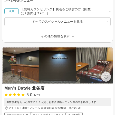
スペシャルメニュー
【無料カウンセリング】脱毛をご検討の方（回数
-
全員
は？期間は？etc...）
すべてのスペシャルメニューを見る
その他の情報を表示
Men's Dstyle 北谷店
5.0
(7件)
男性脱毛をもっと身近に！！＜質とお手頃価格＞でメンズの美を応援します♪
アクセス：沖縄モノレール 浦添前田駅 徒歩90分（車で22分）
楽天スーパーDEAL
ポイントが貯まる・使える
メンズ歓迎