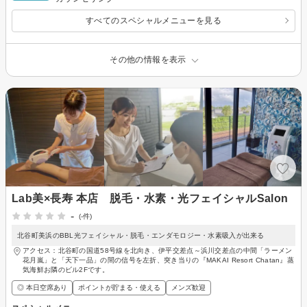
すべてのスペシャルメニューを見る
その他の情報を表示
Lab美×長寿 本店 脱毛・水素・光フェイシャルSalon
-
(-件)
北谷町美浜のBBL光フェイシャル・脱毛・エンダモロジー・水素吸入が出来る
アクセス：北谷町の国道58号線を北向き、伊平交差点～浜川交差点の中間「ラーメン
花月嵐」と「天下一品」の間の信号を左折、突き当りの『MAKAI Resort Chatan』蒸
気海鮮お隣のビル2Fです。
◎ 本日空席あり
ポイントが貯まる・使える
メンズ歓迎