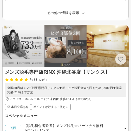
その他の情報を表示
メンズ脱毛専門店RINX 沖縄北谷店【リンクス】
5.0
(25件)
全国88店舗メンズ脱毛専門店リンクス★顔・ヒゲ脱毛全体初回おためし900円★個室
完備/21時まで営業
アクセス：ゆいレール てだこ浦西駅 徒歩164分（車で32分）
◎ 本日空席あり
ポイントが貯まる・使える
スペシャルメニュー
【脱毛初心者歓迎】メンズ脱毛☆パーソナル無料
-
初回
カウンセリング