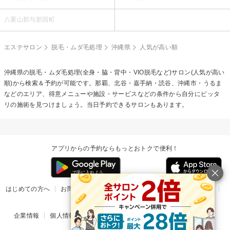
八重山郡与那国町
エステサロン
脱毛・ムダ毛処理
沖縄県
人気が高い順
沖縄県の
脱毛・ムダ毛処理(全身・脇・背中・VIO脱毛など)
サロン(人気が高い
順)から検索＆予約が可能です。那覇、北谷・嘉手納・読谷、沖縄市・うるま
などのエリア、得意メニューや施設・サービスなどの条件から自分にピッタ
リの施術を見つけましょう。当日予約できるサロンもあります。
アプリからの予約ならもっとおトクで便利！
はじめての方へ
お問い合わせ
ヘルプ
リリース情報
利用規約
掲載ご希望のサロン様
企業情報
個人情報保護方針
楽天のサービス一覧
アプリ一覧
© Rakuten Group, Inc.