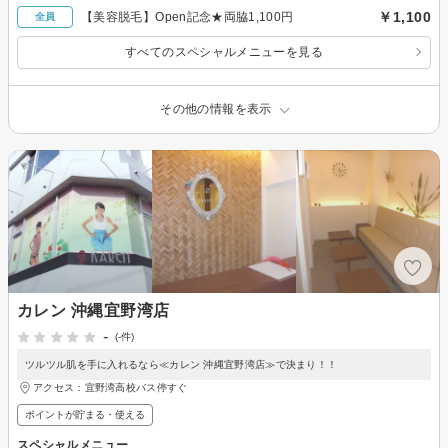
￥1,100
【美容脱毛】Open記念★両脇1,100円
全員
すべてのスペシャルメニューを見る
その他の情報を表示
カレン 沖縄宜野湾店
-
(-件)
ツルツル肌を手に入れるなら≪カレン 沖縄宜野湾店≫で決まり！！
アクセス：宜野湾高校バス停すぐ
ポイントが貯まる・使える
スペシャルメニュー