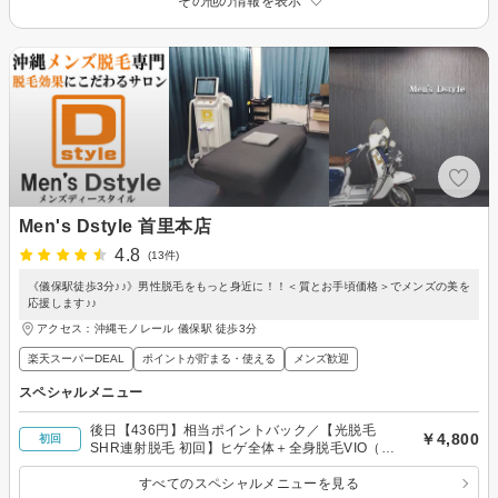
その他の情報を表示
Men's Dstyle 首里本店
4.8
(13件)
《儀保駅徒歩3分♪♪》男性脱毛をもっと身近に！！＜質とお手頃価格＞でメンズの美を
応援します♪♪
アクセス：沖縄モノレール 儀保駅 徒歩3分
楽天スーパーDEAL
ポイントが貯まる・使える
メンズ歓迎
スペシャルメニュー
後日【436円】相当ポイントバック／【光脱毛
￥4,800
初回
SHR連射脱毛 初回】ヒゲ全体＋全身脱毛VIO（玉
竿込み）※ヒゲVIO無しでも対応可
すべてのスペシャルメニューを見る