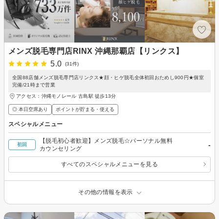
メンズ脱毛専門店RINX 沖縄那覇店【リンクス】
5.0
(31件)
全国88店舗メンズ脱毛専門店リンクス★顔・ヒゲ脱毛全体初回おためし900円★個室
完備/21時まで営業
アクセス：沖縄モノレール 古島駅 徒歩13分
◎ 本日空席あり
ポイントが貯まる・使える
スペシャルメニュー
【脱毛初心者歓迎】メンズ脱毛☆パーソナル無料
-
初回
カウンセリング
すべてのスペシャルメニューを見る
その他の情報を表示