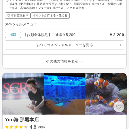
前4台（乗用車OK）豊見城市役所より車で5分。那覇空港から車で15分。糸満から車
で5分。高速名嘉地インターから車で5分。アクセス良好。
◎ 本日空席あり
ポイントが貯まる・使える
スペシャルメニュー
￥2,200
【お顔全体脱毛】 通常￥5,200
初回
すべてのスペシャルメニューを見る
その他の情報を表示
You海 那覇本店
4.8
(3件)