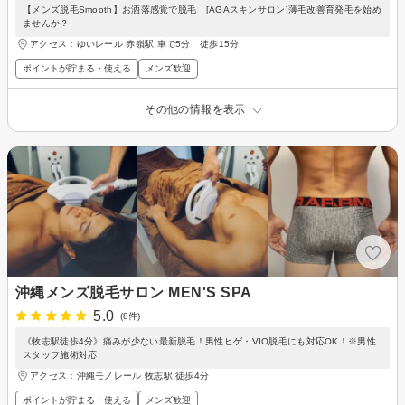
【メンズ脱毛Smooth】お洒落感覚で脱毛 [AGAスキンサロン]薄毛改善育発毛を始め
ませんか？
アクセス：ゆいレール 赤嶺駅 車で5分 徒歩15分
ポイントが貯まる・使える
メンズ歓迎
その他の情報を表示
沖縄メンズ脱毛サロン MEN'S SPA
5.0
(8件)
《牧志駅徒歩4分》痛みが少ない最新脱毛！男性ヒゲ・VIO脱毛にも対応OK！※男性
スタッフ施術対応
アクセス：沖縄モノレール 牧志駅 徒歩4分
ポイントが貯まる・使える
メンズ歓迎