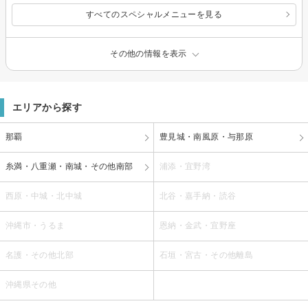
すべてのスペシャルメニューを見る
その他の情報を表示
エリアから探す
那覇
豊見城・南風原・与那原
糸満・八重瀬・南城・その他南部
浦添・宜野湾
西原・中城・北中城
北谷・嘉手納・読谷
沖縄市・うるま
恩納・金武・宜野座
名護・その他北部
石垣・宮古・その他離島
沖縄県その他