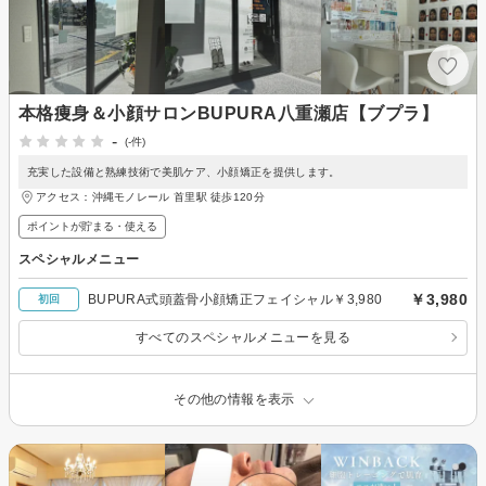
本格痩身＆小顔サロンBUPURA八重瀬店【ブプラ】
-
(-件)
充実した設備と熟練技術で美肌ケア、小顔矯正を提供します。
アクセス：沖縄モノレール 首里駅 徒歩120分
ポイントが貯まる・使える
スペシャルメニュー
￥3,980
BUPURA式頭蓋骨小顔矯正フェイシャル￥3,980
初回
すべてのスペシャルメニューを見る
その他の情報を表示