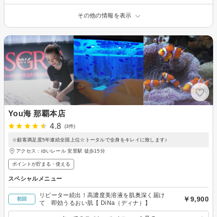
その他の情報を表示
You海 那覇本店
4.8
(3件)
☆顧客満足度5年連続全国上位☆トータルで全身をキレイに致します♪
アクセス：ゆいレール 安里駅 徒歩15分
ポイントが貯まる・使える
スペシャルメニュー
リピーター続出！高濃度美溶液を肌奥深く届け
￥9,900
初回
て 即効うるおい肌【 DiNa（ディナ）】