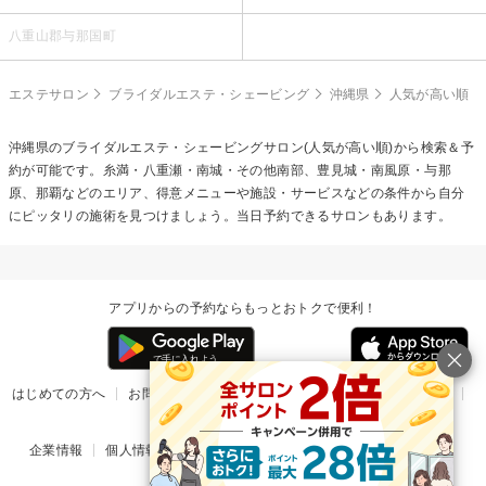
八重山郡与那国町
エステサロン
ブライダルエステ・シェービング
沖縄県
人気が高い順
沖縄県の
ブライダルエステ・シェービング
サロン(人気が高い順)から検索＆予
約が可能です。糸満・八重瀬・南城・その他南部、豊見城・南風原・与那
原、那覇などのエリア、得意メニューや施設・サービスなどの条件から自分
にピッタリの施術を見つけましょう。当日予約できるサロンもあります。
アプリからの予約ならもっとおトクで便利！
はじめての方へ
お問い合わせ
ヘルプ
リリース情報
利用規約
掲載ご希望のサロン様
企業情報
個人情報保護方針
楽天のサービス一覧
アプリ一覧
© Rakuten Group, Inc.