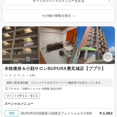
すべてのスペシャルメニューを見る
その他の情報を表示
本格痩身＆小顔サロンBUPURA豊見城店【ブプラ】
-
(-件)
個室と駐車場完備。リラックスできるプライベート施術室でお待ちしています。
アクセス：沖縄モノレール 赤嶺駅 徒歩28分
ポイントが貯まる・使える
スペシャルメニュー
￥3,980
BUPURA式頭蓋骨小顔矯正フェイシャル￥3,980
初回