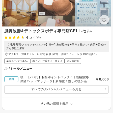
肌質改善&デトックスボディ専門店CELL-セル-
4.5
(10件)
【 沖縄/那覇/フェイシャル/エステ】第一印象が変わる★周りと差がつく美肌★男性の
方も多数ご来店
アクセス：沖縄モノレール 牧志駅 徒歩2分、沖縄モノレール 安里駅 徒歩5分
楽天スーパーDEAL
ポイントが貯まる・使える
メンズ歓迎
スペシャルメニュー
後日【727円】相当ポイントバック／【眼精疲労/
￥8,000
初回
頭痛/ヘッドマッサージ】新感覚！癒しの暖か温熱
ヘッドマッサージ
すべてのスペシャルメニューを見る
その他の情報を表示