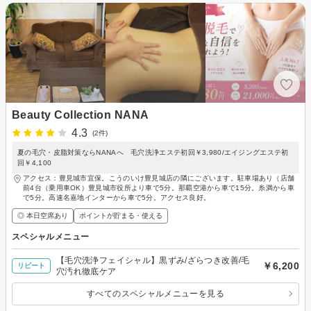
Beauty Collection NANA
4.3
(2件)
夏の毛穴・皮脂対策ならNANAへ 毛穴洗浄エステ初回￥3,980/エイジングエステ初
回￥4,100
アクセス：豊見城市宜保。こうのいけ豊見城店の隣にございます。駐車場あり（店舗
前4台（乗用車OK）豊見城市役所より車で5分。那覇空港から車で15分。糸満から車
で5分。高速名嘉地インターから車で5分。アクセス良好。
◎ 本日空席あり
ポイントが貯まる・使える
スペシャルメニュー
【毛穴洗浄フェイシャル】黒ずみ/ざらつき改善/毛
￥6,200
リピート
穴汚れ徹底ケア
すべてのスペシャルメニューを見る