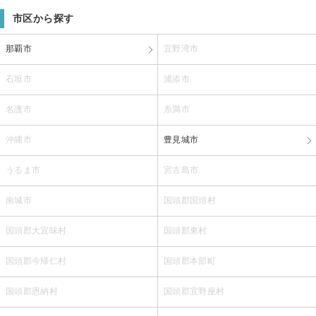
市区から探す
那覇市
宜野湾市
石垣市
浦添市
名護市
糸満市
沖縄市
豊見城市
うるま市
宮古島市
南城市
国頭郡国頭村
国頭郡大宜味村
国頭郡東村
国頭郡今帰仁村
国頭郡本部町
国頭郡恩納村
国頭郡宜野座村