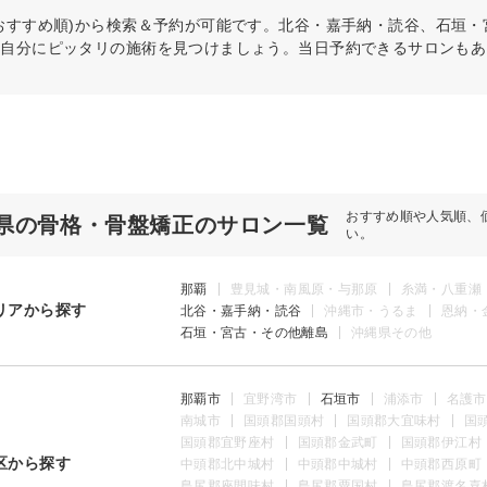
おすすめ順)から検索＆予約が可能です。北谷・嘉手納・読谷、石垣
ら自分にピッタリの施術を見つけましょう。当日予約できるサロンもあ
おすすめ順や人気順、
県の骨格・骨盤矯正のサロン一覧
い。
那覇
豊見城・南風原・与那原
糸満・八重瀬
リアから探す
北谷・嘉手納・読谷
沖縄市・うるま
恩納・
石垣・宮古・その他離島
沖縄県その他
那覇市
宜野湾市
石垣市
浦添市
名護市
南城市
国頭郡国頭村
国頭郡大宜味村
国
国頭郡宜野座村
国頭郡金武町
国頭郡伊江村
区から探す
中頭郡北中城村
中頭郡中城村
中頭郡西原町
島尻郡座間味村
島尻郡粟国村
島尻郡渡名喜