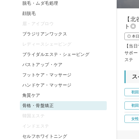
脱毛・ムダ毛処理
顔脱毛
【北
眉・アイブロウ
ト◎
ブラジリアンワックス
◎ 本
レディースシェービング
【当日
サポー
ブライダルエステ・シェービング
ステ
バストアップ・ケア
フットケア・マッサージ
ス
ハンドケア・マッサージ
初回
角質ケア
骨格・骨盤矯正
初回
韓国エステ
女性
インドエステ
セルフホワイトニング