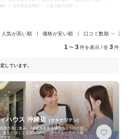
瀬町
宮古郡多良間村
八重山郡竹富町
人気が高い順
価格が安い順
口コミ数順
1
3
3
〜
件を表示 / 全
件
決定しています。
ィハウス 沖縄店
(オキナワテン)
名護方面に進み、A&W北谷店を過ぎた1つ目の交
し進んで頂くと左側に1Fが「ばってん」という飲
2Fです。