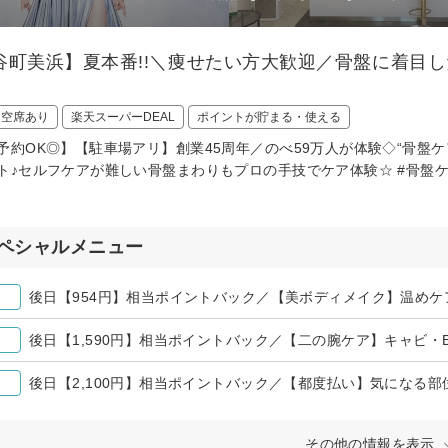
谷町美浜】夏本番!!＼痩せたい方大歓迎／骨盤に着目
日空席あり
楽天スーパーDEAL
ポイントが貯まる・使える
予約OK◎】【駐車場アリ】創業45周年／のべ59万人が体験◇“骨盤
ト♪セルフケアが難しい骨盤まわりもプロの手技でケア体験☆ #骨盤ケ
ペシャルメニュー
その他の情報を表示