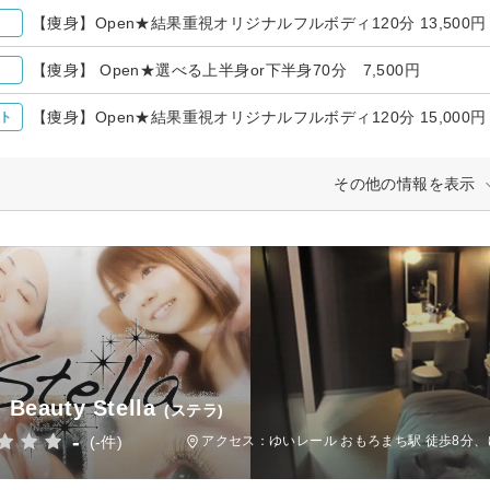
【痩身】Open★結果重視オリジナルフルボディ120分 13,500円
【痩身】 Open★選べる上半身or下半身70分 7,500円
【痩身】Open★結果重視オリジナルフルボディ120分 15,000円
ト
その他の情報を表示
l Beauty Stella
(ステラ)
-
(-件)
アクセス：ゆいレール おもろまち駅 徒歩8分、