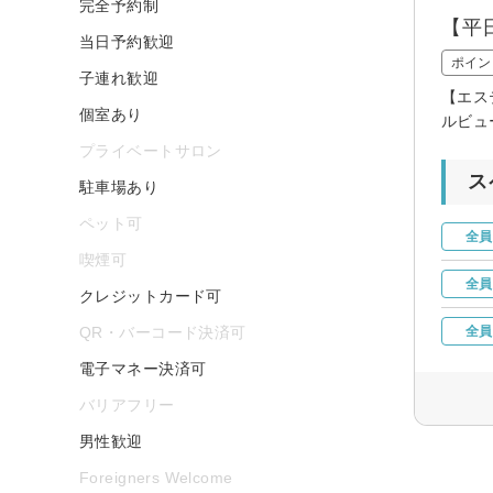
完全予約制
【平
当日予約歓迎
ポイン
子連れ歓迎
【エス
個室あり
ルビュ
プライベートサロン
ス
駐車場あり
ペット可
全員
喫煙可
全員
クレジットカード可
QR・バーコード決済可
全員
電子マネー決済可
バリアフリー
男性歓迎
Foreigners Welcome