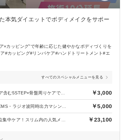
した本気ダイエットでボディメイクをサポー
ケア×カッピング”で年齢に応じた健やかなボディづくりを
ア#カッピング#リンパケア#ハンドトリートメント#エ
すべてのスペシャルメニューを見る
￥3,000
後日【954円】相当ポイントバック／【美ボディメイク】温めケア含む5STEP×骨盤周りケアでスッキリ！代謝サポート◎80分￥3000
￥5,000
後日【1,590円】相当ポイントバック／【二の腕ケア】キャビ・EMS・ラジオ波同時出力マシン×骨盤周りケアで華奢見えライン80分¥5000
￥23,100
後日【2,100円】相当ポイントバック／【都度払い】気になる部位集中ケア！スリム内の人気メニュー☆骨盤周りケア¥23100