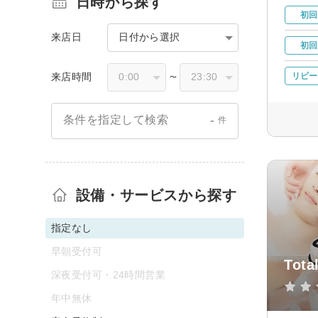
日時から探す
初回
来店日
日付から選択
初回
来店時間
リピー
〜
-
条件を指定して検索
件
設備・サービスから探す
指定なし
早朝受付可
Tota
深夜受付可・24時間営業
年中無休