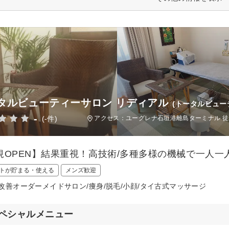
タルビューティーサロン リディアル
(トータルビュー
-
(-件)
アクセス：ユーグレナ石垣港離島ターミナル 徒
規OPEN】結果重視！高技術/多種多様の機械で一人
トが貯まる・使える
メンズ歓迎
改善オーダーメイドサロン/痩身/脱毛/小顔/タイ古式マッサージ
ペシャルメニュー