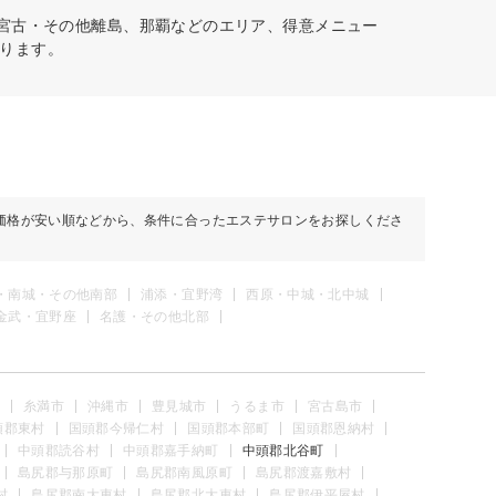
・宮古・その他離島、那覇などのエリア、得意メニュー
ります。
価格が安い順などから、条件に合ったエステサロンをお探しくださ
・南城・その他南部
浦添・宜野湾
西原・中城・北中城
金武・宜野座
名護・その他北部
糸満市
沖縄市
豊見城市
うるま市
宮古島市
頭郡東村
国頭郡今帰仁村
国頭郡本部町
国頭郡恩納村
中頭郡読谷村
中頭郡嘉手納町
中頭郡北谷町
島尻郡与那原町
島尻郡南風原町
島尻郡渡嘉敷村
村
島尻郡南大東村
島尻郡北大東村
島尻郡伊平屋村