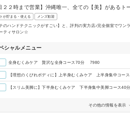
日２２時まで営業】沖縄唯一、全ての【美】があるト
トが貯まる・使える
メンズ歓迎
テのハンドテクニックがすごい】と、評判の実力店♪完全個室でワン
ーティサロン☆
ペシャルメニュー
全身むくみケア 贅沢な全身コース70分 7980
【理想のくびれボディに】上半身むくみケア 上半身集中コース4
【スリム美脚に】下半身むくみケア 下半身集中美脚コース40分
その他の情報を表示