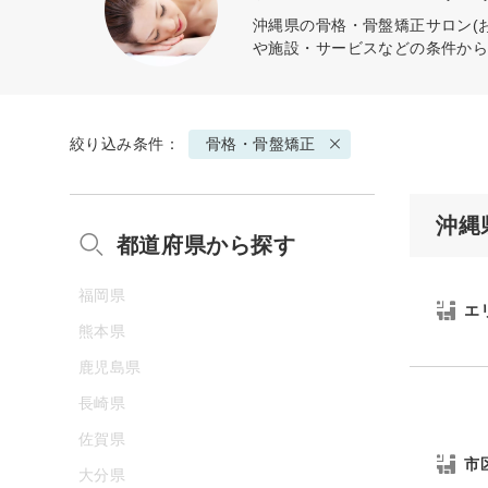
沖縄県の
骨格・骨盤矯正
サロン(
や施設・サービスなどの条件か
絞り込み条件：
骨格・骨盤矯正
沖縄
都道府県から探す
福岡県
エ
熊本県
鹿児島県
長崎県
佐賀県
市
大分県