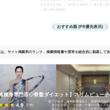
島尻郡伊是名村
島尻郡久米島町
島尻郡八重
八重山郡与那国町
おすすめ順 (PR優先表示)
位は、サイト掲載料のランク、掲載情報量や質等を総合的に勘案して
格痩身専門店◇骨盤ダイエット】スリムビューテ
アクセス：無料駐車場あり、国道58号線を
4.9
(7件)
差点を左折し、その後一方通行の道を左折
食店になっているビル「ひの企画ビル」の