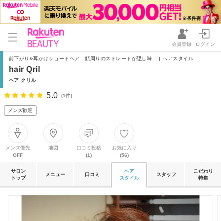
会員登録
ログイン
前下がり&耳かけショートヘア 顔周りのストレートが隠し味 | ヘアスタイル
hair Qril
ヘア クリル
5.0
(1件)
メンズ歓迎
メンズ優先
地図
口コミ投稿
お気に入り
OFF
(1)
(56)
サロン
ヘア
こだわり
メニュー
口コミ
スタッフ
トップ
スタイル
特集