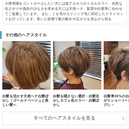
や透明感をコントロールしたい方には低アルカリのミセルカラー、自然な
仕上がりや負担の少なさを求める方には天然ヘナ。髪質や白髪率に合わせ
てご提案しています。 また、くせ毛やエイジング毛に対応したドライカッ
トも行っています。乾いた状態で髪の動きや広がりを見ながら切る
その他のヘアスタイル
白髪を活かす天然ヘナ白髪ぼ
白髪を隠さない選択・白髪活
白髪率30%の
かし｜ゴールドベージュと美
かしカフェ色カラー・白髪ぼ
がりショート×
しい髪へ
かし
グレ－
すべてのヘアスタイルを見る