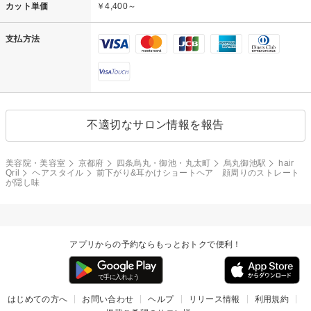
カット単価
￥4,400～
支払方法
不適切なサロン情報を報告
美容院・美容室
京都府
四条烏丸・御池・丸太町
烏丸御池駅
hair
Qril
ヘアスタイル
前下がり&耳かけショートヘア 顔周りのストレート
が隠し味
アプリからの予約ならもっとおトクで便利！
はじめての方へ
お問い合わせ
ヘルプ
リリース情報
利用規約