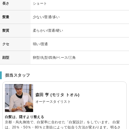
長さ
ショート
髪量
少ない/普通/多い
髪質
柔らかい/普通/硬い
クセ
弱い/普通
顔型
卵型/丸型/四角/ベース/三角
担当スタッフ
森田 亨 (モリタ トオル)
オーナースタイリスト
白髪は、隠すより整える
京都・烏丸御池で、白髪率に合わせた「白髪設計」をしています。 白髪
は、20％・50％・80％と割合によって似合う方法が変わります。明るさ