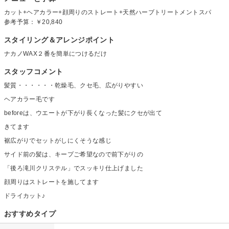
カット+ヘアカラー+顔周りのストレート+天然ハーブトリートメントスパ
参考予算：
￥20,840
スタイリング＆アレンジポイント
ナカノWAX２番を簡単につけるだけ
スタッフコメント
髪質・・・・・・乾燥毛、クセ毛、広がりやすい
ヘアカラー毛です
beforeは、ウエートが下がり長くなった髪にクセが出て
きてます
裾広がりでセットがしにくそうな感じ
サイド前の髪は、キープご希望なので前下がりの
「後ろ滝川クリステル」でスッキリ仕上げました
顔周りはストレートを施してます
ドライカット♪
おすすめタイプ