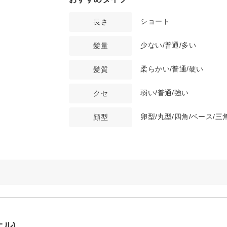
ショート
長さ
少ない/普通/多い
髪量
柔らかい/普通/硬い
髪質
弱い/普通/強い
クセ
卵型/丸型/四角/ベース/三
顔型
オル)