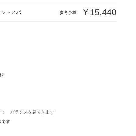
￥15,440
メントスパ
参考予算
ね
すく バランスを見てきます
線です