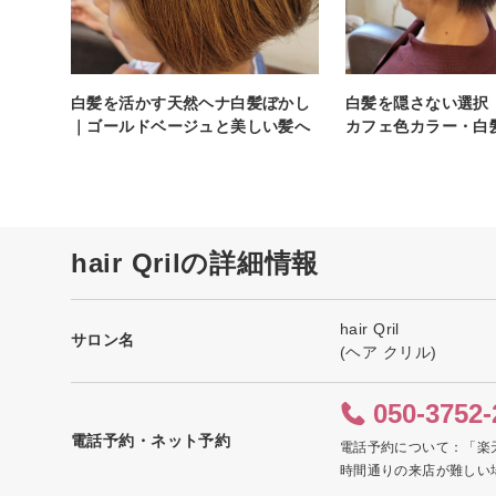
白髪を活かす天然ヘナ白髪ぼかし
白髪を隠さない選択
｜ゴールドベージュと美しい髪へ
カフェ色カラー・白
hair Qrilの詳細情報
hair Qril
サロン名
(ヘア クリル)
050-3752-
電話予約・ネット予約
電話予約について：「楽
時間通りの来店が難しい