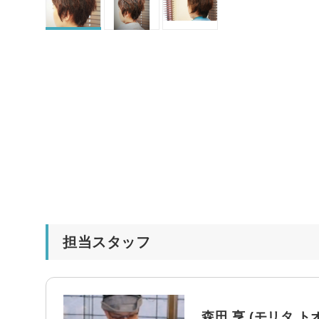
担当スタッフ
森田 亨 (モリタ ト