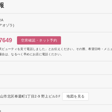
報
RA
アオゾラ)
7649
空席確認・ネット予約
天ビューティを見て電話しました」とお伝えください。その際、希望日時・メニ
場合は、なるべく早めにお店に電話ください。
地図を見る
県岡山市北区奉還町1丁目2-9 野上ビル3Ｆ
分