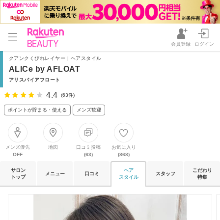
会員登録
ログイン
クアンクくびれレイヤー | ヘアスタイル
ALICe by AFLOAT
アリスバイアフロート
4.4
(63件)
ポイントが貯まる・使える
メンズ歓迎
メンズ優先
地図
口コミ投稿
お気に入り
OFF
(63)
(868)
サロン
ヘア
こだわり
メニュー
口コミ
スタッフ
トップ
スタイル
特集