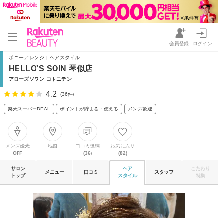
会員登録
ログイン
ポニーアレンジ | ヘアスタイル
HELLO'S SOIN 琴似店
アローズソワン コトニテン
4.2
(36件)
楽天スーパーDEAL
ポイントが貯まる・使える
メンズ歓迎
メンズ優先
地図
口コミ投稿
お気に入り
OFF
(36)
(82)
サロン
ヘア
こだわり
メニュー
口コミ
スタッフ
トップ
スタイル
特集