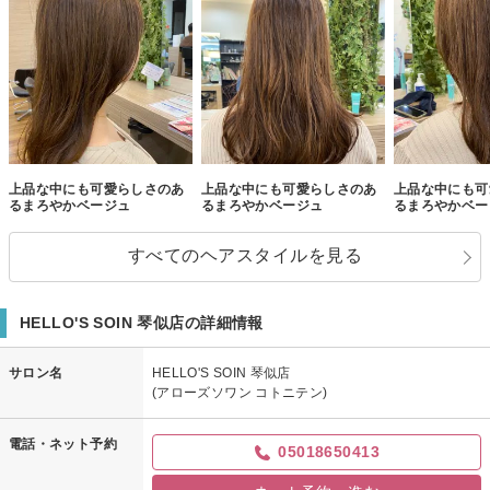
上品な中にも可愛らしさのあ
上品な中にも可愛らしさのあ
上品な中にも可
るまろやかベージュ
るまろやかベージュ
るまろやかベー
すべてのヘアスタイルを見る
HELLO'S SOIN 琴似店の詳細情報
サロン名
HELLO'S SOIN 琴似店
(アローズソワン コトニテン)
電話・ネット予約
05018650413