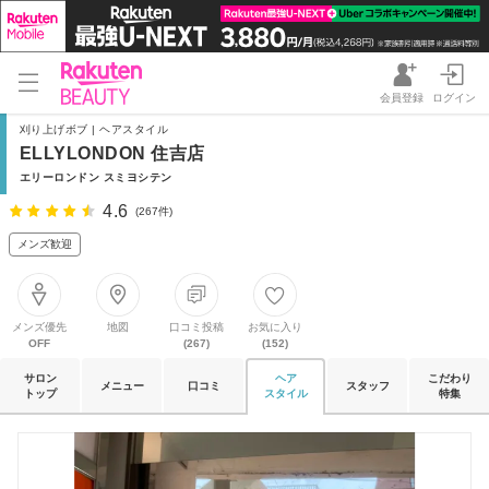
会員登録
ログイン
刈り上げボブ | ヘアスタイル
ELLYLONDON 住吉店
エリーロンドン スミヨシテン
4.6
(267件)
メンズ歓迎
メンズ優先
地図
口コミ投稿
お気に入り
OFF
(267)
(152)
サロン
ヘア
こだわり
メニュー
口コミ
スタッフ
トップ
スタイル
特集