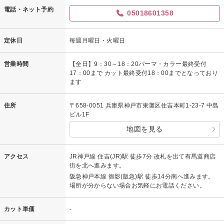
電話・ネット予約
05018601358
定休日
毎週月曜日・火曜日
営業時間
【全日】9：30～18：20パーマ・カラー最終受付
17：00まで カット最終受付18：00までとなっており
ます
住所
〒658-0051 兵庫県神戸市東灘区住吉本町1-23-7 中島
ビル1F
地図を見る
アクセス
JR神戸線 住吉(JR)駅 徒歩7分 改札を出て有馬道商店
街を北へ進みます。
阪急神戸本線 御影(阪急)駅 徒歩14分南へ進みます。
場所が分からない場合お気軽にお電話ください。
カット単価
-