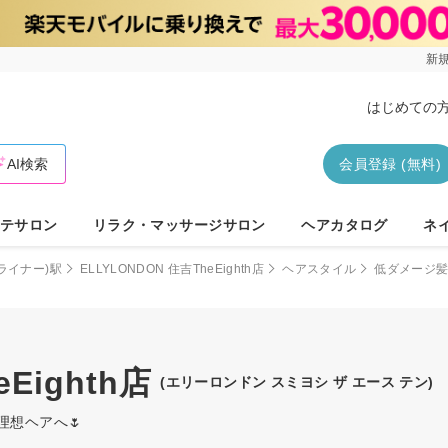
新規
はじめての
AI検索
会員登録 (無料)
テサロン
リラク・マッサージサロン
ヘアカタログ
ネ
ライナー)駅
ELLYLONDON 住吉TheEighth店
ヘアスタイル
低ダメージ
Eighth店
(エリーロンドン スミヨシ ザ エース テン)
な理想ヘアへ🌷