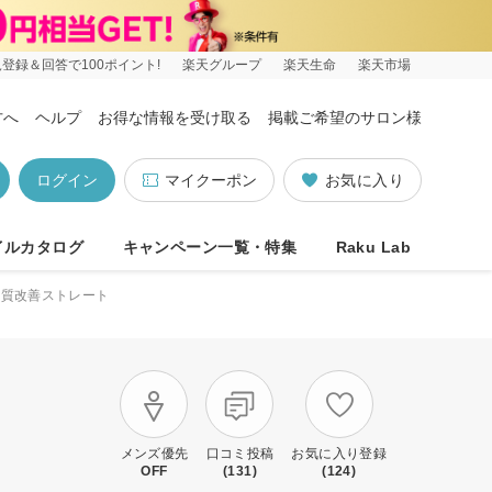
登録＆回答で100ポイント!
楽天グループ
楽天生命
楽天市場
方へ
ヘルプ
お得な情報を受け取る
掲載ご希望のサロン様
ログイン
マイクーポン
お気に入り
イルカタログ
キャンペーン一覧・特集
Raku Lab
髪質改善ストレート
メンズ優先
口コミ投稿
お気に入り登録
OFF
(131)
(124)