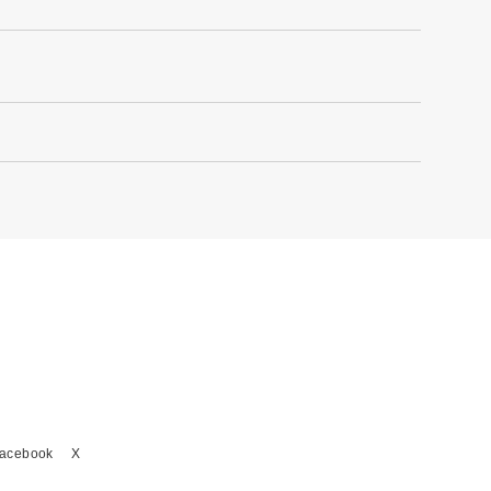
acebook
X