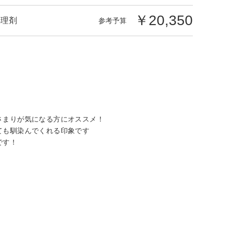
￥20,350
処理剤
参考予算
さまりが気になる方にオススメ！
ても馴染んでくれる印象です
です！