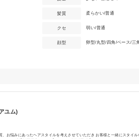
柔らかい/普通
髪質
弱い/普通
クセ
卵型/丸型/四角/ベース/三
顔型
アユム)
質、お悩みにあったヘアスタイルを考えさせていただき お客様と一緒にスタイル