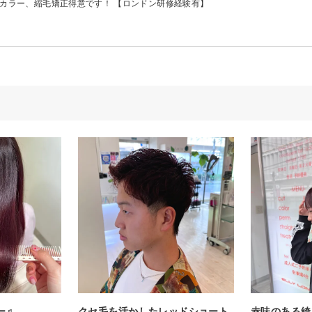
ラー、縮毛矯正得意です！ 【ロンドン研修経験有】
ー♬
クセ毛を活かしたレッドショート
赤味のある綺