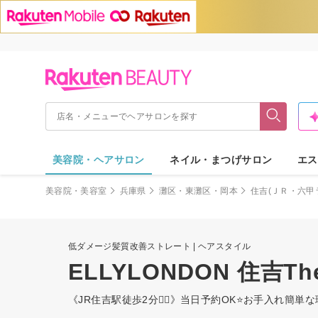
美容院・ヘアサロン
ネイル・まつげサロン
エス
美容院・美容室
兵庫県
灘区・東灘区・岡本
住吉(ＪＲ・六甲
低ダメージ髪質改善ストレート | ヘアスタイル
ELLYLONDON 住吉The
《JR住吉駅徒歩2分🚶‍♀️》当日予約OK⭐️お手入れ簡単