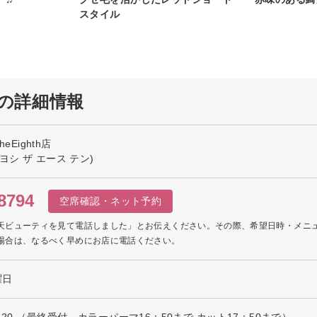
スタイル
h店の詳細情報
eEighth店
ヨシ ザ エース テン)
8794
空席確認・ネット予約
天ビューティを見て電話しました」とお伝えください。その際、希望日時・メニ
場合は、なるべく早めにお店に電話ください。
曜日
：20 （最終受付 カラーパーマ16：50まで カット17：50まで）