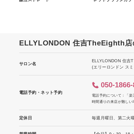
ELLYLONDON 住吉TheEight
ELLYLONDON 住吉Th
サロン名
(エリーロンドン スミ
050-1866-
電話予約・ネット予約
電話予約について：「楽
時間通りの来店が難しい
定休日
毎週月曜日、第二火
営業時間
【全日】9：30～18