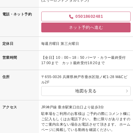
(エリーロンドン タルミテン)
電話・ネット予約
05018602481
ネット予約へ進む
定休日
毎週月曜日 第三火曜日
営業時間
【全日】10：00～18：50 パーマ・カラー最終受付
17:00まで カット最終受付18:20まで
住所
〒655-0026 兵庫県神戸市垂水区陸ノ町1-28 M&Cビ
ル2F
地図を見る
アクセス
JR神戸線 垂水駅東口出口より徒歩3分
駐車場をご利用のお客様は ご予約の際にコメント欄に
ご記入もしくはお電話下さい。 数に限りがありますの
でご案内出来ない場合お電話させて頂きます。 ホーム
ページに掲載している動画を確認ください。