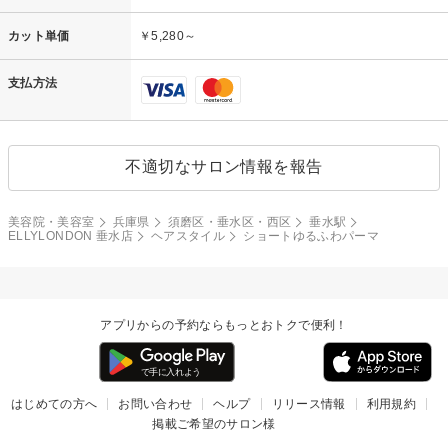
カット単価
￥5,280～
支払方法
不適切なサロン情報を報告
美容院・美容室
兵庫県
須磨区・垂水区・西区
垂水駅
ELLYLONDON 垂水店
ヘアスタイル
ショートゆるふわパーマ
アプリからの予約ならもっとおトクで便利！
はじめての方へ
お問い合わせ
ヘルプ
リリース情報
利用規約
掲載ご希望のサロン様