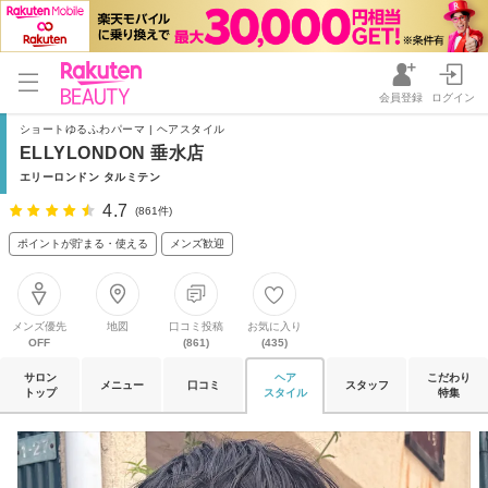
会員登録
ログイン
ショートゆるふわパーマ | ヘアスタイル
ELLYLONDON 垂水店
エリーロンドン タルミテン
4.7
(861件)
ポイントが貯まる・使える
メンズ歓迎
メンズ優先
地図
口コミ投稿
お気に入り
OFF
(861)
(435)
サロン
ヘア
こだわり
メニュー
口コミ
スタッフ
トップ
スタイル
特集