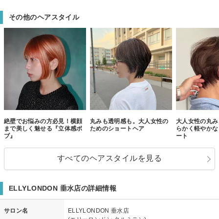
その他のヘアスタイル
絶壁でお悩みの方必見！横顔
丸みも透明感も。大人女性の
大人女性の丸み
まで美しく魅せる『立体感ボ
ためのショートヘア
らかく軽やかな
ブ』
ート
すべてのヘアスタイルを見る
ELLYLONDON 垂水店の詳細情報
サロン名
ELLYLONDON 垂水店