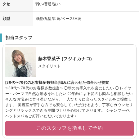
クセ
弱い/普通/強い
顔型
卵型/丸型/四角/ベース/三角
担当スタッフ
藤木香菜子 (フジキカナコ)
スタイリスト
[30代〜70代のお客様多数担当]悩みに合わせた似合わせ提案
✨30代〜70代のお客様多数担当✨ ◯朝のお手入れを楽にしたい ◯ レイヤ
ー・パーマで自然な動きを出したい ◯年齢による髪のお悩みも相談したい
そんなお悩みに寄り添いながら、一人ひとりに合ったスタイルをご提案し
ます。 美容室が苦手な方でも安心していただけるよう、丁寧なカウンセリ
ングとリラックスできる空間づくりを心掛けております。 シャンプーや、
ヘッドスパもご好評いただいております♪
このスタッフを指名して予約