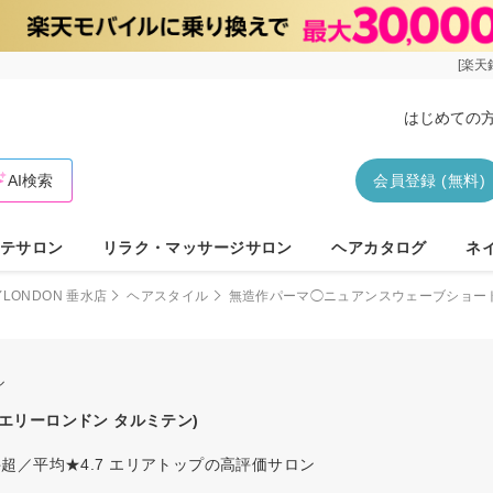
[楽天
はじめての
AI検索
会員登録 (無料)
テサロン
リラク・マッサージサロン
ヘアカタログ
ネ
YLONDON 垂水店
ヘアスタイル
無造作パーマ◯ニュアンスウェーブショー
ル
(エリーロンドン タルミテン)
超／平均★4.7 エリアトップの高評価サロン