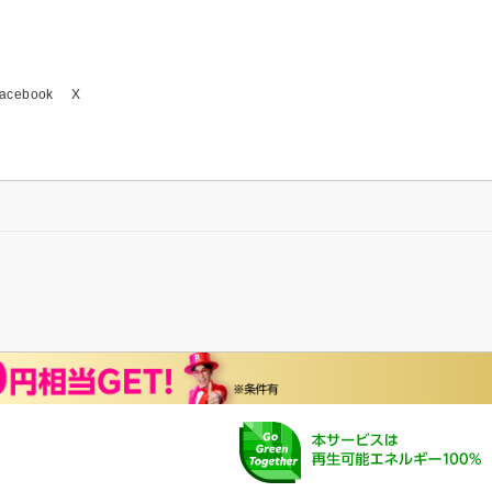
acebook
X