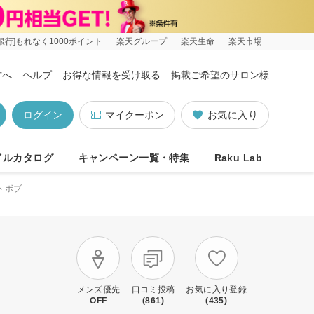
銀行]もれなく1000ポイント
楽天グループ
楽天生命
楽天市場
方へ
ヘルプ
お得な情報を受け取る
掲載ご希望のサロン様
ログイン
マイクーポン
お気に入り
イルカタログ
キャンペーン一覧・特集
Raku Lab
トボブ
メンズ優先
口コミ投稿
お気に入り登録
OFF
(861)
(435)