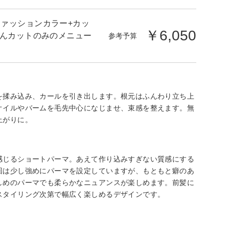
ァッションカラー+カッ
￥6,050
ろんカットのみのメニュー
参考予算
を揉み込み、カールを引き出します。根元はふんわり立ち上
オイルやバームを毛先中心になじませ、束感を整えます。無
上がりに。
感じるショートパーマ。あえて作り込みすぎない質感にする
回は少し強めにパーマを設定していますが、もともと癖のあ
しめのパーマでも柔らかなニュアンスが楽しめます。前髪に
スタイリング次第で幅広く楽しめるデザインです。