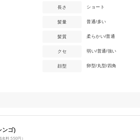
ショート
長さ
普通/多い
髪量
柔らかい/普通
髪質
弱い/普通/強い
クセ
卵型/丸型/四角
顔型
シンゴ)
名料:550円）