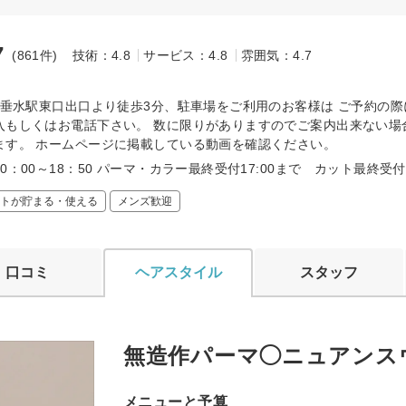
7
(861件)
技術：4.8
サービス：4.8
雰囲気：4.7
～
線 垂水駅東口出口より徒歩3分、駐車場をご利用のお客様は ご予約の
入もしくはお電話下さい。 数に限りがありますのでご案内出来ない場
ます。 ホームページに掲載している動画を確認ください。
0：00～18：50 パーマ・カラー最終受付17:00まで カット最終受付1
トが貯まる・使える
メンズ歓迎
口コミ
ヘアスタイル
スタッフ
無造作パーマ◯ニュアンス
メニューと予算