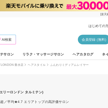
[楽天
はじめての
AI検索
会員登録 (無料)
テサロン
リラク・マッサージサロン
ヘアカタログ
ネ
YLONDON 垂水店
ヘアスタイル
ふんわりミディアムレイヤー
(エリーロンドン タルミテン)
超／平均★4.7 エリアトップの高評価サロン