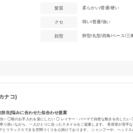
柔らかい/普通/硬い
髪質
弱い/普通/強い
クセ
卵型/丸型/四角/ベース/三
顔型
カナコ)
多数担当]悩みに合わせた似合わせ提案
担当✨ ◯朝のお手入れを楽にしたい ◯ レイヤー・パーマで自然な動きを出したい
に寄り添いながら、一人ひとりに合ったスタイルをご提案します。 美容室が苦手
グとリラックスできる空間づくりを心掛けております。 シャンプーや、ヘッドス