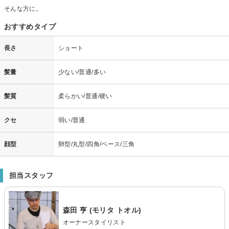
そんな方に。
おすすめタイプ
長さ
ショート
髪量
少ない/普通/多い
髪質
柔らかい/普通/硬い
クセ
弱い/普通
顔型
卵型/丸型/四角/ベース/三角
担当スタッフ
森田 亨 (モリタ トオル)
オーナースタイリスト