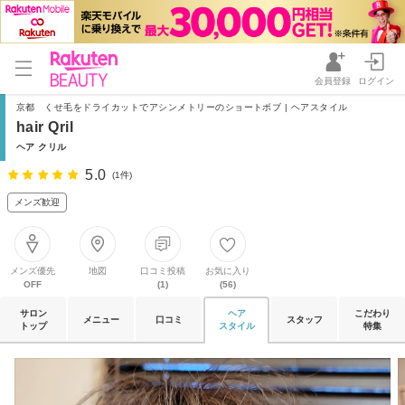
会員登録
ログイン
京都 くせ毛をドライカットでアシンメトリーのショートボブ | ヘアスタイル
hair Qril
ヘア クリル
5.0
(1件)
メンズ歓迎
メンズ優先
地図
口コミ投稿
お気に入り
OFF
(1)
(56)
サロン
ヘア
こだわり
メニュー
口コミ
スタッフ
トップ
スタイル
特集