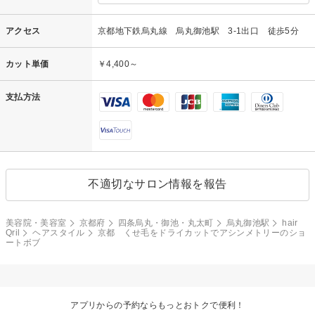
アクセス
京都地下鉄烏丸線 烏丸御池駅 3-1出口 徒歩5分
カット単価
￥4,400～
支払方法
不適切なサロン情報を報告
美容院・美容室
京都府
四条烏丸・御池・丸太町
烏丸御池駅
hair
Qril
ヘアスタイル
京都 くせ毛をドライカットでアシンメトリーのショ
ートボブ
アプリからの予約ならもっとおトクで便利！