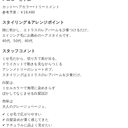
カット+ヘアカラー+トリートメント
参考予算：
￥18,480
スタイリング＆アレンジポイント
雑に乾かし、エトラスのレアバームを少量つけるだけ。
エイジング毛にお薦めのヘアスタイルです。
40代、50代、60代
スタッフコメント
くせ毛だから、切り方で差が出る。
ドライカットで動きを見ながらつくる
アシンメトリーのショートボブ。
スタイリングはエトラスのレアバームを少量だけ。
白髪は、
ミセルカラーで無理に染めきらず
ぼかしてなじませる白髪設計
色味は
大人のグレージュベージュ。
✔ くせ毛で広がりやすい
✔ 白髪染めが重く感じてきた
✔ ナチュラルに品よく見せたい