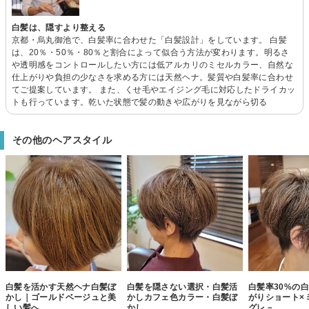
白髪は、隠すより整える
京都・烏丸御池で、白髪率に合わせた「白髪設計」をしています。 白髪
は、20％・50％・80％と割合によって似合う方法が変わります。明るさ
や透明感をコントロールしたい方には低アルカリのミセルカラー、自然な
仕上がりや負担の少なさを求める方には天然ヘナ。髪質や白髪率に合わせ
てご提案しています。 また、くせ毛やエイジング毛に対応したドライカッ
トも行っています。乾いた状態で髪の動きや広がりを見ながら切る
その他のヘアスタイル
白髪を活かす天然ヘナ白髪ぼ
白髪を隠さない選択・白髪活
白髪率30%の
かし｜ゴールドベージュと美
かしカフェ色カラー・白髪ぼ
がりショート×
しい髪へ
かし
グレ－